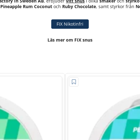
actory In Sweden AB
, erbjuder
vitt snus
i olika
smaker
och
styrko
,
Pineapple Rum Coconut
och
Ruby Chocolate
, samt styrkor från
N
FIX Nikotinfri
Läs mer om FIX snus