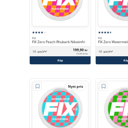
FIX
FIX
FIX Zero Peach Rhubarb Nikotinfri
FIX Zero Watermelo
199,90
kr
10 -pack
10 -pack
19,99 kr/st
Köp
Kö
Nytt pris