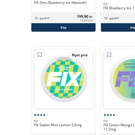
FIX Zero Blueberry Ice Nikotinfri
FIX
FIX Blueberry Ice 
199,90
kr
10 -pack
10 -pack
19,99 kr/st
Köp
Kö
Nytt pris
FIX
FIX
FIX Sweet Mint Lemon 5,6mg
FIX Green Mango 
11,5mg