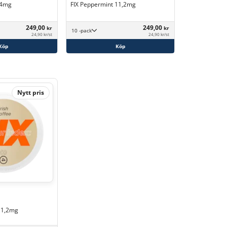
,4mg
FIX Peppermint 11,2mg
249,00
249,00
kr
kr
10 -pack
24,90 kr/st
24,90 kr/st
Köp
Köp
Nytt pris
 11,2mg