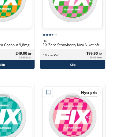
FIX
um Coconut 9,8mg
FIX Zero Strawberry Kiwi Nikotinfri
249,00
199,90
kr
kr
10 -pack
24,90 kr/st
19,99 kr/st
Köp
Köp
Nytt pris