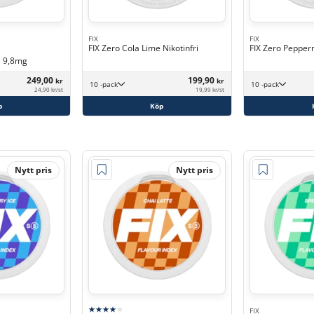
FIX
FIX
FIX Zero Cola Lime Nikotinfri
FIX Zero Pepperm
i 9,8mg
249,00
199,90
kr
kr
10 -pack
10 -pack
24,90 kr/st
19,99 kr/st
p
Köp
Nytt pris
Nytt pris
FIX