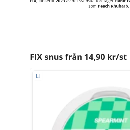
FIX
, lanserat
2023
av det svenska företaget
Habit F
som
Peach Rhubarb
FIX snus från 14,90 kr/st