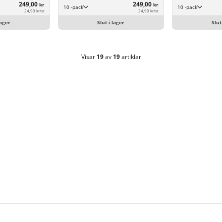
249,00
249,00
kr
kr
10 -pack
10 -pack
24,90 kr/st
24,90 kr/st
lager
Slut i lager
Slut
Visar
19
av
19
artiklar