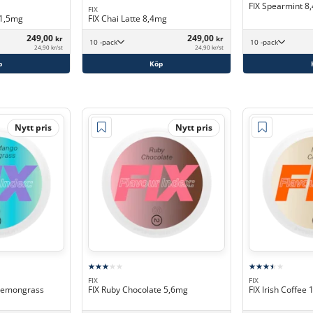
FIX Spearmint 8
FIX
11,5mg
FIX Chai Latte 8,4mg
249,00
249,00
kr
kr
10 -pack
10 -pack
24,90 kr/st
24,90 kr/st
p
Köp
Nytt pris
Nytt pris
FIX
FIX
Lemongrass
FIX Ruby Chocolate 5,6mg
FIX Irish Coffee