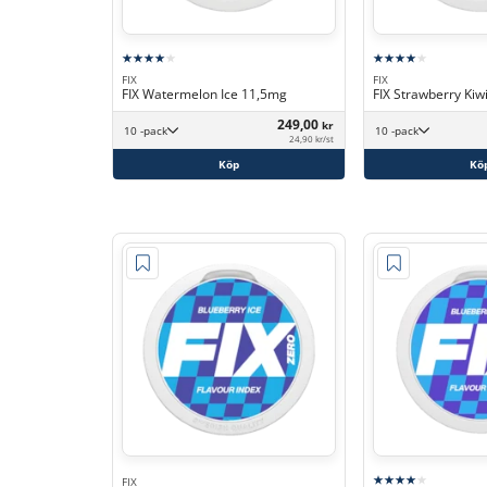
FIX
FIX
FIX Watermelon Ice 11,5mg
FIX Strawberry Kiw
249,00
kr
10 -pack
10 -pack
24,90 kr/st
Köp
Kö
FIX