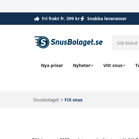
Fri frakt fr. 399 kr
Snabba leveranser
Nya priser
Nyheter
Vitt snus
T
Snusbolaget‎
FIX snus‎