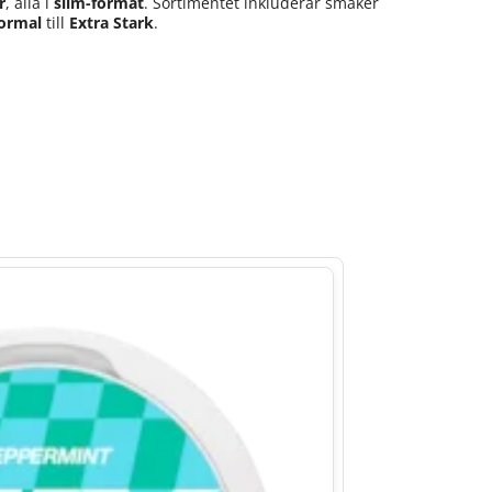
r
, alla i
slim-format
. Sortimentet inkluderar smaker
ormal
till
Extra Stark
.