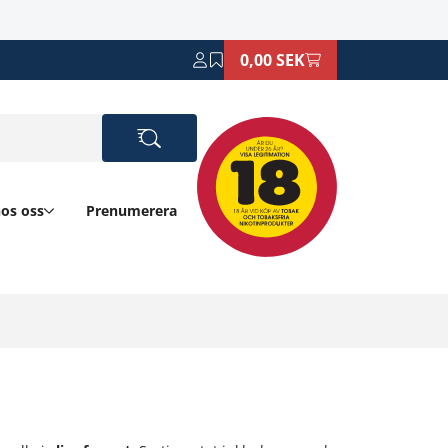
0,00 SEK
hos oss
Prenumerera