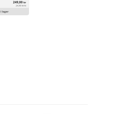
249,00
kr
24,90 kr/st
 i lager