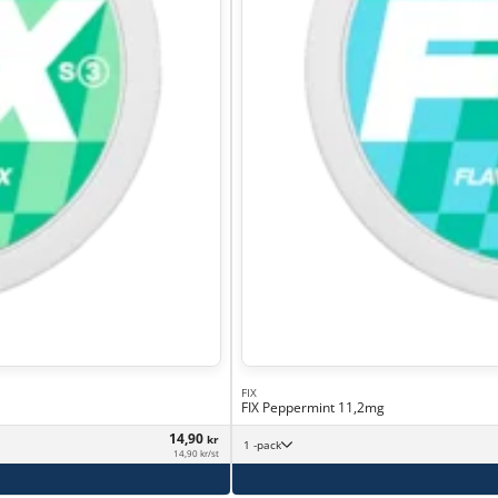
FIX
FIX Peppermint 11,2mg
14,90
kr
1 -pack
14,90 kr/st