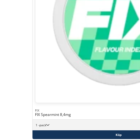
FIX
FIX Spearmint 8,4mg
1 -pack
Köp