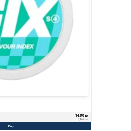
14,90
kr
14,90 kr/st
Köp