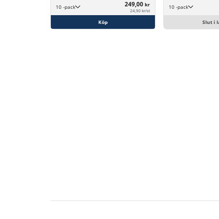
249,00
kr
10 -pack
10 -pack
24,90 kr/st
Köp
Slut i 