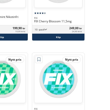
int Nikotinfri
FIX
FIX Cherry Blossom 11,5mg
199,90
249,00
kr
kr
10 -pack
19,99 kr/st
24,90 kr/st
Köp
Köp
Nytt pris
Nytt pris
FIX