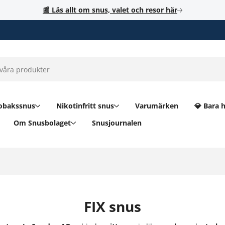
📰 Läs allt om snus, valet och resor här
obakssnus
Nikotinfritt snus
Varumärken
💎 Bara 
Om Snusbolaget
Snusjournalen
FIX snus