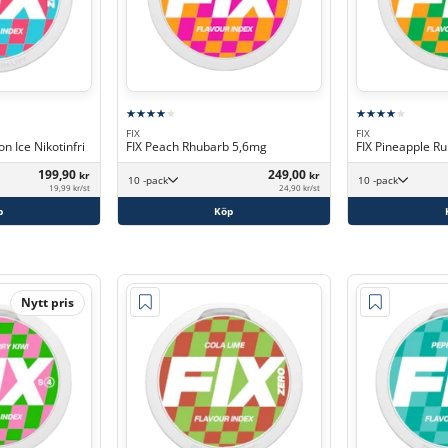
FIX
FIX
n Ice Nikotinfri
FIX Peach Rhubarb 5,6mg
FIX Pineapple R
199,90
249,00
kr
kr
10 -pack
10 -pack
19,99 kr/st
24,90 kr/st
p
Köp
Nytt pris