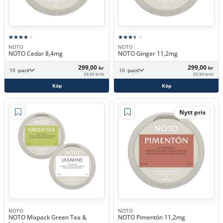
NOTO
NOTO
NOTO Cedar 8,4mg
NOTO Ginger 11,2mg
299,00
299,00
kr
kr
10 -pack
10 -pack
29,90 kr/st
29,90 kr/st
Köp
Köp
Nytt pris
NOTO
NOTO
NOTO Mixpack Green Tea &
NOTO Pimentón 11,2mg