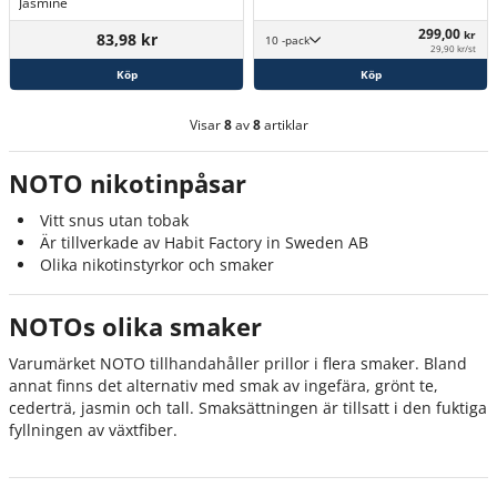
Jasmine
299,00
kr
83,98 kr
10 -pack
29,90 kr/st
Köp
Köp
Visar
8
av
8
artiklar
NOTO nikotinpåsar
Vitt snus utan tobak
Är tillverkade av Habit Factory in Sweden AB
Olika nikotinstyrkor och smaker
NOTOs olika smaker
Varumärket NOTO tillhandahåller prillor i flera smaker. Bland
annat finns det alternativ med smak av ingefära, grönt te,
cederträ, jasmin och tall. Smaksättningen är tillsatt i den fuktiga
fyllningen av växtfiber.