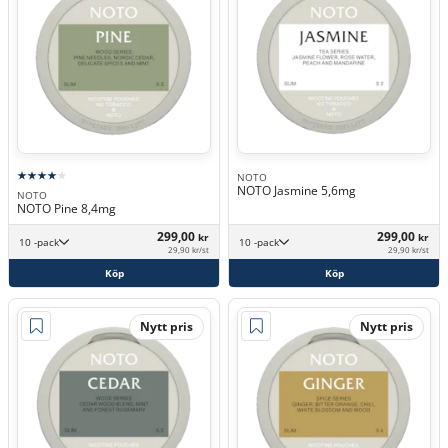
NOTO
NOTO Jasmine 5,6mg
NOTO
NOTO Pine 8,4mg
299,00
299,00
kr
kr
10 -pack
10 -pack
29,90 kr/st
29,90 kr/st
Köp
Köp
Nytt pris
Nytt pris