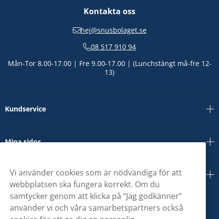
Kontakta oss
hej@snusbolaget.se
08 517 910 94
Mån-Tor 8.00-17.00 | Fre 9.00-17.00 | (Lunchstängt må-fre 12-
13)
Kundservice
Mina sidor
Vi använder cookies som är nödvändiga för att
Om oss
webbplatsen ska fungera korrekt. Om du
samtycker genom att klicka på ”Jag godkänner”
använder vi och våra samarbetspartners också