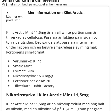
Se när du kan få din leverans
Välj mellan ombud, paketbox eller hemleverans
Mer information om Klint Arctic
Läs mer om
Mint 11,5mg
produkten
Klint Arctic Mint 11,5mg är en all white-portion som är
tillverkad av cellulosa. Påsarna är fuktiga på insidan och
torra på utsidan. Det gör dels att påsarna inte rinner
under läppen och en längre smakrelease av mintsmak.
Portionens slim-format.
Varumärke: Klint
Smak: Mint
Format: Slim
Nikotinstyrka: 16,4 mg/g
Portioner per dosa: 20
Tillverkare: Habit Factory
Nikotinstyrka i Klint Arctic Mint 11,5mg
Klint Arctic Mint 11,5mg är en nikotinprodukt med hög halt
av nikotin, med en nikotinnivå på 16,4 milligram per gram.