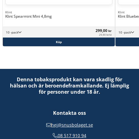
Klint
Klint
Klint Spearmint Mini 4,8mg
Klint Bluebe
299,00
kr
10 -pack
10 -pack
29,90 kr/st
Köp
Denna tobaksprodukt kan vara skadlig för
hälsan och är beroendeframkallande. Ej lämplig
för personer under 18 år.
Kontakta oss
hej@snusbolaget.se
08 517 910 94