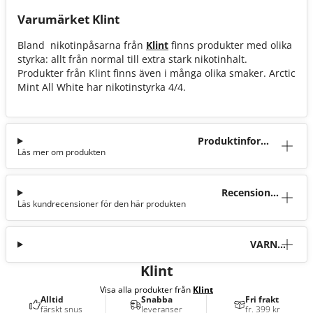
Varumärket Klint
Bland nikotinpåsarna från
Klint
finns produkter med olika
styrka: allt från normal till extra stark nikotinhalt.
Produkter från Klint finns även i många olika smaker. Arctic
Mint All White har nikotinstyrka 4/4.
Produktinforma
Läs mer om produkten
tion
Recensioner
Läs kundrecensioner för den här produkten
(7)
VARNI
NG
Klint
Visa alla produkter från
Klint
Alltid
Snabba
Fri frakt
färskt snus
leveranser
fr. 399 kr