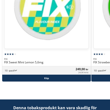
FIX
FIX
FIX Sweet Mint Lemon 5,6mg
FIX Strawbe
249,00
kr
10 -pack
10 -pack
24,90 kr/st
Köp
Denna tobaksprodukt kan vara skadlig för