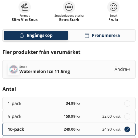
Format
Snusbolagets styrka
Smak
Slim Vitt Snus
Extra Stark
Frukt
Engångsköp
Prenumerera
Fler produkter från varumärket
Smak
Ändra
Watermelon Ice 11,5mg
Antal
1-pack
34,99 kr
5-pack
159,99 kr
32,00 kr
/st
10-pack
249,00 kr
24,90 kr
/st