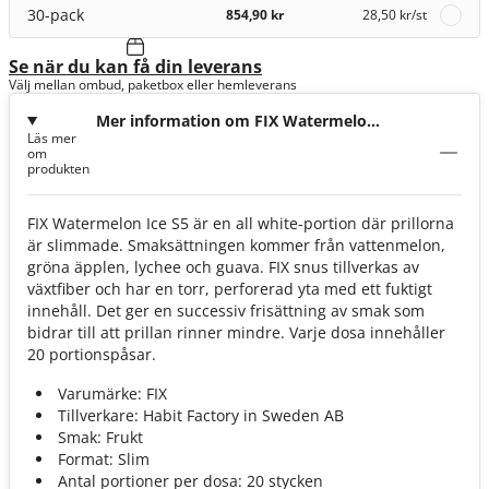
30-pack
854,90 kr
28,50 kr
/st
Se när du kan få din leverans
Välj mellan ombud, paketbox eller hemleverans
Mer information om FIX Watermelon
Läs mer
Ice 11,5mg
om
produkten
FIX Watermelon Ice S5 är en all white-portion där prillorna
är slimmade. Smaksättningen kommer från vattenmelon,
gröna äpplen, lychee och guava. FIX snus tillverkas av
växtfiber och har en torr, perforerad yta med ett fuktigt
innehåll. Det ger en successiv frisättning av smak som
bidrar till att prillan rinner mindre. Varje dosa innehåller
20 portionspåsar.
Varumärke: FIX
Tillverkare: Habit Factory in Sweden AB
Smak: Frukt
Format: Slim
Antal portioner per dosa: 20 stycken