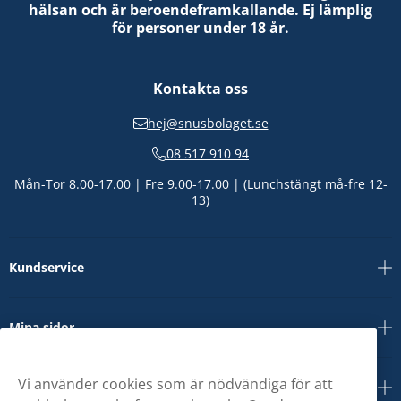
hälsan och är beroendeframkallande. Ej lämplig
för personer under 18 år.
Kontakta oss
hej@snusbolaget.se
08 517 910 94
Mån-Tor 8.00-17.00 | Fre 9.00-17.00 | (Lunchstängt må-fre 12-
13)
Kundservice
Mina sidor
Vi använder cookies som är nödvändiga för att
Om oss