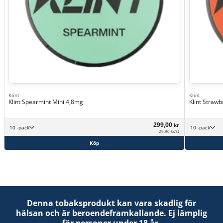
Klint
Klint
Klint Spearmint Mini 4,8mg
Klint Straw
299,00
kr
10 -pack
10 -pack
29,90 kr/st
Köp
Denna tobaksprodukt kan vara skadlig för
hälsan och är beroendeframkallande. Ej lämplig