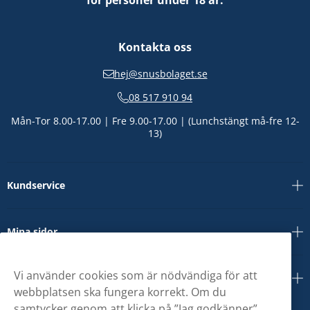
för personer under 18 år.
Kontakta oss
hej@snusbolaget.se
08 517 910 94
Mån-Tor 8.00-17.00 | Fre 9.00-17.00 | (Lunchstängt må-fre 12-
13)
Kundservice
Mina sidor
Vi använder cookies som är nödvändiga för att
Om oss
webbplatsen ska fungera korrekt. Om du
samtycker genom att klicka på ”Jag godkänner”