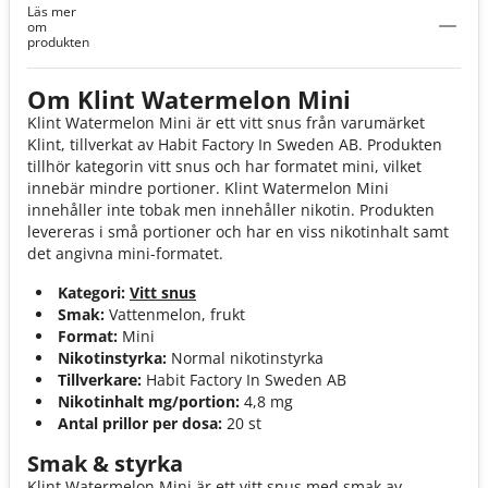
Läs mer
Mini 4,8mg
om
produkten
Om Klint Watermelon Mini
Klint Watermelon Mini är ett vitt snus från varumärket
Klint, tillverkat av Habit Factory In Sweden AB. Produkten
tillhör kategorin vitt snus och har formatet mini, vilket
innebär mindre portioner. Klint Watermelon Mini
innehåller inte tobak men innehåller nikotin. Produkten
levereras i små portioner och har en viss nikotinhalt samt
det angivna mini-formatet.
Kategori:
Vitt snus
Smak:
Vattenmelon, frukt
Format:
Mini
Nikotinstyrka:
Normal nikotinstyrka
Tillverkare:
Habit Factory In Sweden AB
Nikotinhalt mg/portion:
4,8 mg
Antal prillor per dosa:
20 st
Smak & styrka
Klint Watermelon Mini är ett vitt snus med smak av