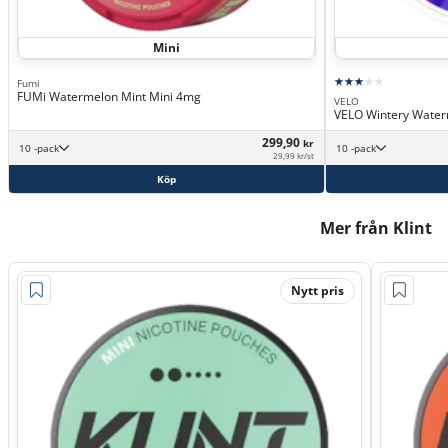
Mini
Fumi
FUMi Watermelon Mint Mini 4mg
VELO
VELO Wintery Water
299,90
kr
10 -pack
10 -pack
29,99 kr/st
Köp
Mer från Klint
Nytt pris