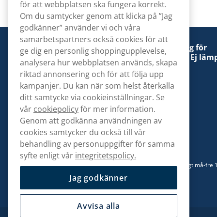
för att webbplatsen ska fungera korrekt.
Om du samtycker genom att klicka på ”Jag
godkänner” använder vi och våra
samarbetspartners också cookies för att
Denna tobaksprodukt kan vara skadlig för
ge dig en personlig shoppingupplevelse,
hälsan och är beroendeframkallande. Ej lämp
analysera hur webbplatsen används, skapa
för personer under 18 år.
riktad annonsering och för att följa upp
kampanjer. Du kan när som helst återkalla
ditt samtycke via cookieinställningar. Se
vår
cookiepolicy
för mer information.
Genom att godkänna användningen av
Kontakta oss
cookies samtycker du också till vår
hej@snusbolaget.se
behandling av personuppgifter för samma
syfte enligt vår
integritetspolicy.
08 517 910 94
Mån-Tor 8.00-17.00 | Fre 9.00-17.00 | (Lunchstängt må-fre 
13)
Jag godkänner
Avvisa alla