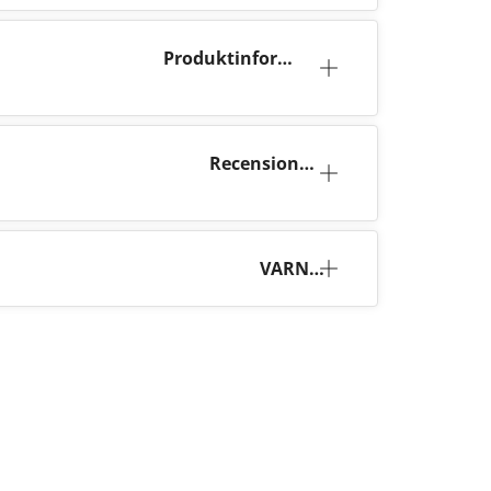
Produktinforma
tion
Recensione
r (1)
VARNI
NG