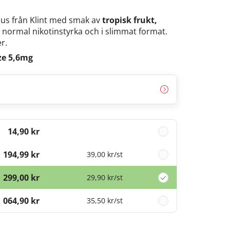
 snus från Klint med smak av
tropisk frukt,
, normal nikotinstyrka och i slimmat format.
r.
ze 5,6mg
14,90 kr
194,99 kr
39,00 kr
/st
299,00 kr
29,90 kr
/st
1 064,90 kr
35,50 kr
/st