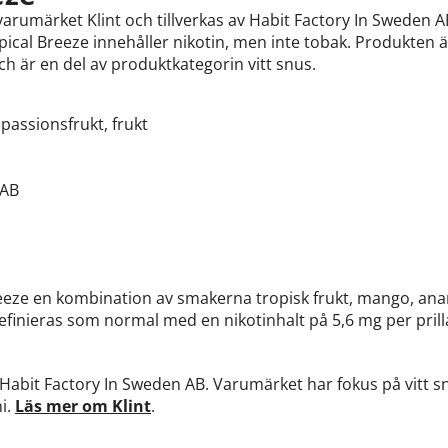
n varumärket Klint och tillverkas av Habit Factory In Sweden A
ropical Breeze innehåller nikotin, men inte tobak. Produkte
h är en del av produktkategorin vitt snus.
passionsfrukt, frukt
 AB
Breeze en kombination av smakerna tropisk frukt, mango, an
efinieras som normal med en nikotinhalt på 5,6 mg per pril
 Habit Factory In Sweden AB. Varumärket har fokus på vitt s
ni.
Läs mer om Klint
.