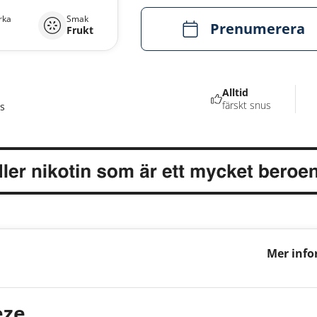
rka
Smak
Prenumerera
Frukt
Alltid
färskt snus
s
Mer info
Breeze 5
eze