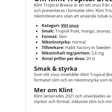
Klint Tropical Breeze är ett vitt snus frå
och presenteras i formatet slim. Klint T
nikotinleverans utan att använda tobak oc
Kategori:
Vitt snus
Smak:
Tropisk frukt, mango, ananas, 
Format:
Slim
Nikotinstyrka:
normal
Tillverkare:
Habit Factory In Sweden
Nikotinhalt mg/portion:
5,6 mg
Antal prillor per dosa:
20 st
Smak & styrka
Som vitt snus innehåller Klint Tropical 
formatet slim och en nikotinstyrka som d
Mer om Klint
Klint lanserades 2021 och utvecklades av
styrkor och format, inklusive slim och mi