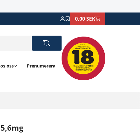
0,00 SEK
hos oss
Prenumerera
e 5,6mg