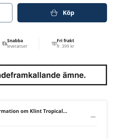
Köp
Snabba
Fri frakt
leveranser
fr. 399 kr
rmation om Klint Tropical
,6mg