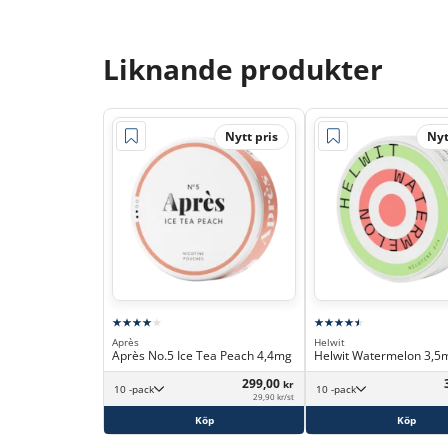
Liknande produkter
Nytt pris
Nyt
Après
Helwit
Après No.5 Ice Tea Peach 4,4mg
Helwit Watermelon 3,5
299,00
kr
10 -pack
10 -pack
29,90 kr/st
Köp
Köp