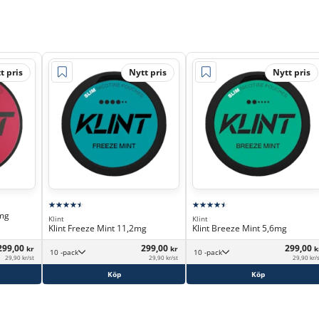
t pris
Nytt pris
Nytt pris
2mg
Klint
Klint
Klint Freeze Mint 11,2mg
Klint Breeze Mint 5,6mg
299,00
299,00
299,00
kr
kr
k
10 -pack
10 -pack
29,90 kr/st
29,90 kr/st
29,90 kr/
Köp
Köp