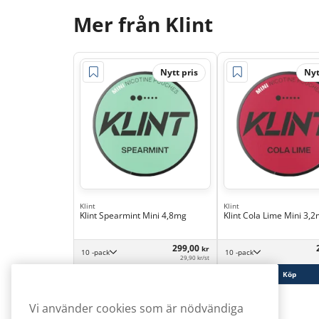
Mer från Klint
Nytt pris
Nyt
Klint
Klint
Klint Spearmint Mini 4,8mg
Klint Cola Lime Mini 3,
299,00
kr
10 -pack
10 -pack
29,90 kr/st
Köp
Köp
Vi använder cookies som är nödvändiga