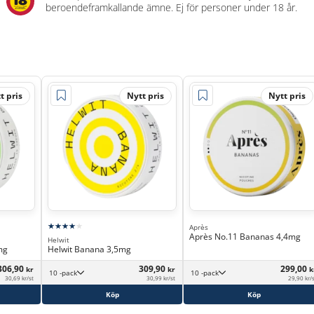
beroendeframkallande ämne. Ej för personer under 18 år.
t pris
Nytt pris
Nytt pris
Après
Après No.11 Bananas 4,4mg
Helwit
mg
Helwit Banana 3,5mg
306,90
309,90
299,00
kr
kr
k
10 -pack
10 -pack
30,69 kr/st
30,99 kr/st
29,90 kr/
Köp
Köp