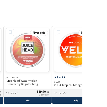
Nytt pris
Nytt pris
Juice Head
Juice Head Watermelon
VELO
ZYN
Strawberry Regular 6mg
VELO Tropical Mango 6mg
ZYN
349,90
359,90
r
kr
kr
10 -pack
10 -pack
st
34,99 kr/st
35,99 kr/st
Köp
Köp