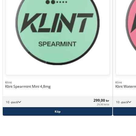
Klint
Klint
Klint Spearmint Mini 4,8mg
Klint Water
299,00
kr
10 -pack
10 -pack
29,90 kr/st
Köp