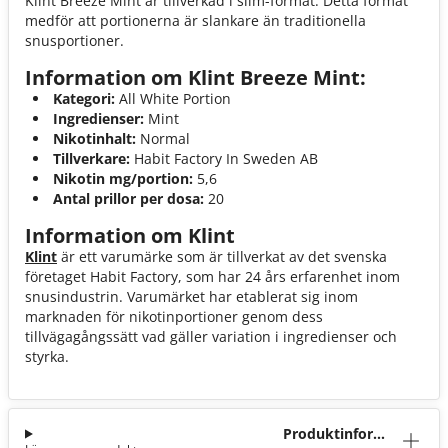
Klint Breeze Mint är tillverkad i slim-format. Detta format
medför att portionerna är slankare än traditionella
snusportioner.
Information om Klint Breeze Mint:
Kategori:
All White Portion
Ingredienser:
Mint
Nikotinhalt:
Normal
Tillverkare:
Habit Factory In Sweden AB
Nikotin mg/portion:
5,6
Antal prillor per dosa:
20
Information om Klint
Klint
är ett varumärke som är tillverkat av det svenska
företaget Habit Factory, som har 24 års erfarenhet inom
snusindustrin. Varumärket har etablerat sig inom
marknaden för nikotinportioner genom dess
tillvägagångssätt vad gäller variation i ingredienser och
styrka.
Produktinforma