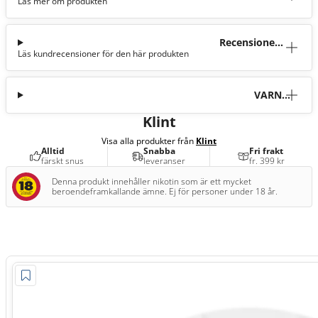
Läs mer om produkten
tion
Recensioner
Läs kundrecensioner för den här produkten
(19)
VARNI
NG
Klint
Visa alla produkter från
Klint
Alltid
Snabba
Fri frakt
färskt snus
leveranser
fr. 399 kr
Denna produkt innehåller nikotin som är ett mycket
beroendeframkallande ämne. Ej för personer under 18 år.