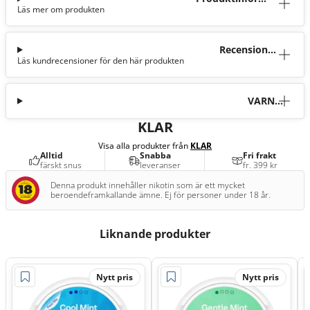
Läs mer om produkten
tion
Recensioner
Läs kundrecensioner för den här produkten
(4)
VARNI
NG
KLAR
Visa alla produkter från
KLAR
Alltid
Snabba
Fri frakt
färskt snus
leveranser
fr. 399 kr
Denna produkt innehåller nikotin som är ett mycket
beroendeframkallande ämne. Ej för personer under 18 år.
Liknande produkter
Nytt pris
Nytt pris