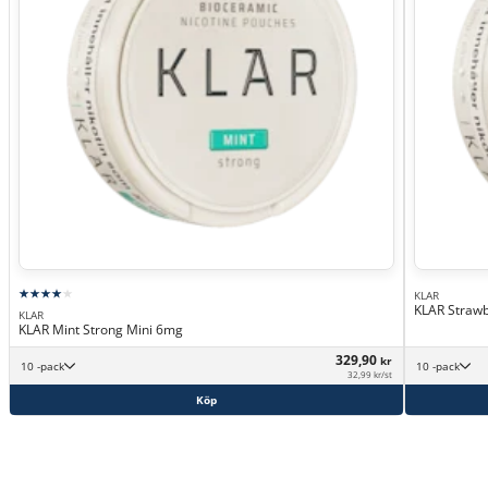
KLAR
KLAR Strawb
KLAR
KLAR Mint Strong Mini 6mg
329,90
kr
10 -pack
10 -pack
32,99 kr/st
Köp