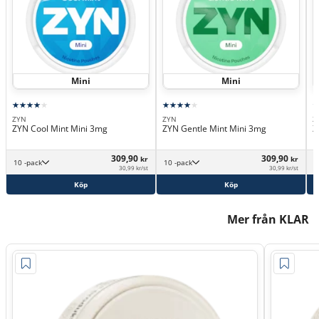
Mini
Mini
ZYN
ZYN
Z
ZYN Cool Mint Mini 3mg
ZYN Gentle Mint Mini 3mg
Z
309,90
309,90
kr
kr
10 -pack
10 -pack
30,99 kr/st
30,99 kr/st
Köp
Köp
Mer från KLAR