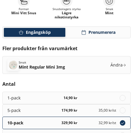
Format
Snusbolagets styrka
Smak
Mini Vitt Snus
Lägre
Mint
nikotinstyrka
Engångsköp
Prenumerera
Fler produkter från varumärket
Smak
Ändra
Mint Regular Mini 3mg
Antal
1-pack
14,90 kr
5-pack
174,99 kr
35,00 kr
/st
10-pack
329,90 kr
32,99 kr
/st