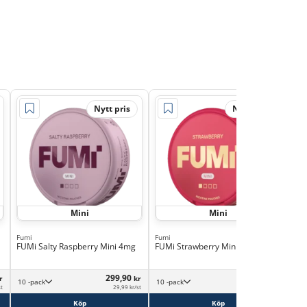
Nytt pris
Nytt pris
Mini
Mini
Fumi
Fumi
KLA
FUMi Salty Raspberry Mini 4mg
FUMi Strawberry Mini 4mg
KLA
Min
299,90
299,90
r
kr
kr
10 -pack
10 -pack
st
29,99 kr/st
29,99 kr/st
Köp
Köp