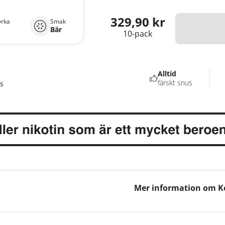
329,90 kr
yrka
Smak
Bär
10-pack
Alltid
färskt snus
s
Mer information om Ke
Lemon Mini 5,5mg