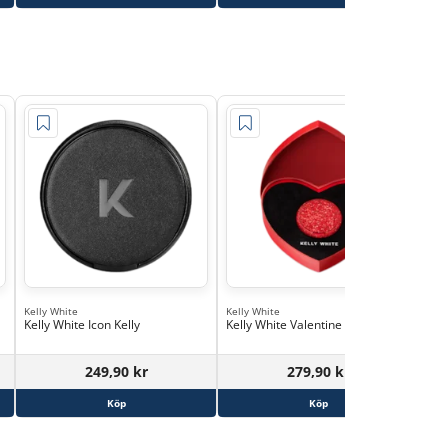
Kelly White
Kelly White
Kell
Kelly White Icon Kelly
Kelly White Valentine Kelly
Kel
10
249,90 kr
279,90 kr
Köp
Köp