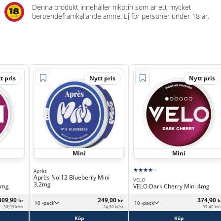
Denna produkt innehåller nikotin som är ett mycket
beroendeframkallande ämne. Ej för personer under 18 år.
t pris
Nytt pris
Nytt pris
Mini
Mini
Après
Après No.12 Blueberry Mini
VELO
3,2mg
6mg
VELO Dark Cherry Mini 4mg
309,90
249,00
374,90
kr
kr
k
10 -pack
10 -pack
30,99 kr/st
24,90 kr/st
37,49 kr/
Köp
Köp