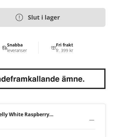
Slut i lager
Snabba
Fri frakt
leveranser
fr. 399 kr
lly White Raspberry