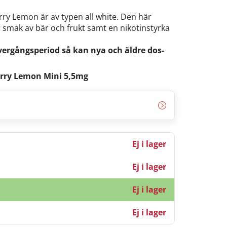
rry Lemon är av typen all white. Den här
r smak av bär och frukt samt en nikotinstyrka
vergångsperiod så kan nya och äldre dos-
erry Lemon Mini 5,5mg
Ej i lager
Ej i lager
Ej i lager
Ej i lager