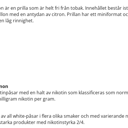
r en prilla som är helt fri från tobak. Innehållet består ist
llon med en antydan av citron. Prillan har ett miniformat o
n låg rinnighet.
emon
inpåsar med en halt av nikotin som klassificeras som normal
lligram nikotin per gram.
av all white-påsar i flera olika smaker och med varierande n
tarka produkter med nikotinstyrka 2/4.