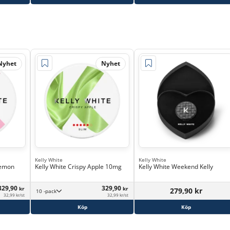
Nyhet
Nyhet
Kelly White
Kelly White
Lemon
Kelly White Crispy Apple 10mg
Kelly White Weekend Kelly
329,90
329,90
kr
kr
279,90 kr
10 -pack
32,99 kr/st
32,99 kr/st
Köp
Köp