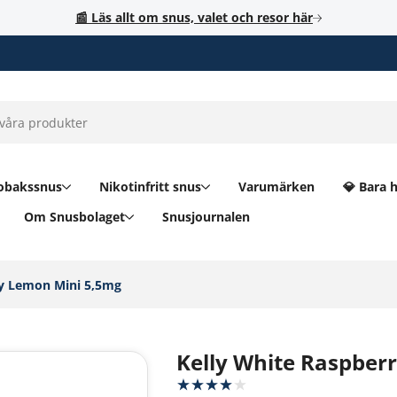
📰 Läs allt om snus, valet och resor här
obakssnus
Nikotinfritt snus
Varumärken
💎 Bara 
Om Snusbolaget
Snusjournalen
y Lemon Mini 5,5mg‎
Kelly White Raspber