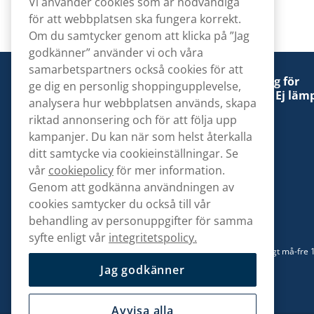
Vi använder cookies som är nödvändiga
för att webbplatsen ska fungera korrekt.
Om du samtycker genom att klicka på ”Jag
godkänner” använder vi och våra
samarbetspartners också cookies för att
Denna tobaksprodukt kan vara skadlig för
ge dig en personlig shoppingupplevelse,
hälsan och är beroendeframkallande. Ej lämp
analysera hur webbplatsen används, skapa
för personer under 18 år.
riktad annonsering och för att följa upp
kampanjer. Du kan när som helst återkalla
ditt samtycke via cookieinställningar. Se
vår
cookiepolicy
för mer information.
Genom att godkänna användningen av
Kontakta oss
cookies samtycker du också till vår
hej@snusbolaget.se
behandling av personuppgifter för samma
syfte enligt vår
integritetspolicy.
08 517 910 94
Mån-Tor 8.00-17.00 | Fre 9.00-17.00 | (Lunchstängt må-fre 
13)
Jag godkänner
Avvisa alla