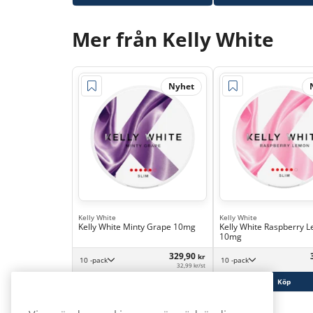
Mer från Kelly White
Nyhet
Kelly White
Kelly White
Kelly White Minty Grape 10mg
Kelly White Raspberry 
10mg
329,90
kr
10 -pack
10 -pack
32,99 kr/st
Köp
Köp