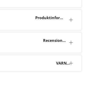
Produktinforma
tion
Recensioner
(25)
VARNI
NG