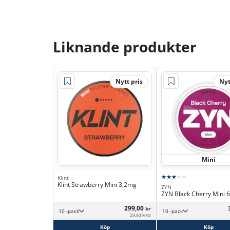
Liknande produkter
Nytt pris
Nyt
Mini
Klint
Klint Strawberry Mini 3,2mg
ZYN
ZYN Black Cherry Mini 
299,00
kr
10 -pack
10 -pack
29,90 kr/st
Köp
Köp