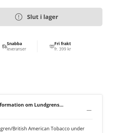
Slut i lager
Snabba
Fri frakt
leveranser
fr. 399 kr
nformation om Lundgrens
en Slim
ndgren/British American Tobacco under