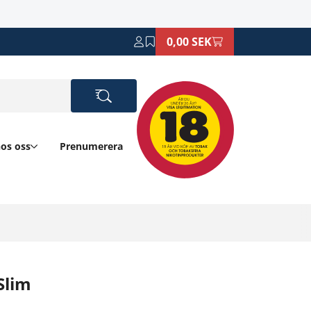
0,00 SEK
hos oss
Prenumerera
Slim