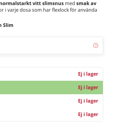
normalstarkt vitt slimsnus
med
smak av
llor i varje dosa som har flexlock för använda
n Slim
Ej i lager
Ej i lager
Ej i lager
Ej i lager