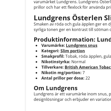
varumärket Lundgrens. Lundgrens Österlen
prillor och har ett flexlock för använda pr
Lundgrens Österlen S
Smaken av röda och gula äpplen ger en d
syrliga tonen ger en kontrast till sötman 
Produktinformation: Lund
Varumärke:
Lundgrens snus
Kategori:
Slim portion
Smakprofil:
Tobak, röda äpplen, gul
Nikotinstyrka:
Normal
Tillverkare:
British American Tobac
Nikotin mg/portion:
7
Antal prillor per dosa:
22
Om Lundgrens
Lundgrens är ett varumärke inom snus, p
designlösningar och erbjuder en variation