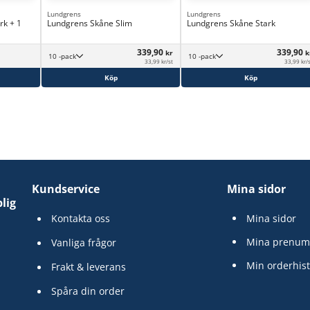
Lundgrens
Lundgrens
rk + 1
Lundgrens Skåne Slim
Lundgrens Skåne Stark
339,90
339,90
kr
k
10 -pack
10 -pack
33,99 kr/st
33,99 kr/
Köp
Köp
Kundservice
Mina sidor
lig
Kontakta oss
Mina sidor
Mina prenum
Vanliga frågor
Min orderhist
Frakt & leverans
Spåra din order