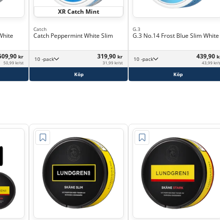
XR Catch Mint
Catch
G.3
White
Catch Peppermint White Slim
G.3 No.14 Frost Blue Slim White
509,90
319,90
439,90
kr
kr
k
10 -pack
10 -pack
50,99 kr/st
31,99 kr/st
43,99 kr/
Köp
Köp