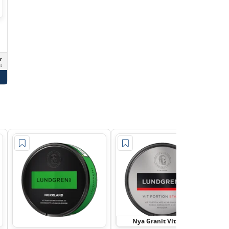
r
st
Nya Granit Vit Stark