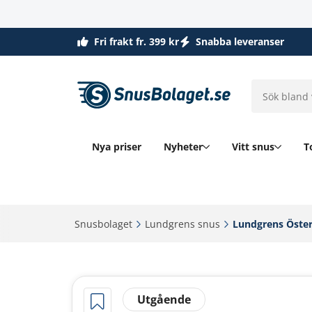
Fri frakt fr. 399 kr
Snabba leveranser
Nya priser
Nyheter
Vitt snus
T
Snusbolaget‎
Lundgrens snus‎
Lundgrens Österl
Utgående