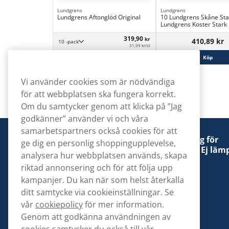
Lundgrens
Lundgrens
Lundgrens Aftonglöd Original
10 Lundgrens Skåne Sta
Lundgrens Koster Stark
319,90
kr
410,89 kr
10 -pack
31,99 kr/st
Köp
Köp
Vi använder cookies som är nödvändiga
för att webbplatsen ska fungera korrekt.
Om du samtycker genom att klicka på ”Jag
godkänner” använder vi och våra
samarbetspartners också cookies för att
Denna tobaksprodukt kan vara skadlig för
ge dig en personlig shoppingupplevelse,
hälsan och är beroendeframkallande. Ej lämp
analysera hur webbplatsen används, skapa
för personer under 18 år.
riktad annonsering och för att följa upp
kampanjer. Du kan när som helst återkalla
ditt samtycke via cookieinställningar. Se
vår
cookiepolicy
för mer information.
Genom att godkänna användningen av
Kontakta oss