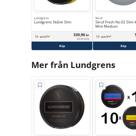
Lundgrens
Skruf
Lundgrens Skåne Slim
Skruf Fresh No.02 Slim 
Mint Medium
339,90
kr
10 -pack
10 -pack
33,99 kr/st
Köp
Köp
Mer från Lundgrens