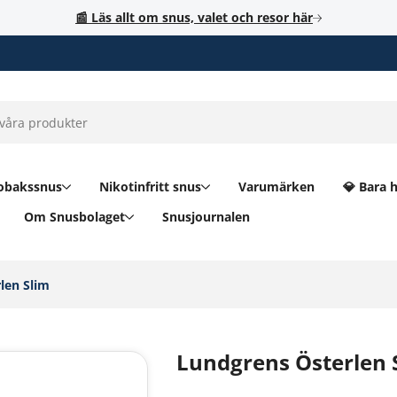
📰 Läs allt om snus, valet och resor här
obakssnus
Nikotinfritt snus
Varumärken
💎 Bara 
Om Snusbolaget
Snusjournalen
en Slim‎
Lundgrens Österlen 