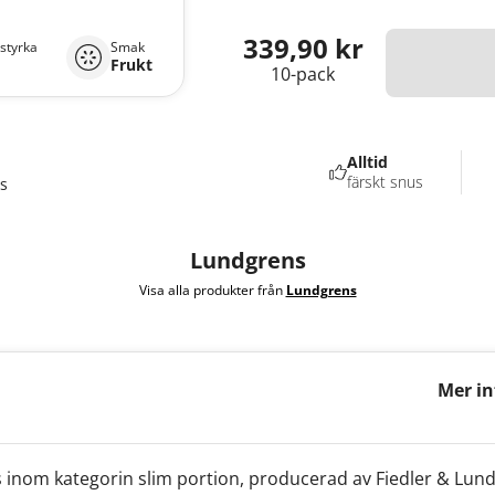
339,90 kr
styrka
Smak
Frukt
10-pack
Alltid
färskt snus
s
Lundgrens
Visa alla produkter från
Lundgrens
Mer i
Österl
s inom kategorin slim portion, producerad av Fiedler & Lu