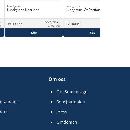
Lundgrens
Lundgrens
Lun
Lundgrens Norrland
Lundgrens Vit Portion Stark
Lun
339,90
319,90
r
kr
kr
10 -pack
10 -pack
st
33,99 kr/st
31,99 kr/st
Köp
Köp
Om oss
Om Snusbolaget
erationer
Snusjournalen
orik
Press
Omdömen