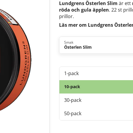
Lundgrens Österlen Slim
är ett
röda och gula äpplen
. 22 st pri
prillor.
Läs mer om Lundgrens Österle
Smak
Österlen Slim
1-pack
10-pack
30-pack
50-pack