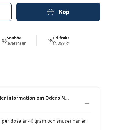
Köp
Snabba
Fri frakt
leveranser
fr. 399 kr
er information om Odens No3
össnus
 per dosa är 40 gram och snuset har en