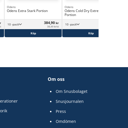
Odens
Odens
Ode
Odens Extra Stark Portion
Odens Cold Dry Extreme White
Ode
Portion
Sli
384,90
499,90
r
kr
kr
10 -pack
10 -pack
st
38,49 kr/st
49,99 kr/st
Köp
Köp
Om oss
Om Snusbolaget
erationer
Snusjournalen
orik
Press
Omdömen