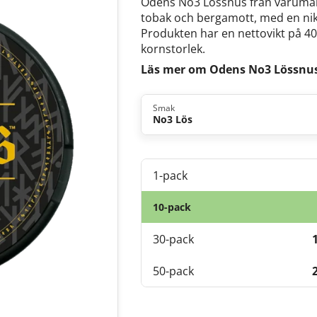
Odens No3 Lössnus från varumär
tobak och bergamott, med en nik
Produkten har en nettovikt på 4
kornstorlek.
Läs mer om Odens No3 Lössnu
Smak
No3 Lös
1-pack
10-pack
30-pack
50-pack