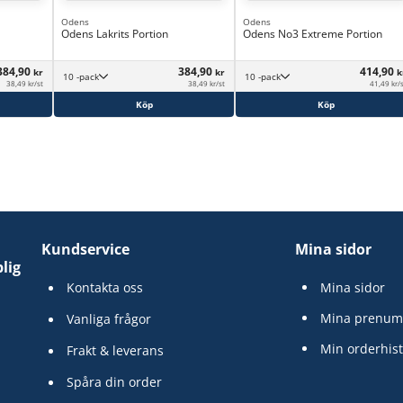
Odens
Odens
Odens Lakrits Portion
Odens No3 Extreme Portion
384,90
384,90
414,90
kr
kr
k
10 -pack
10 -pack
38,49 kr/st
38,49 kr/st
41,49 kr/
Köp
Köp
Kundservice
Mina sidor
lig
Kontakta oss
Mina sidor
Mina prenum
Vanliga frågor
Min orderhist
Frakt & leverans
Spåra din order