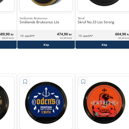
Smålands Brukssnus
Skruf
Smålands Brukssnus Lös
Skruf No.33 Lös Strong
589,90
474,90
604,90
kr
kr
k
10 -pack
10 -pack
58,99 kr/st
47,49 kr/st
60,49 kr/
Köp
Köp