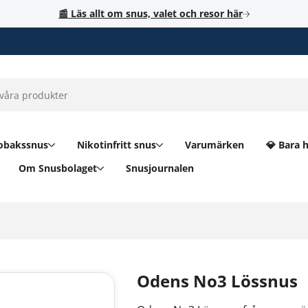
📰 Läs allt om snus, valet och resor här
obakssnus
Nikotinfritt snus
Varumärken
💎 Bara 
Om Snusbolaget
Snusjournalen
Odens No3 Lössnus