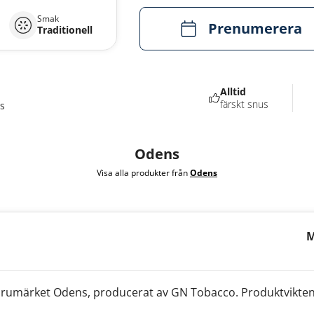
Smak
Prenumerera
Traditionell
Alltid
färskt snus
s
Odens
Visa alla produkter från
Odens
M
L
arumärket Odens, producerat av GN Tobacco. Produktvikten