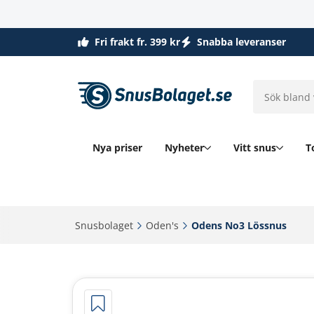
Fri frakt fr. 399 kr
Snabba leveranser
Nya priser
Nyheter
Vitt snus
T
Snusbolaget‎
Oden's‎
Odens No3 Lössnus‎