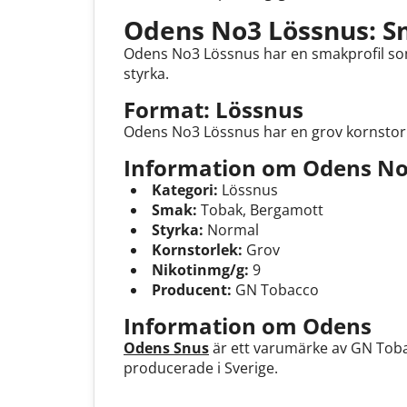
Odens No3 Lössnus: Sm
Odens No3 Lössnus har en smakprofil som
styrka.
Format: Lössnus
Odens No3 Lössnus har en grov kornstorl
Information om Odens No
Kategori:
Lössnus
Smak:
Tobak, Bergamott
Styrka:
Normal
Kornstorlek:
Grov
Nikotinmg/g:
9
Producent:
GN Tobacco
Information om Odens
Odens Snus
är ett varumärke av GN Toba
producerade i Sverige.