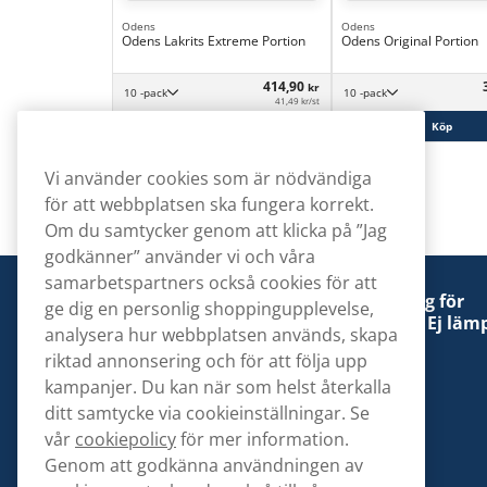
Odens
Odens
Odens Lakrits Extreme Portion
Odens Original Portion
414,90
kr
10 -pack
10 -pack
41,49 kr/st
Köp
Köp
Vi använder cookies som är nödvändiga
för att webbplatsen ska fungera korrekt.
Om du samtycker genom att klicka på ”Jag
godkänner” använder vi och våra
samarbetspartners också cookies för att
Denna tobaksprodukt kan vara skadlig för
ge dig en personlig shoppingupplevelse,
hälsan och är beroendeframkallande. Ej lämp
analysera hur webbplatsen används, skapa
för personer under 18 år.
riktad annonsering och för att följa upp
kampanjer. Du kan när som helst återkalla
ditt samtycke via cookieinställningar. Se
vår
cookiepolicy
för mer information.
Genom att godkänna användningen av
Kontakta oss