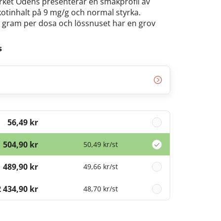
ket Odens presenterar en smakprofil av
otinhalt på 9 mg/g och normal styrka.
0 gram per dosa och lössnuset har en grov
s
56,49 kr
504,90 kr
50,49 kr
/st
1 489,90 kr
49,66 kr
/st
2 434,90 kr
48,70 kr
/st