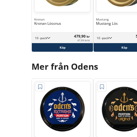
Kronan
Mustang
Kronan Lössnus
Mustang Lös
479,90
kr
10 -pack
10 -pack
47,99 kr/st
Köp
Köp
Mer från Odens