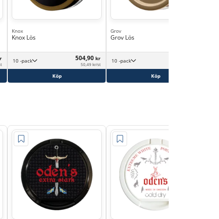
Knox
Grov
Gen
Knox Lös
Grov Lös
Gen
504,90
604,90
r
kr
kr
10 -pack
10 -pack
st
50,49 kr/st
60,49 kr/st
Köp
Köp