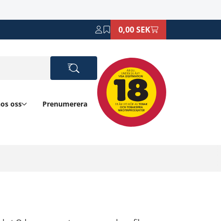
0,00 SEK
hos oss
Prenumerera