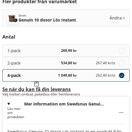
Fler produkter från varumärket
Smak
Ändra
Genuin 10 dosor Lös Instant
Antal
1-pack
269,90 kr
2-pack
534,80 kr
267,40 kr
/st
4-pack
1 049,60 kr
262,40 kr
/st
Se när du kan få din leverans
Välj mellan ombud, paketbox eller hemleverans
Mer information om Swedsnus Genuin
Läs mer
10 dosor Lös Instant
om
produkten
Swedsnus Genuin 10 dosor Lös Instant är en produkt från