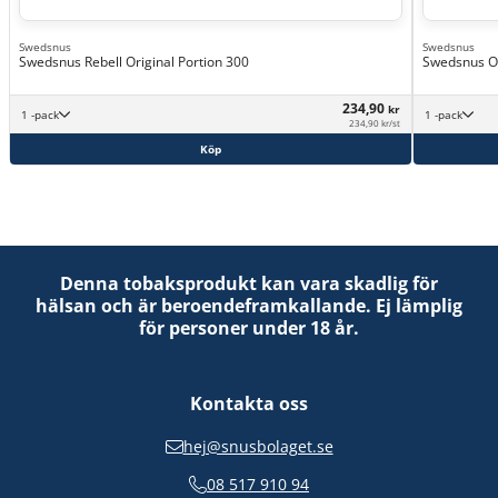
Swedsnus
Swedsnus
Swedsnus Rebell Original Portion 300
Swedsnus Or
234,90
kr
1 -pack
1 -pack
234,90 kr/st
Köp
Denna tobaksprodukt kan vara skadlig för
hälsan och är beroendeframkallande. Ej lämplig
för personer under 18 år.
Kontakta oss
hej@snusbolaget.se
08 517 910 94