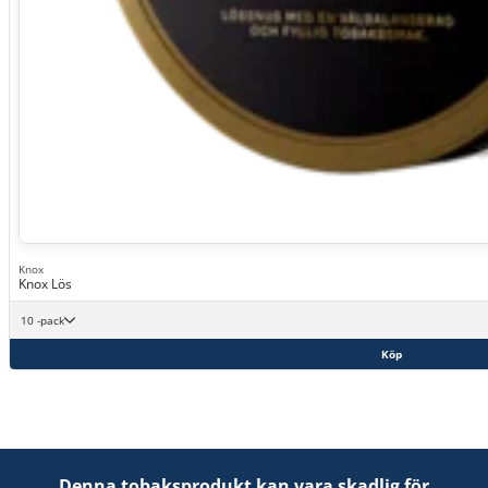
Knox
Knox Lös
10 -pack
Köp
Denna tobaksprodukt kan vara skadlig för