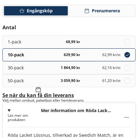
Engångsköp
Prenumerera
Antal
1-pack
68,99 kr
10-pack
629,90 kr
62,99 kr
/st
30-pack
1 864,90 kr
62,16 kr
/st
50-pack
3 059,90 kr
61,20 kr
/st
Se när du kan få din leverans
Välj mellan ombud, paketbox eller hemleverans
Mer information om Röda Lacket
Läs mer om
Lössnus
produkten
Röda Lacket Lössnus, tillverkad av Swedish Match, är en