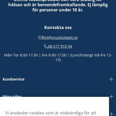
hälsan och är beroendeframkallande. Ej lämplig
för personer under 18 år.
Kontakta oss
hej@snusbolaget.se
08 517 910 94
Mån-Tor 8.00-17.00 | Fre 9.00-17.00 | (Lunchstängt må-fre 12-
13)
Kundservice
Mina sidor
Vi använder cookies som är nödvändiga för att
Om oss