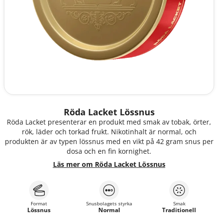
Röda Lacket Lössnus
Röda Lacket presenterar en produkt med smak av tobak, örter,
rök, läder och torkad frukt. Nikotinhalt är normal, och
produkten är av typen lössnus med en vikt på 42 gram snus per
dosa och en fin kornighet.
Läs mer om Röda Lacket Lössnus
Format
Snusbolagets styrka
Smak
Lössnus
Normal
Traditionell