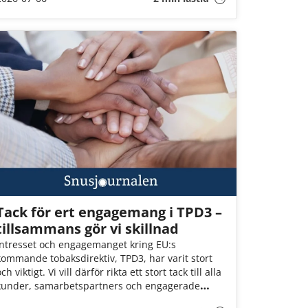
(för eget bruk och i rimlig mängd).
Tack för ert engagemang i TPD3 –
tillsammans gör vi skillnad
Intresset och engagemanget kring EU:s
kommande tobaksdirektiv, TPD3, har varit stort
ch viktigt. Vi vill därför rikta ett stort tack till alla
kunder, samarbetspartners och engagerade
personer som har tagit sig tid att bidra med