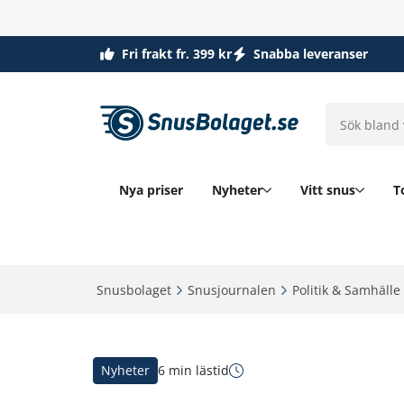
Fri frakt fr. 399 kr
Snabba leveranser
Nya priser
Nyheter
Vitt snus
T
Snusbolaget‎
Snusjournalen‎
Politik & Samhälle‎
Nyheter
6 min lästid