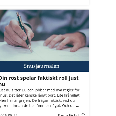
mycket hårt slag mot Sveriges snusare. Om inte
Socialminister Jakob Forssmed och Regeringen
agerar, kommer 3 av 4 av oss att drabbas.
Din röst spelar faktiskt roll just
nu
Just nu sitter EU och jobbar med nya regler för
snus. Det låter kanske långt bort. Lite krångligt.
Men här är grejen. De frågar faktiskt vad du
tycker – innan de bestämmer något. Och det
händer inte så ofta. Just nu pågår en öppen
2026-05-22
3 min lästid
diskussion där alla kan vara med. Inte bara