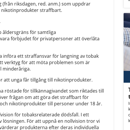
g (från riksdagen, red. anm.) som uppdrar
 nikotinprodukter straffbart.
.
arp åldersgräns för samtliga
vara förbjudet för privatpersoner att överlåta
a införa ett straffansvar för langning av tobak
rätt verktyg för att möta problemen som är
ll minderåriga.
ör att unga får tillgång till nikotinprodukter.
 röstade för tillkännagivandet som riktades till
er frågan om att göra det straffbart för
 och nikotinprodukter till personer under 18 år.
ision för tobaksrelaterade dödsfall. I ett
o
v lösningen. För att uppnå en nollvision tror vi
 värderar produkterna efter deras individuella