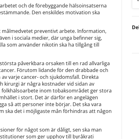
oarbetet och de förebyggande hälsoinsatserna
bestämmande. Den enskildes motivation ska
De
tt målmedvetet preventivt arbete. Information,
en i sociala medier, där unga befinner sig,
Alla som använder nikotin ska ha tillgång till
 största påverkbara orsaken till en rad allvarliga
 cancer. Förutom lidande för den drabbade och
v varje cancer- och sjukdomsfall. Direkta
 kirurgi är några kostnader vid sidan av
ivt folkhälsoarbete inom tobaksområdet ger stora
mhället i stort. Det är därför en angelägen
ygga så att personer inte börjar. Det ska vara
tom ska det i möjligaste mån förhindras att någon
isioner för något som är dåligt, sen ska man
nstitutioner som ger upphov till byråkrati