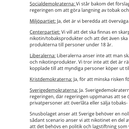
Socialdemokraterna:
Vi står bakom det försla
regeringen om att göra langning av tobak och
Miljöpartiet:
Ja, det är vi beredda att överväga
Centerpartiet:
Vi vill att det ska finnas en sk
nikotin/tobaksprodukter och att det även ska 
produkterna till personer under 18 år.
Liberalerna:
Liberalerna anser inte att man sk
och nikotinprodukter. Vi tror inte att det är 
kopplade till att myndiga personer köper ut ti
Kristdemokraterna:
Ja, för att minska risken f
Sverigedemokraterna:
Ja. Sverigedemokraterna
regeringen, där regeringen uppmanas att se öv
privatpersoner att överlåta eller sälja tobaks-
Snusbolaget anser att Sverige behöver en nollv
sådant scenario anser vi att nikotinet en del a
att det behövs en politik och lagstiftning som