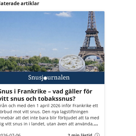
laterade artiklar
Snus i Frankrike – vad gäller för
vitt snus och tobakssnus?
Från och med den 1 april 2026 inför Frankrike ett
förbud mot vitt snus. Den nya lagstiftningen
innebär att det inte bara blir förbjudet att ta med
sig vitt snus in i landet, utan även att använda,
inneha, eller sälja dem i landet. Det är däremot
2026-07-06
2 min lästid
fortfarande okej att ta med brunt snus till landet