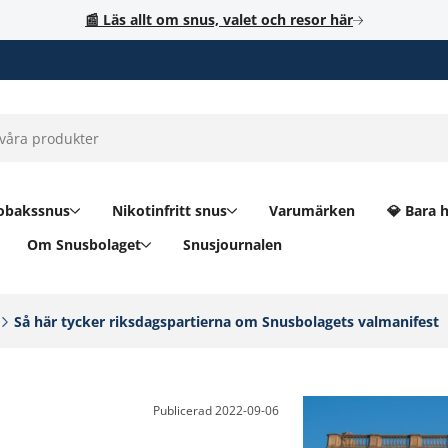
📰 Läs allt om snus, valet och resor här
obakssnus
Nikotinfritt snus
Varumärken
💎 Bara 
Om Snusbolaget
Snusjournalen
Så här tycker riksdagspartierna om Snusbolagets valmanifest‎
Publicerad
2022-09-06