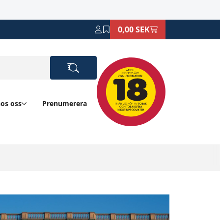
0,00 SEK
hos oss
Prenumerera