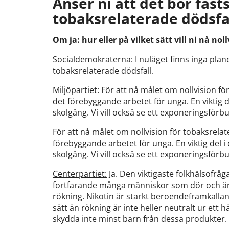
Anser ni att det bör fasts
tobaksrelaterade dödsfa
Om ja: hur eller på vilket sätt vill ni nå no
Socialdemokraterna:
I nuläget finns inga plane
tobaksrelaterade dödsfall.
Miljöpartiet:
För att nå målet om nollvision fö
det förebyggande arbetet för unga. En viktig de
skolgång. Vi vill också se ett exponeringsför
För att nå målet om nollvision för tobaksrelat
förebyggande arbetet för unga. En viktig del i 
skolgång. Vi vill också se ett exponeringsför
Centerpartiet:
Ja. Den viktigaste folkhälsofrå
fortfarande många människor som dör och änn
rökning. Nikotin är starkt beroendeframkall
sätt än rökning är inte heller neutralt ur ett 
skydda inte minst barn från dessa produkter.