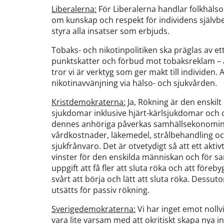
Liberalerna:
För Liberalerna handlar folkhäls
om kunskap och respekt för individens själv
styra alla insatser som erbjuds.
Tobaks- och nikotinpolitiken ska präglas av e
punktskatter och förbud mot tobaksreklam – äv
tror vi är verktyg som ger makt till individen. 
nikotinavvänjning via hälso- och sjukvården.
Kristdemokraterna:
Ja, Rökning är den enskilt
sjukdomar inklusive hjärt-kärlsjukdomar och
dennes anhöriga påverkas samhällsekonomin a
vårdkostnader, läkemedel, strålbehandling och
sjukfrånvaro. Det är otvetydigt så att ett akt
vinster för den enskilda människan och för sa
uppgift att få fler att sluta röka och att föreb
svårt att börja och lätt att sluta röka. Dessu
utsätts för passiv rökning.
Sverigedemokraterna:
Vi har inget emot nollv
vara lite varsam med att okritiskt skapa nya i