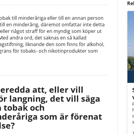
Re
 tobak till minderåriga eller till en annan person
l en minderårig, däremot omfattar inte detta
heller något straff för en myndig som köper ut
 Med andra ord, det saknas en så kallad
lagstiftning, liknande den som finns för alkohol,
sgräns för tobaks- och nikotinprodukter som
eredda att, eller vill
ör langning, det vill säga
a tobak och
nderåriga som är förenat
lse?