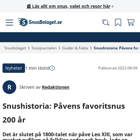
📰 Läs allt om snus, valet och resor här
Snusbolaget‎
Snusjournalen‎
Guider & Fakta‎
Snushistoria: Påvens favo
Nyheter
1 min lästid
Publicerad
2022-08-09
Skriven av
Redaktionen
Snushistoria: Påvens favoritsnus
200 år
Det är slutet på 1800-talet när påve Leo XIII, som var