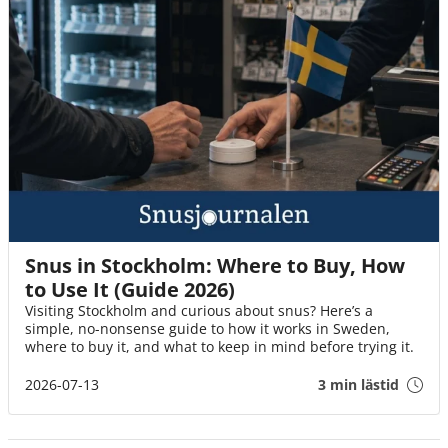
Snus in Stockholm: Where to Buy, How
to Use It (Guide 2026)
Visiting Stockholm and curious about snus? Here’s a
simple, no-nonsense guide to how it works in Sweden,
where to buy it, and what to keep in mind before trying it.
2026-07-13
3 min lästid