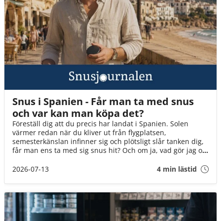
Snus i Spanien - Får man ta med snus
och var kan man köpa det?
Föreställ dig att du precis har landat i Spanien. Solen
värmer redan när du kliver ut från flygplatsen,
semesterkänslan infinner sig och plötsligt slår tanken dig,
får man ens ta med sig snus hit? Och om ja, vad gör jag om
det tar slut? I den här guiden går vi igenom det du behöver
veta innan flyget går till Spanien!
2026-07-13
4 min lästid