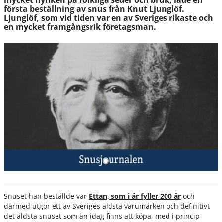
mycket nyfiken på folkliga seder och bruk, lade en
första beställning av snus från Knut Ljunglöf.
Ljunglöf, som vid tiden var en av Sveriges rikaste och
en mycket framgångsrik företagsman.
Snuset han beställde var
Ettan, som i år fyller 200 år
och
därmed utgör ett av Sveriges äldsta varumärken och definitivt
det äldsta snuset som än idag finns att köpa, med i princip