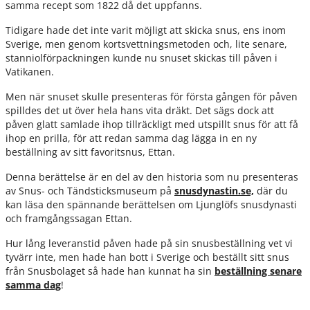
samma recept som 1822 då det uppfanns.
Tidigare hade det inte varit möjligt att skicka snus, ens inom
Sverige, men genom kortsvettningsmetoden och, lite senare,
stanniolförpackningen kunde nu snuset skickas till påven i
Vatikanen.
Men när snuset skulle presenteras för första gången för påven
spilldes det ut över hela hans vita dräkt. Det sägs dock att
påven glatt samlade ihop tillräckligt med utspillt snus för att få
ihop en prilla, för att redan samma dag lägga in en ny
beställning av sitt favoritsnus, Ettan.
Denna berättelse är en del av den historia som nu presenteras
av Snus- och Tändsticksmuseum på
snusdynastin.se,
där du
kan läsa den spännande berättelsen om Ljunglöfs snusdynasti
och framgångssagan Ettan.
Hur lång leveranstid påven hade på sin snusbeställning vet vi
tyvärr inte, men hade han bott i Sverige och beställt sitt snus
från Snusbolaget så hade han kunnat ha sin
beställning senare
samma dag
!