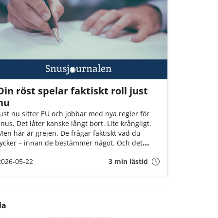
Din röst spelar faktiskt roll just
nu
Just nu sitter EU och jobbar med nya regler för
snus. Det låter kanske långt bort. Lite krångligt.
Men här är grejen. De frågar faktiskt vad du
tycker – innan de bestämmer något. Och det
händer inte så ofta. Just nu pågår en öppen
2026-05-22
3 min lästid
diskussion där alla kan vara med. Inte bara
experter och organisationer, utan helt vanliga
människor. Som du. Det tar en minut. Och varje
röst gör skillnad på riktigt. Även din.
la