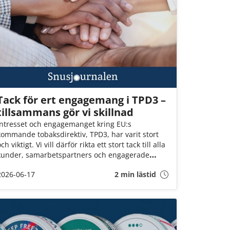
Tack för ert engagemang i TPD3 –
tillsammans gör vi skillnad
Intresset och engagemanget kring EU:s
kommande tobaksdirektiv, TPD3, har varit stort
ch viktigt. Vi vill därför rikta ett stort tack till alla
kunder, samarbetspartners och engagerade
personer som har tagit sig tid att bidra med
2026-06-17
2 min lästid
synpunkter, svara på enkäter och delta i
dialogen.