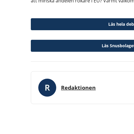
att minska andelen rökare i EU? Varmt välko
Läs hela deb
Läs Snusbolage
Redaktionen