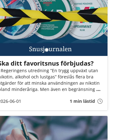
Ska ditt favoritsnus förbjudas?
I Regeringens utredning ”En trygg uppväxt utan
nikotin, alkohol och lustgas” föreslås flera bra
åtgärder för att minska användningen av nikotin
bland minderåriga. Men även en begränsning på
max 12 mg nikotin per gram snus innebär att fler
2026-06-01
1 min lästid
än varannan dosa kan förbjudas. Det är ett
mycket hårt slag mot Sveriges snusare. Om inte
Socialminister Jakob Forssmed och Regeringen
agerar, kommer 3 av 4 av oss att drabbas.