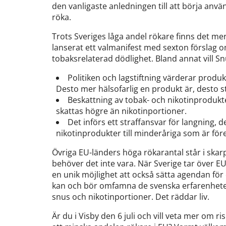
den vanligaste anledningen till att börja använ
röka.
Trots Sveriges låga andel rökare finns det mer
lanserat ett valmanifest med sexton förslag o
tobaksrelaterad dödlighet. Bland annat vill Sn
Politiken och lagstiftning värderar produk
Desto mer hälsofarlig en produkt är, desto s
Beskattning av tobak- och nikotinprodukter
skattas högre än nikotinportioner.
Det införs ett straffansvar för langning, d
nikotinprodukter till minderåriga som är fö
Övriga EU-länders höga rökarantal står i skarp 
behöver det inte vara. När Sverige tar över E
en unik möjlighet att också sätta agendan för 
kan och bör omfamna de svenska erfarenheter
snus och nikotinportioner. Det räddar liv.
Är du i Visby den 6 juli och vill veta mer om 