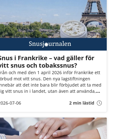
Snus i Frankrike – vad gäller för
vitt snus och tobakssnus?
Från och med den 1 april 2026 inför Frankrike ett
förbud mot vitt snus. Den nya lagstiftningen
innebär att det inte bara blir förbjudet att ta med
sig vitt snus in i landet, utan även att använda,
inneha, eller sälja dem i landet. Det är däremot
2026-07-06
2 min lästid
fortfarande okej att ta med brunt snus till landet
(för eget bruk och i rimlig mängd).