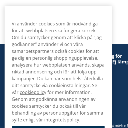
Vi använder cookies som är nödvändiga
för att webbplatsen ska fungera korrekt.
Om du samtycker genom att klicka på ”Jag
godkänner” använder vi och våra
samarbetspartners också cookies för att
Denna tobaksprodukt kan vara skadlig för
ge dig en personlig shoppingupplevelse,
hälsan och är beroendeframkallande. Ej lämp
analysera hur webbplatsen används, skapa
för personer under 18 år.
riktad annonsering och för att följa upp
kampanjer. Du kan när som helst återkalla
ditt samtycke via cookieinställningar. Se
vår
cookiepolicy
för mer information.
Genom att godkänna användningen av
Kontakta oss
cookies samtycker du också till vår
hej@snusbolaget.se
behandling av personuppgifter för samma
syfte enligt vår
integritetspolicy.
08 517 910 94
Mån-Tor 8.00-17.00 | Fre 9.00-17.00 | (Lunchstängt må-fre 