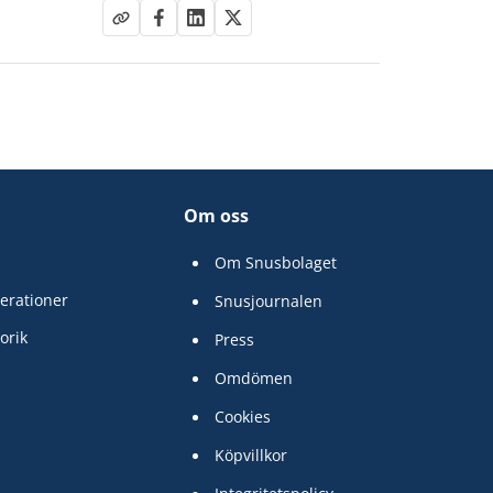
Om oss
Om Snusbolaget
erationer
Snusjournalen
orik
Press
Omdömen
Cookies
Köpvillkor