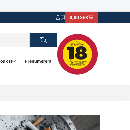
0,00 SEK
hos oss
Prenumerera