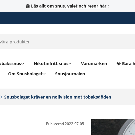
📰 Läs allt om snus, valet och resor här
obakssnus
Nikotinfritt snus
Varumärken
💎 Bara 
Om Snusbolaget
Snusjournalen
Snusbolaget kräver en nollvision mot tobaksdöden‎
Publicerad
2022-07-05