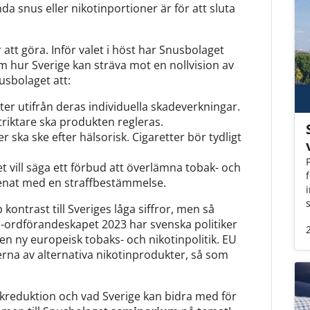
da snus eller nikotinportioner är för att sluta
 att göra. Inför valet i höst har Snusbolaget
m hur Sverige kan sträva mot en nollvision av
usbolaget att:
ter utifrån deras individuella skadeverkningar.
triktare ska produkten regleras.
 ska ske efter hälsorisk. Cigaretter bör tydligt
et vill säga ett förbud att överlämna tobak- och
renat med en straffbestämmelse.
kontrast till Sveriges låga siffror, men så
U-ordförandeskapet 2023 har svenska politiker
en ny europeisk tobaks- och nikotinpolitik. EU
na av alternativa nikotinprodukter, så som
riskreduktion och vad Sverige kan bidra med för