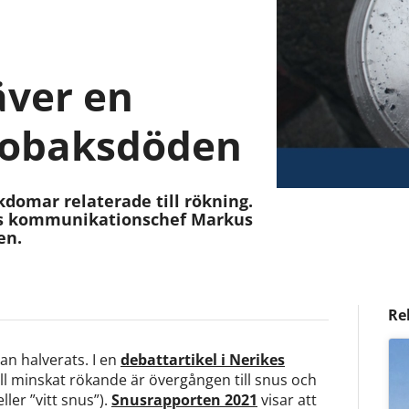
äver en
 tobaksdöden
ukdomar relaterade till rökning.
ets kommunikationschef Markus
en.
Re
an halverats. I en
debattartikel i Nerikes
till minskat rökande är övergången till snus och
ller ”vitt snus”).
Snusrapporten 2021
visar att