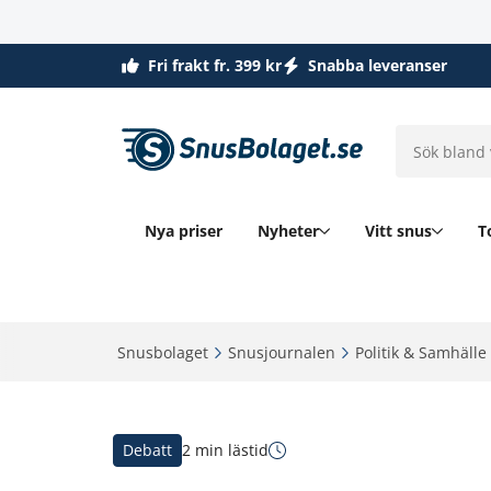
Fri frakt fr. 399 kr
Snabba leveranser
Nya priser
Nyheter
Vitt snus
T
Snusbolaget‎
Snusjournalen‎
Politik & Samhälle‎
Debatt
2 min lästid