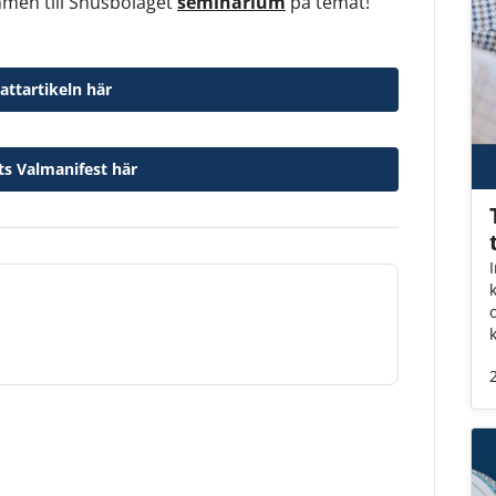
mmen till Snusbolaget
seminarium
på temat!
attartikeln här
ts Valmanifest här
o