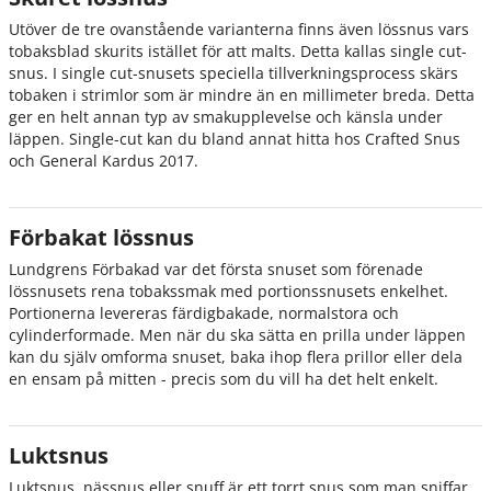
Utöver de tre ovanstående varianterna finns även lössnus vars
tobaksblad skurits istället för att malts. Detta kallas single cut-
snus. I single cut-snusets speciella tillverkningsprocess skärs
tobaken i strimlor som är mindre än en millimeter breda. Detta
ger en helt annan typ av smakupplevelse och känsla under
läppen. Single-cut kan du bland annat hitta hos Crafted Snus
och General Kardus 2017.
Förbakat lössnus
Lundgrens Förbakad var det första snuset som förenade
lössnusets rena tobakssmak med portionssnusets enkelhet.
Portionerna levereras färdigbakade, normalstora och
cylinderformade. Men när du ska sätta en prilla under läppen
kan du själv omforma snuset, baka ihop flera prillor eller dela
en ensam på mitten - precis som du vill ha det helt enkelt.
Luktsnus
Luktsnus, nässnus eller snuff är ett torrt snus som man sniffar