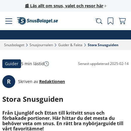
📰 Läs allt om snus, valet och resor här
Snusbolaget‎
Snusjournalen‎
Guider & Fakta‎
Stora Snusguiden‎
Guider
5 min lästid
Senast uppdaterad
2025-02-14
Skriven av
Redaktionen
Stora Snusguiden
Från Ljunglöf och Ettan till kritvitt snus och
förbakade portioner. Här hittar du det mesta du
behöver veta om snus. En rätt bra nybörjarguide till
vårt favoritämne!