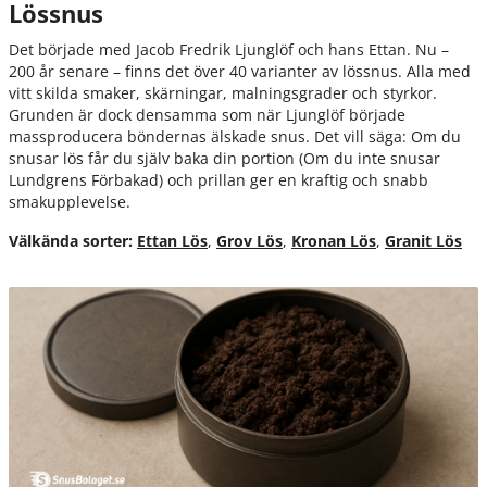
Lössnus
Storlekar och format
Det började med Jacob Fredrik Ljunglöf och hans Ettan. Nu –
Normal
200 år senare – finns det över 40 varianter av lössnus. Alla med
Slim
vitt skilda smaker, skärningar, malningsgrader och styrkor.
Grunden är dock densamma som när Ljunglöf började
Super Slim
massproducera böndernas älskade snus. Det vill säga: Om du
snusar lös får du själv baka din portion (Om du inte snusar
Mini
Lundgrens Förbakad) och prillan ger en kraftig och snabb
Onyx
smakupplevelse.
Perforerad Portion
Välkända sorter:
Ettan Lös
,
Grov Lös
,
Kronan Lös
,
Granit Lös
Malet lössnus
Skuret lössnus
Förbakat lössnus
Luktsnus
Tuggtobak