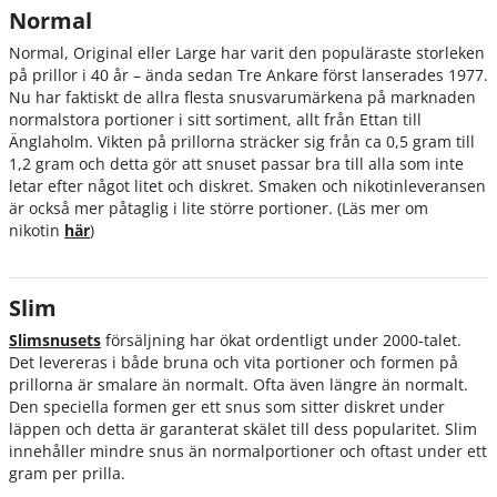
Normal
Normal, Original eller Large har varit den populäraste storleken
på prillor i 40 år – ända sedan Tre Ankare först lanserades 1977.
Nu har faktiskt de allra flesta snusvarumärkena på marknaden
normalstora portioner i sitt sortiment, allt från Ettan till
Änglaholm. Vikten på prillorna sträcker sig från ca 0,5 gram till
1,2 gram och detta gör att snuset passar bra till alla som inte
letar efter något litet och diskret. Smaken och nikotinleveransen
är också mer påtaglig i lite större portioner. (Läs mer om
nikotin
här
)
Slim
Slimsnusets
försäljning har ökat ordentligt under 2000-talet.
Det levereras i både bruna och vita portioner och formen på
prillorna är smalare än normalt. Ofta även längre än normalt.
Den speciella formen ger ett snus som sitter diskret under
läppen och detta är garanterat skälet till dess popularitet. Slim
innehåller mindre snus än normalportioner och oftast under ett
gram per prilla.