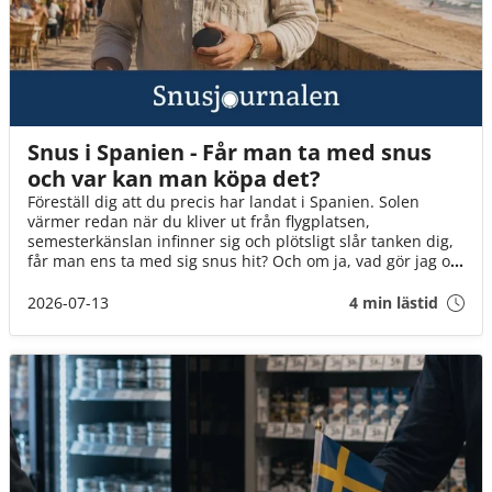
Snus i Spanien - Får man ta med snus
och var kan man köpa det?
Föreställ dig att du precis har landat i Spanien. Solen
värmer redan när du kliver ut från flygplatsen,
semesterkänslan infinner sig och plötsligt slår tanken dig,
får man ens ta med sig snus hit? Och om ja, vad gör jag om
det tar slut? I den här guiden går vi igenom det du behöver
veta innan flyget går till Spanien!
2026-07-13
4 min lästid