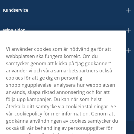
Kundservice
Mina sidor
Vi använder cookies som är nödvändiga för att
Om oss
webbplatsen ska fungera korrekt. Om du
samtycker genom att klicka på ”Jag godkänner”
använder vi och våra samarbetspartners också
cookies för att ge dig en personlig
shoppingupplevelse, analysera hur webbplatsen
används, skapa riktad annonsering och för att
följa upp kampanjer. Du kan när som helst
återkalla ditt samtycke via cookieinställningar. Se
vår
cookiepolicy
för mer information. Genom att
godkänna användningen av cookies samtycker du
också till vår behandling av personuppgifter för