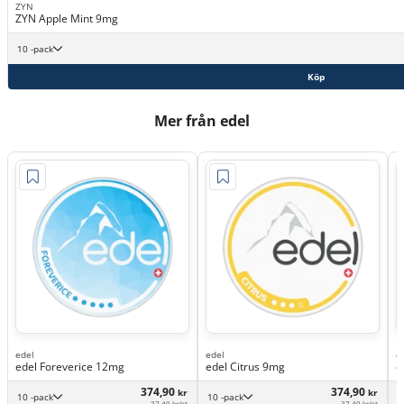
ZYN
ZYN Apple Mint 9mg
10 -pack
Köp
Mer från edel
edel
edel
e
edel Foreverice 12mg
edel Citrus 9mg
e
374,90
374,90
kr
kr
10 -pack
10 -pack
37,49 kr/st
37,49 kr/st