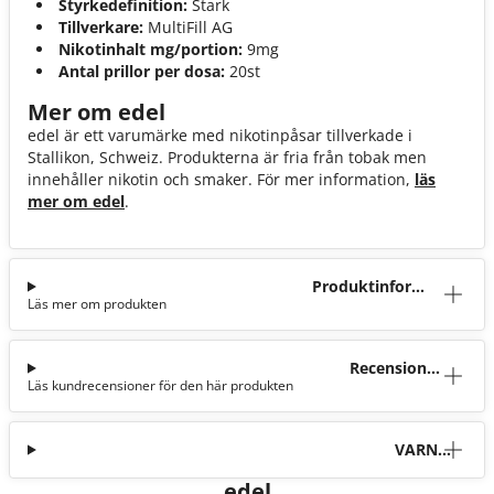
Styrkedefinition:
Stark
Tillverkare:
MultiFill AG
Nikotinhalt mg/portion:
9mg
Antal prillor per dosa:
20st
Mer om edel
edel är ett varumärke med nikotinpåsar tillverkade i
Stallikon, Schweiz. Produkterna är fria från tobak men
innehåller nikotin och smaker. För mer information,
läs
mer om edel
.
Produktinforma
Läs mer om produkten
tion
Recensioner
Läs kundrecensioner för den här produkten
(2)
VARNI
NG
edel