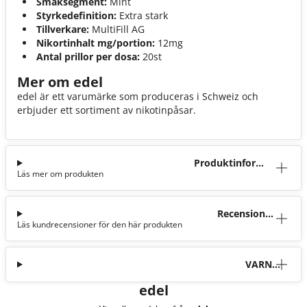
Smaksegment:
Mint
Styrkedefinition:
Extra stark
Tillverkare:
MultiFill AG
Nikortinhalt mg/portion:
12mg
Antal prillor per dosa:
20st
Mer om edel
edel är ett varumärke som produceras i Schweiz och
erbjuder ett sortiment av nikotinpåsar.
Produktinforma
Läs mer om produkten
tion
Recensioner
Läs kundrecensioner för den här produkten
(2)
VARNI
NG
edel