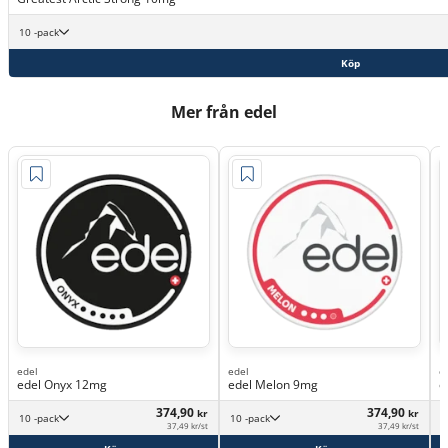
10 -pack
Köp
Mer från edel
edel
edel
e
edel Onyx 12mg
edel Melon 9mg
e
374,90
374,90
kr
kr
10 -pack
10 -pack
37,49 kr/st
37,49 kr/st