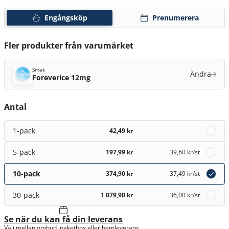
Engångsköp
Prenumerera
Fler produkter från varumärket
Smak
Ändra
Foreverice 12mg
Antal
1-pack
42,49 kr
5-pack
197,99 kr
39,60 kr
/st
10-pack
374,90 kr
37,49 kr
/st
30-pack
1 079,90 kr
36,00 kr
/st
Se när du kan få din leverans
Välj mellan ombud, paketbox eller hemleverans