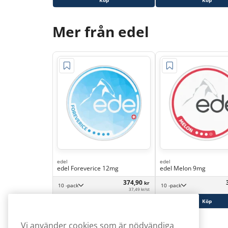
Köp
Köp
Mer från edel
edel
edel
edel Foreverice 12mg
edel Melon 9mg
374,90
kr
10 -pack
10 -pack
37,49 kr/st
Köp
Köp
Vi använder cookies som är nödvändiga