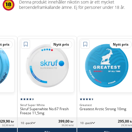
Denna produkt innehåller nikotin som är ett mycket
beroendeframkallande ämne. Ej för personer under 18 år.
t pris
Nytt pris
Nytt pris
Skruf Super White
Greatest
Skruf Superwhite No.67 Fresh
Greatest Arctic Strong 10mg
Freeze 11,5mg
329,90
399,00
295,00
kr
kr
k
10 -pack
10 -pack
32,99 kr/st
39,90 kr/st
29,50 kr/