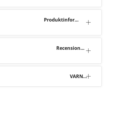
Produktinforma
tion
Recensione
r (3)
VARNI
NG