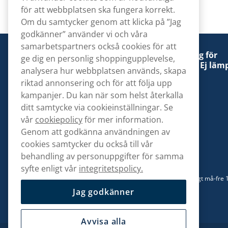
för att webbplatsen ska fungera korrekt.
Om du samtycker genom att klicka på ”Jag
godkänner” använder vi och våra
samarbetspartners också cookies för att
Denna tobaksprodukt kan vara skadlig för
ge dig en personlig shoppingupplevelse,
hälsan och är beroendeframkallande. Ej lämp
analysera hur webbplatsen används, skapa
för personer under 18 år.
riktad annonsering och för att följa upp
kampanjer. Du kan när som helst återkalla
ditt samtycke via cookieinställningar. Se
vår
cookiepolicy
för mer information.
Genom att godkänna användningen av
Kontakta oss
cookies samtycker du också till vår
hej@snusbolaget.se
behandling av personuppgifter för samma
syfte enligt vår
integritetspolicy.
08 517 910 94
Mån-Tor 8.00-17.00 | Fre 9.00-17.00 | (Lunchstängt må-fre 
13)
Jag godkänner
Avvisa alla