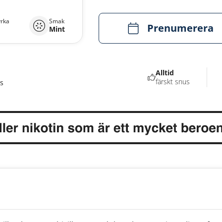
yrka
Smak
Prenumerera
Mint
Alltid
färskt snus
s