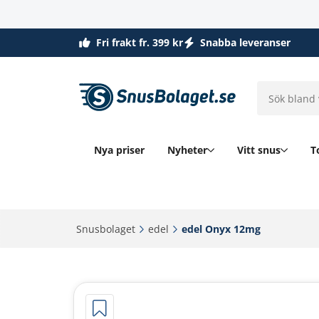
Fri frakt fr. 399 kr
Snabba leveranser
Nya priser
Nyheter
Vitt snus
T
Snusbolaget‎
edel‎
edel Onyx 12mg‎