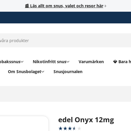
📰 Läs allt om snus, valet och resor här
obakssnus
Nikotinfritt snus
Varumärken
💎 Bara 
Om Snusbolaget
Snusjournalen
edel Onyx 12mg