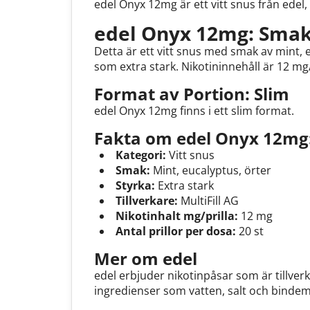
edel Onyx 12mg är ett vitt snus från edel,
edel Onyx 12mg: Smak
Detta är ett vitt snus med smak av mint, 
som extra stark. Nikotininnehåll är 12 mg
Format av Portion: Slim
edel Onyx 12mg finns i ett slim format.
Fakta om edel Onyx 12mg
Kategori:
Vitt snus
Smak:
Mint, eucalyptus, örter
Styrka:
Extra stark
Tillverkare:
MultiFill AG
Nikotinhalt mg/prilla:
12 mg
Antal prillor per dosa:
20 st
Mer om edel
edel erbjuder nikotinpåsar som är tillver
ingredienser som vatten, salt och binde