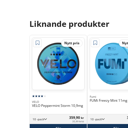
Liknande produkter
Nytt pris
Nyt
Fumi
FUMi Freezy Mint 11mg
VELO
VELO Peppermint Storm 10,9mg
359,90
kr
10 -pack
10 -pack
35,99 kr/st