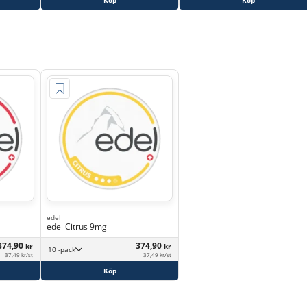
Köp
Köp
edel
edel Citrus 9mg
374,90
374,90
kr
kr
10 -pack
37,49 kr/st
37,49 kr/st
Köp