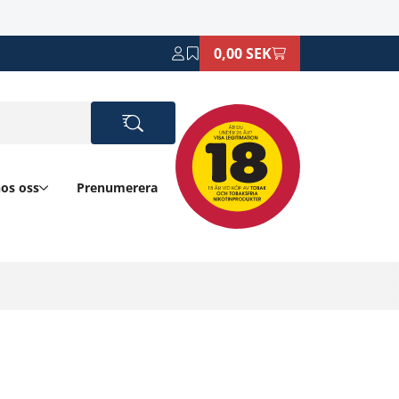
0,00 SEK
hos oss
Prenumerera