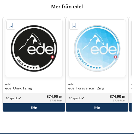
Mer från edel
edel
edel
e
edel Onyx 12mg
edel Foreverice 12mg
e
374,90
374,90
kr
kr
10 -pack
10 -pack
37,49 kr/st
37,49 kr/st
Köp
Köp