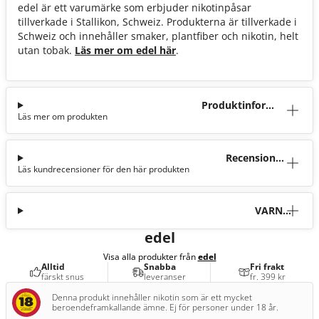
edel är ett varumärke som erbjuder nikotinpåsar
tillverkade i Stallikon, Schweiz. Produkterna är tillverkade i
Schweiz och innehåller smaker, plantfiber och nikotin, helt
utan tobak.
Läs mer om edel här
.
Produktinforma
Läs mer om produkten
tion
Recensioner
Läs kundrecensioner för den här produkten
(0)
VARNI
NG
edel
Visa alla produkter från
edel
Alltid
Snabba
Fri frakt
färskt snus
leveranser
fr. 399 kr
Denna produkt innehåller nikotin som är ett mycket
beroendeframkallande ämne. Ej för personer under 18 år.