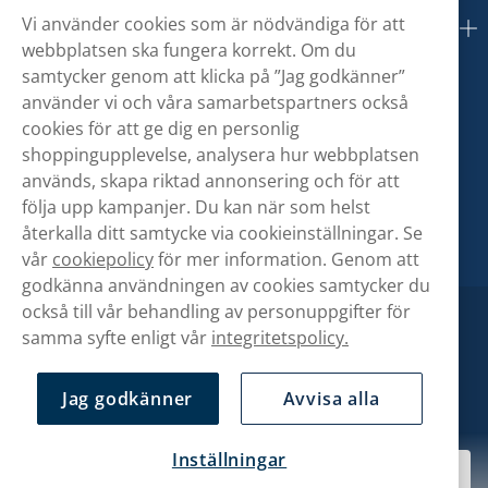
Vi använder cookies som är nödvändiga för att
Om oss
webbplatsen ska fungera korrekt. Om du
samtycker genom att klicka på ”Jag godkänner”
använder vi och våra samarbetspartners också
cookies för att ge dig en personlig
shoppingupplevelse, analysera hur webbplatsen
används, skapa riktad annonsering och för att
följa upp kampanjer. Du kan när som helst
återkalla ditt samtycke via cookieinställningar. Se
vår
cookiepolicy
för mer information. Genom att
godkänna användningen av cookies samtycker du
också till vår behandling av personuppgifter för
samma syfte enligt vår
integritetspolicy.
Jag godkänner
Avvisa alla
Inställningar
374,90 kr
Slut i lager