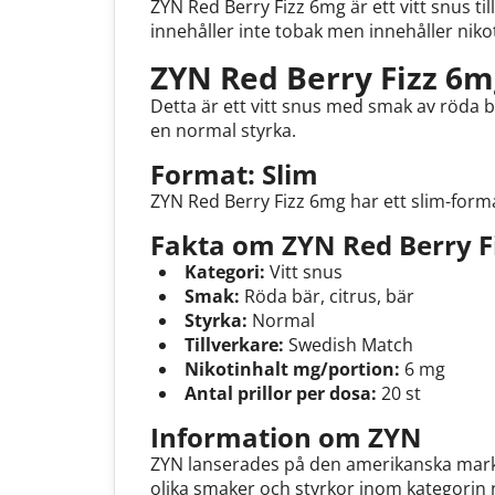
ZYN Red Berry Fizz 6mg är ett vitt snus t
innehåller inte tobak men innehåller nik
ZYN Red Berry Fizz 6m
Detta är ett vitt snus med smak av röda b
en normal styrka.
Format: Slim
ZYN Red Berry Fizz 6mg har ett slim-for
Fakta om ZYN Red Berry F
Kategori:
Vitt snus
Smak:
Röda bär, citrus, bär
Styrka:
Normal
Tillverkare:
Swedish Match
Nikotinhalt mg/portion:
6 mg
Antal prillor per dosa:
20 st
Information om ZYN
ZYN lanserades på den amerikanska mark
olika smaker och styrkor inom kategorin 