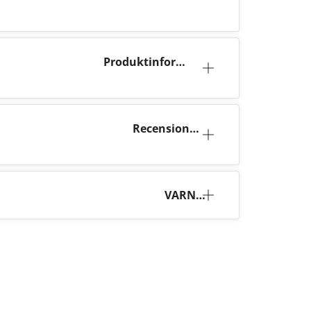
Produktinforma
tion
Recensione
r (5)
VARNI
NG