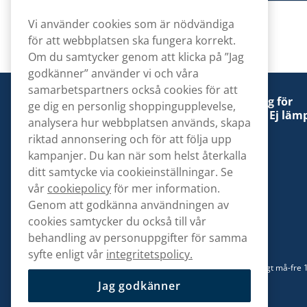
Vi använder cookies som är nödvändiga
för att webbplatsen ska fungera korrekt.
Om du samtycker genom att klicka på ”Jag
godkänner” använder vi och våra
samarbetspartners också cookies för att
Denna tobaksprodukt kan vara skadlig för
ge dig en personlig shoppingupplevelse,
hälsan och är beroendeframkallande. Ej lämp
analysera hur webbplatsen används, skapa
för personer under 18 år.
riktad annonsering och för att följa upp
kampanjer. Du kan när som helst återkalla
ditt samtycke via cookieinställningar. Se
vår
cookiepolicy
för mer information.
Genom att godkänna användningen av
Kontakta oss
cookies samtycker du också till vår
hej@snusbolaget.se
behandling av personuppgifter för samma
syfte enligt vår
integritetspolicy.
08 517 910 94
Mån-Tor 8.00-17.00 | Fre 9.00-17.00 | (Lunchstängt må-fre 
13)
Jag godkänner