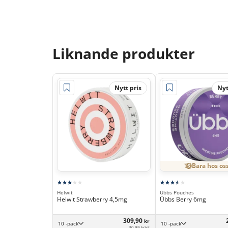
Liknande produkter
Nytt pris
Nyt
Bara hos os
Helwit
Übbs Pouches
Helwit Strawberry 4,5mg
Übbs Berry 6mg
309,90
kr
10 -pack
10 -pack
30,99 kr/st