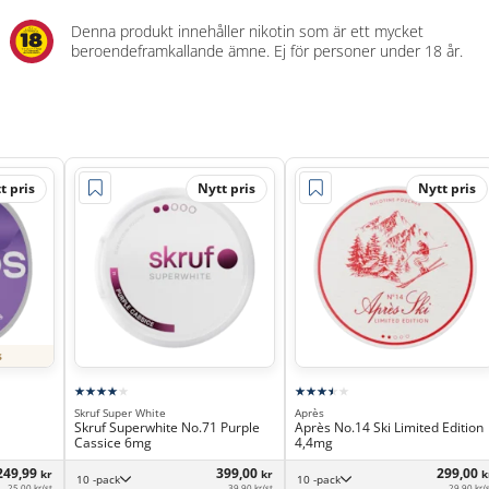
Denna produkt innehåller nikotin som är ett mycket
beroendeframkallande ämne. Ej för personer under 18 år.
t pris
Nytt pris
Nytt pris
s
Skruf Super White
Après
Skruf Superwhite No.71 Purple
Après No.14 Ski Limited Edition
Cassice 6mg
4,4mg
249,99
399,00
299,00
kr
kr
k
10 -pack
10 -pack
25,00 kr/st
39,90 kr/st
29,90 kr/