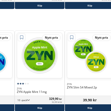
Köp
Köp
t pris
Nytt pris
Nytt pris
ZYN
ZYN Slim S4 Mixed 2p
ZYN
ZYN Apple Mint 11mg
329,90
kr
39,90 kr
10 -pack
32,99 kr/st
Köp
Köp