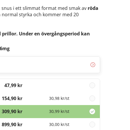
tt snus i ett slimmat format med smak av
röda
n normal styrka och kommer med 20
 prillor. Under en övergångsperiod kan
 6mg
47,99 kr
154,90 kr
30,98 kr
/st
309,90 kr
30,99 kr
/st
899,90 kr
30,00 kr
/st