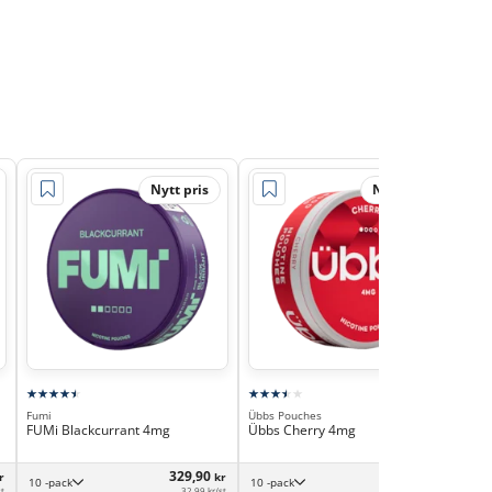
Nytt pris
Nytt pris
Fumi
Übbs Pouches
Hel
FUMi Blackcurrant 4mg
Übbs Cherry 4mg
Hel
329,90
249,99
r
kr
kr
10 -pack
10 -pack
st
32,99 kr/st
25,00 kr/st