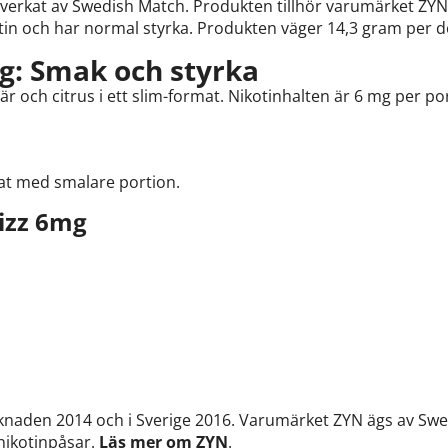
illverkat av Swedish Match. Produkten tillhör varumärket ZY
otin och har normal styrka. Produkten väger 14,3 gram per d
g: Smak och styrka
är och citrus i ett slim-format. Nikotinhalten är 6 mg per 
mat med smalare portion.
izz 6mg
naden 2014 och i Sverige 2016. Varumärket ZYN ägs av Sw
nikotinpåsar.
Läs mer om ZYN
.