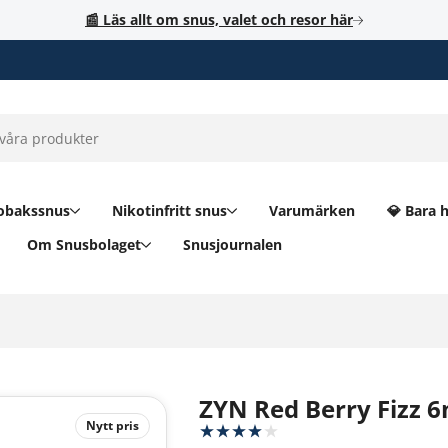
📰 Läs allt om snus, valet och resor här
obakssnus
Nikotinfritt snus
Varumärken
💎 Bara 
Om Snusbolaget
Snusjournalen
ZYN Red Berry Fizz 
Nytt pris