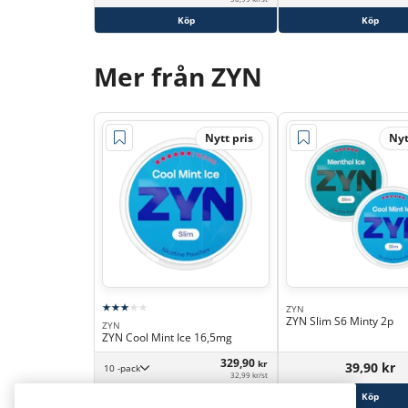
Köp
Köp
Mer från ZYN
Nytt pris
Nyt
ZYN
ZYN Slim S6 Minty 2p
ZYN
ZYN Cool Mint Ice 16,5mg
329,90
kr
39,90 kr
10 -pack
32,99 kr/st
Köp
Köp