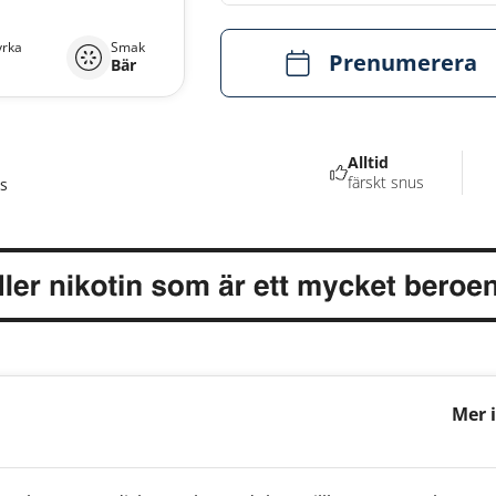
yrka
Smak
Prenumerera
Bär
Alltid
färskt snus
s
Mer 
Fizz