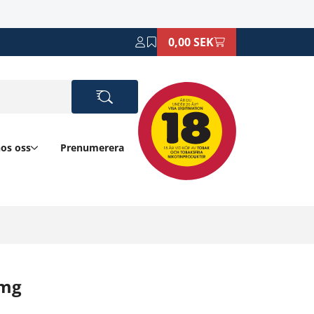
0,00 SEK
hos oss
Prenumerera
6mg