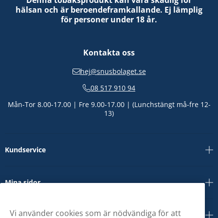
Denna tobaksprodukt kan vara skadlig för
hälsan och är beroendeframkallande. Ej lämplig
för personer under 18 år.
Kontakta oss
hej@snusbolaget.se
08 517 910 94
Mån-Tor 8.00-17.00 | Fre 9.00-17.00 | (Lunchstängt må-fre 12-
13)
Kundservice
Mina sidor
Vi använder cookies som är nödvändiga för att
Om oss