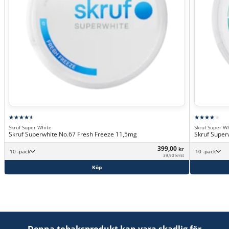
Skruf Super White
Skruf Super W
Skruf Superwhite No.67 Fresh Freeze 11,5mg
Skruf Super
399,00
kr
10 -pack
10 -pack
39,90 kr/st
Köp