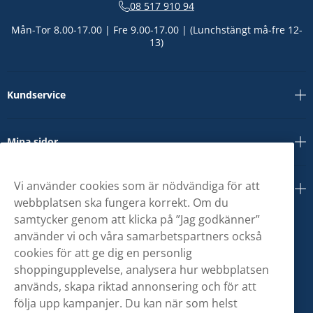
08 517 910 94
Mån-Tor 8.00-17.00 | Fre 9.00-17.00 | (Lunchstängt må-fre 12-
13)
Kundservice
Mina sidor
Vi använder cookies som är nödvändiga för att
Om oss
webbplatsen ska fungera korrekt. Om du
samtycker genom att klicka på ”Jag godkänner”
använder vi och våra samarbetspartners också
cookies för att ge dig en personlig
shoppingupplevelse, analysera hur webbplatsen
används, skapa riktad annonsering och för att
följa upp kampanjer. Du kan när som helst