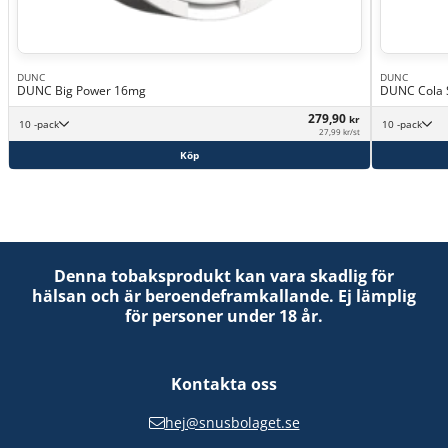
DUNC
DUNC
DUNC Big Power 16mg
DUNC Cola 
279,90
kr
10 -pack
10 -pack
27,99 kr/st
Köp
Denna tobaksprodukt kan vara skadlig för
hälsan och är beroendeframkallande. Ej lämplig
för personer under 18 år.
Kontakta oss
hej@snusbolaget.se