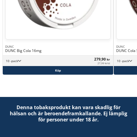
DUNC
DUNC
DUNC Big Cola 16mg
DUNC Cola 
279,90
kr
10 -pack
10 -pack
27,99 kr/st
Köp
Denna tobaksprodukt kan vara skadlig för
hälsan och är beroendeframkallande. Ej lämplig
för personer under 18 år.