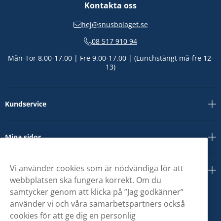
Kontakta oss
hej@snusbolaget.se
08 517 910 94
Mån-Tor 8.00-17.00 | Fre 9.00-17.00 | (Lunchstängt må-fre 12-
13)
Kundservice
Mina sidor
Vi använder cookies som är nödvändiga för att
Om oss
webbplatsen ska fungera korrekt. Om du
samtycker genom att klicka på ”Jag godkänner”
använder vi och våra samarbetspartners också
cookies för att ge dig en personlig