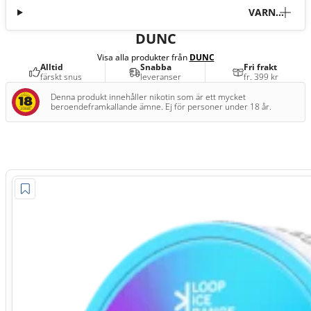
VARNI
NG
DUNC
Visa alla produkter från
DUNC
Alltid
Snabba
Fri frakt
färskt snus
leveranser
fr. 399 kr
Denna produkt innehåller nikotin som är ett mycket
beroendeframkallande ämne. Ej för personer under 18 år.