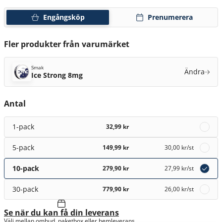
Engångsköp
Prenumerera
Fler produkter från varumärket
Smak
Ändra
Ice Strong 8mg
Antal
1-pack
32,99 kr
5-pack
149,99 kr
30,00 kr
/st
10-pack
279,90 kr
27,99 kr
/st
30-pack
779,90 kr
26,00 kr
/st
Se när du kan få din leverans
Välj mellan ombud, paketbox eller hemleverans