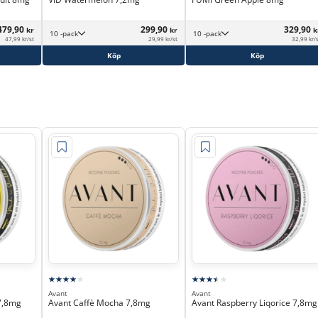
479,90
299,90
329,90
kr
kr
k
10 -pack
10 -pack
47,99 kr/st
29,99 kr/st
32,99 kr/
Köp
Köp
Avant
Avant
7,8mg
Avant Caffè Mocha 7,8mg
Avant Raspberry Liqorice 7,8mg