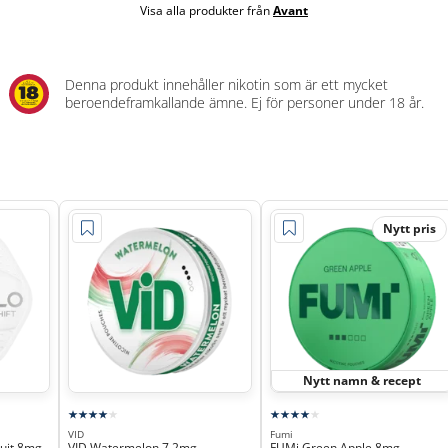
Visa alla produkter från
Avant
Denna produkt innehåller nikotin som är ett mycket
beroendeframkallande ämne. Ej för personer under 18 år.
Nytt pris
Nytt namn & recept
VID
Fumi
ruit 8mg
VID Watermelon 7,2mg
FUMi Green Apple 8mg