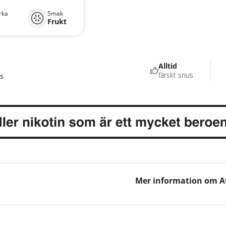
rka
Smak
Frukt
Alltid
färskt snus
s
Mer information om Av
Tea Mixpack