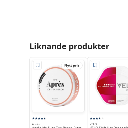
Liknande produkter
Nytt pris
Après
VELO
Après No.5 Ice Tea Peach Extra
VELO Shift Hot Dragonf