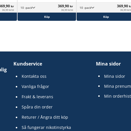
369,90
369,90
369,90
kr
kr
k
10 -pack
10 -pack
36,99 kr/st
36,99 kr/st
36,99 kr/
Köp
Köp
Kundservice
Mina sidor
lig
Kontakta oss
Mina sidor
Mina prenum
Vanliga frågor
Min orderhist
Frakt & leverans
Spåra din order
Returer / Ångra ditt köp
Så fungerar nikotinstyrka