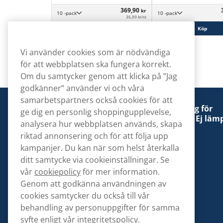
369,90
kr
10 -pack
10 -pack
36,99 kr/st
Köp
Köp
Vi använder cookies som är nödvändiga
för att webbplatsen ska fungera korrekt.
Om du samtycker genom att klicka på ”Jag
godkänner” använder vi och våra
samarbetspartners också cookies för att
Denna tobaksprodukt kan vara skadlig för
ge dig en personlig shoppingupplevelse,
hälsan och är beroendeframkallande. Ej lämp
analysera hur webbplatsen används, skapa
för personer under 18 år.
riktad annonsering och för att följa upp
kampanjer. Du kan när som helst återkalla
ditt samtycke via cookieinställningar. Se
vår
cookiepolicy
för mer information.
Genom att godkänna användningen av
Kontakta oss
cookies samtycker du också till vår
hej@snusbolaget.se
behandling av personuppgifter för samma
syfte enligt vår
integritetspolicy.
08 517 910 94