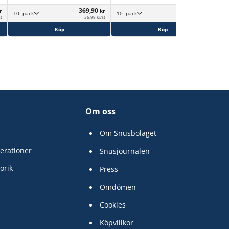
369,90
369,90
r
kr
kr
10 -pack
10 -pack
st
36,99 kr/st
36,99 kr/st
Köp
Köp
Om oss
Om Snusbolaget
erationer
Snusjournalen
orik
Press
Omdömen
Cookies
Köpvillkor