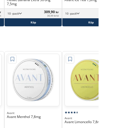
7,5mg
309,90
369,90
r
kr
kr
10 -pack
10 -pack
st
30,99 kr/st
36,99 kr/st
Köp
Köp
Avant
Ava
Avant Menthol 7,8mg
Ava
Avant
13
Avant Limoncello 7,8mg