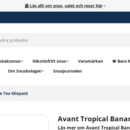
📰 Läs allt om snus, valet och resor här
obakssnus
Nikotinfritt snus
Varumärken
💎 Bara 
Om Snusbolaget
Snusjournalen
e Tea Mixpack‎
Avant Tropical Bana
Läs mer om Avant Tropical Ban