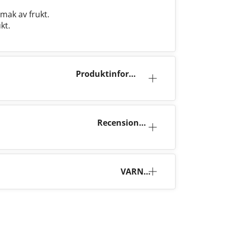
smak av frukt.
kt.
Produktinforma
tion
Recensione
r (0)
VARNI
NG