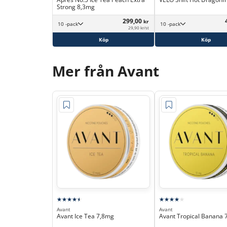
Strong 8,3mg
299,00
kr
10 -pack
10 -pack
29,90 kr/st
Köp
Köp
Mer från Avant
Avant
Avant
Avant Ice Tea 7,8mg
Avant Tropical Banana 