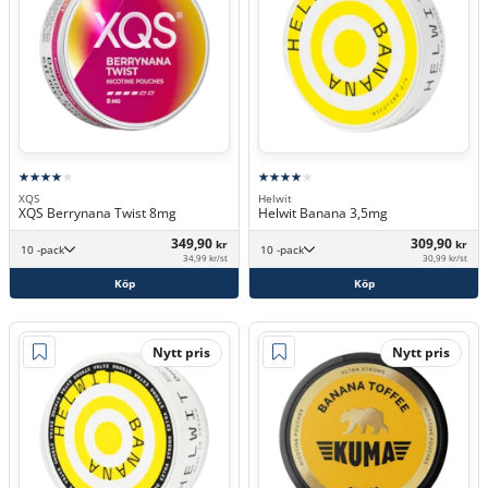
XQS
Helwit
XQS Berrynana Twist 8mg
Helwit Banana 3,5mg
349,90
309,90
kr
kr
10 -pack
10 -pack
34,99 kr/st
30,99 kr/st
Köp
Köp
Nytt pris
Nytt pris