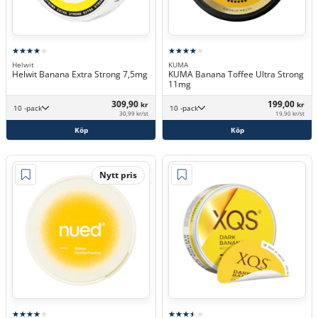
Helwit
KUMA
Helwit Banana Extra Strong 7,5mg
KUMA Banana Toffee Ultra Strong
11mg
309,90
199,00
kr
kr
10 -pack
10 -pack
30,99 kr/st
19,90 kr/st
Köp
Köp
Nytt pris