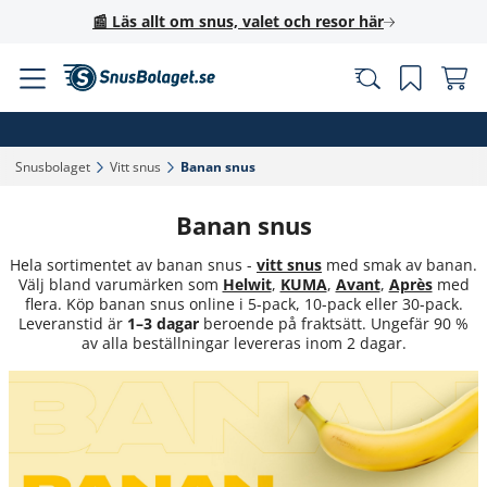
📰 Läs allt om snus, valet och resor här
Snusbolaget‎
Vitt snus‎
Banan snus‎
Banan snus
Hela sortimentet av banan snus -
vitt snus
med smak av banan.
Välj bland varumärken som
Helwit
,
KUMA
,
Avant
,
Après
med
flera. Köp banan snus online i 5-pack, 10-pack eller 30-pack.
Leveranstid är
1–3 dagar
beroende på fraktsätt. Ungefär 90 %
av alla beställningar levereras inom 2 dagar.