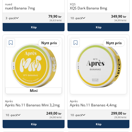
nued
XQS
nued Banana 7mg
XQS Dark Banana 8mg
79,90
349,90
kr
kr
3 -pack
10 -pack
26,63 kr/st
34,99 kr/st
Köp
Köp
Nytt pris
Nytt pris
Mini
Après
Après
Après No.11 Bananas Mini 3,2mg
Après No.11 Bananas 4,4mg
249,00
299,00
kr
kr
10 -pack
10 -pack
24,90 kr/st
29,90 kr/st
Köp
Köp