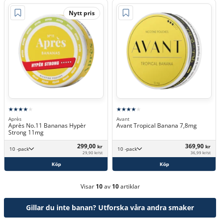
Nytt pris
Après
Avant
Après No.11 Bananas Hypèr
Avant Tropical Banana 7,8mg
Strong 11mg
299,00
369,90
kr
kr
10 -pack
10 -pack
29,90 kr/st
36,99 kr/st
Köp
Köp
Visar
10
av
10
artiklar
Gillar du inte banan? Utforska våra andra smaker