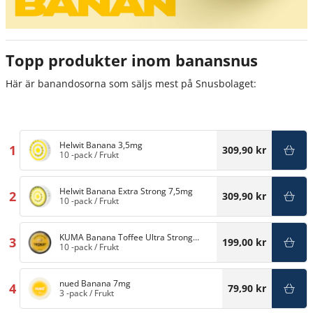
Topp produkter inom banansnus
Här är banandosorna som säljs mest på Snusbolaget:
Helwit Banana 3,5mg
1
309,90 kr
10 -pack
/
Frukt
Helwit Banana Extra Strong 7,5mg
2
309,90 kr
10 -pack
/
Frukt
KUMA Banana Toffee Ultra Strong
3
199,00 kr
11mg
10 -pack
/
Frukt
nued Banana 7mg
4
79,90 kr
3 -pack
/
Frukt