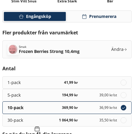
Slim Vitt Snus
Extra Stark
Bär
Engångsköp
Prenumerera
Fler produkter från varumärket
Smak
Ändra
Frozen Berries Strong 10,4mg
Antal
1-pack
41,99 kr
5-pack
194,99 kr
39,00 kr
/st
10-pack
369,90 kr
36,99 kr
/st
30-pack
1 064,90 kr
35,50 kr
/st