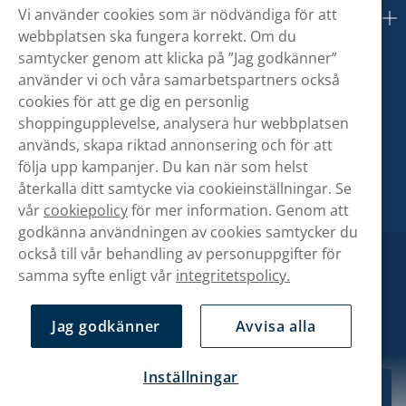
Vi använder cookies som är nödvändiga för att
Om oss
webbplatsen ska fungera korrekt. Om du
samtycker genom att klicka på ”Jag godkänner”
använder vi och våra samarbetspartners också
cookies för att ge dig en personlig
shoppingupplevelse, analysera hur webbplatsen
används, skapa riktad annonsering och för att
följa upp kampanjer. Du kan när som helst
återkalla ditt samtycke via cookieinställningar. Se
vår
cookiepolicy
för mer information. Genom att
godkänna användningen av cookies samtycker du
också till vår behandling av personuppgifter för
samma syfte enligt vår
integritetspolicy.
Jag godkänner
Avvisa alla
Inställningar
369,90 kr
Köp
10-pack