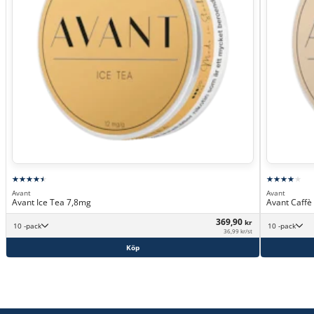
Avant
Avant
Avant Ice Tea 7,8mg
Avant Caff
369,90
kr
10 -pack
10 -pack
36,99 kr/st
Köp