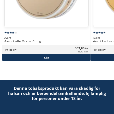
Avant
Avant
Avant Caffè Mocha 7,8mg
Avant Ice Tea
369,90
kr
10 -pack
10 -pack
36,99 kr/st
Köp
Denna tobaksprodukt kan vara skadlig för
hälsan och är beroendeframkallande. Ej lämplig
för personer under 18 år.