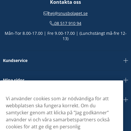
Kontakta oss
hej@snusbolaget.se
08 517 910 94
Mån-Tor 8.00-17.00 | Fre 9.00-17.00 | (Lunchstängt må-fre 12-
13)
Kundservice
Mina sidor
Vi använder cookies som är nödvändiga för att
Om oss
webbplatsen ska fungera korrekt. Om du
samtycker genom att klicka på ”Jag godkänner”
använder vi och våra samarbetspartners också
cookies för att ge dig en personlig