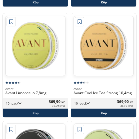
Köp
Köp
Avant
Avant
Avant Limoncello 7,8mg
Avant Cool Ice Tea Strong 10,4mg
369,90
369,90
kr
kr
10 -pack
10 -pack
36,99 kr/st
36,99 kr/st
Köp
Köp