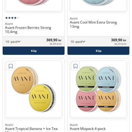
Avant
Avant Cool Mint Extra Strong
Avant
13mg
Avant Frozen Berries Strong
10,4mg
369,90
369,90
kr
kr
10 -pack
10 -pack
36,99 kr/st
36,99 kr/st
Köp
Köp
Avant
Avant
Avant Tropical Banana + Ice Tea
Avant Mixpack 4-pack