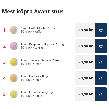
Mest köpta Avant snus
Avant Caffè Mocha 7,8mg
1
369,90 kr
10 -pack
/
Kaffe
Avant Raspberry Liqorice 7,8mg
2
369,90 kr
10 -pack
/
Lakrits
Avant Tropical Banana 7,8mg
3
369,90 kr
10 -pack
/
Frukt
Avant Ice Tea 7,8mg
4
369,90 kr
10 -pack
/
Frukt
Avant Limoncello 7,8mg
5
369,90 kr
10 -pack
/
Citrus