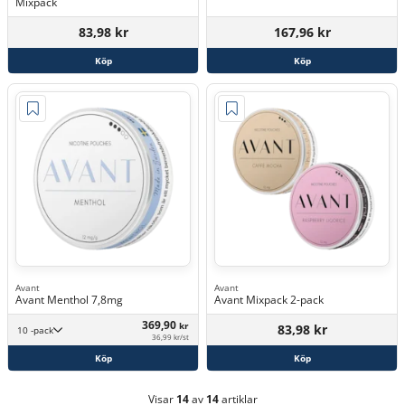
Mixpack
83,98 kr
167,96 kr
Köp
Köp
Avant
Avant
Avant Menthol 7,8mg
Avant Mixpack 2-pack
369,90
kr
83,98 kr
10 -pack
36,99 kr/st
Köp
Köp
Visar
14
av
14
artiklar