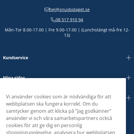
hej@snusbolaget.se
08 517 910 94
Mån-Tor 8.00-17.00 | Fre 9.00-17.00 | (Lunchstängt må-fre 12-
13)
Kundservice
Mina sidor
Vi använder cookies som är nödvändiga för att
Om oss
webbplatsen ska fungera korrekt. Om du
samtycker genom att klicka på ”Jag godkänner”
använder vi och våra samarbetspartners också
cookies för att ge dig en personlig
shoppingupplevelse, analysera hur webbplatsen