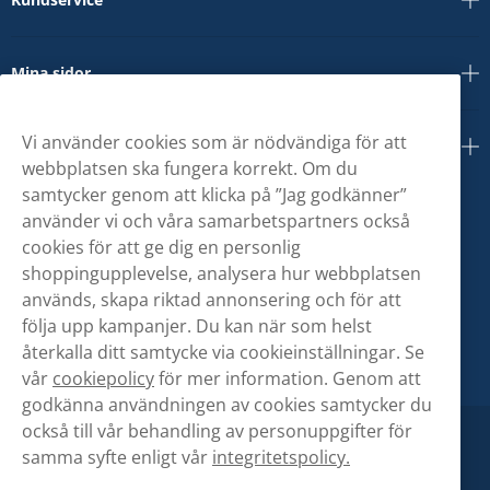
Mina sidor
Vi använder cookies som är nödvändiga för att
Om oss
webbplatsen ska fungera korrekt. Om du
samtycker genom att klicka på ”Jag godkänner”
använder vi och våra samarbetspartners också
cookies för att ge dig en personlig
shoppingupplevelse, analysera hur webbplatsen
används, skapa riktad annonsering och för att
följa upp kampanjer. Du kan när som helst
återkalla ditt samtycke via cookieinställningar. Se
vår
cookiepolicy
för mer information. Genom att
godkänna användningen av cookies samtycker du
också till vår behandling av personuppgifter för
samma syfte enligt vår
integritetspolicy.