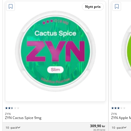
Nytt pris
ZYN
ZYN
ZYN Cactus Spice 9mg
ZYN Apple 
309,90
kr
10 -pack
10 -pack
30,99 kr/st