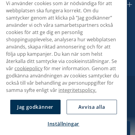
Vi använder cookies som är nödvändiga för att
Om oss
webbplatsen ska fungera korrekt. Om du
samtycker genom att klicka på ”Jag godkänner”
använder vi och våra samarbetspartners också
cookies för att ge dig en personlig
shoppingupplevelse, analysera hur webbplatsen
används, skapa riktad annonsering och för att
följa upp kampanjer. Du kan när som helst
återkalla ditt samtycke via cookieinställningar. Se
vår
cookiepolicy
för mer information. Genom att
godkänna användningen av cookies samtycker du
också till vår behandling av personuppgifter för
samma syfte enligt vår
integritetspolicy.
Jag godkänner
Avvisa alla
Inställningar
279,90 kr
Köp
1-pack