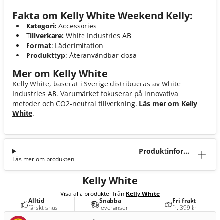
Fakta om Kelly White Weekend Kelly:
Kategori:
Accessories
Tillverkare:
White Industries AB
Format
: Läderimitation
Produkttyp
: Återanvändbar dosa
Mer om Kelly White
Kelly White, baserat i Sverige distribueras av White
Industries AB. Varumärket fokuserar på innovativa
metoder och CO2-neutral tillverkning.
Läs mer om Kelly
White
.
Produktinforma
Läs mer om produkten
tion
Kelly White
Visa alla produkter från
Kelly White
Alltid
Snabba
Fri frakt
färskt snus
leveranser
fr. 399 kr