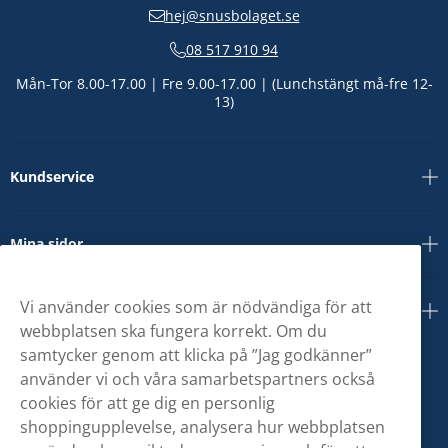
hej@snusbolaget.se
08 517 910 94
Mån-Tor 8.00-17.00 | Fre 9.00-17.00 | (Lunchstängt må-fre 12-
13)
Kundservice
Mina sidor
Vi använder cookies som är nödvändiga för att
Om oss
webbplatsen ska fungera korrekt. Om du
samtycker genom att klicka på ”Jag godkänner”
använder vi och våra samarbetspartners också
cookies för att ge dig en personlig
shoppingupplevelse, analysera hur webbplatsen