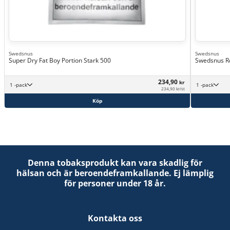
Swedsnus
Swedsnus
Super Dry Fat Boy Portion Stark 500
Swedsnus Re
234,90
kr
1 -pack
1 -pack
234,90 kr/st
Köp
Denna tobaksprodukt kan vara skadlig för
hälsan och är beroendeframkallande. Ej lämplig
för personer under 18 år.
Kontakta oss