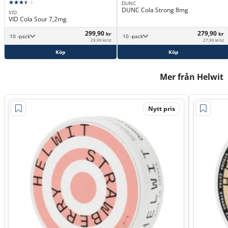
DUNC
DUNC Cola Strong 8mg
VID
VID Cola Sour 7,2mg
299,90
279,90
kr
kr
10 -pack
10 -pack
29,99 kr/st
27,99 kr/st
Köp
Köp
Mer från Helwit
Nytt pris