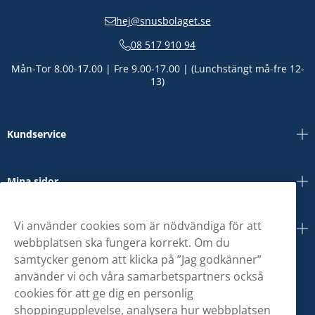
hej@snusbolaget.se
08 517 910 94
Mån-Tor 8.00-17.00 | Fre 9.00-17.00 | (Lunchstängt må-fre 12-
13)
Kundservice
Mina sidor
Vi använder cookies som är nödvändiga för att
Om oss
webbplatsen ska fungera korrekt. Om du
samtycker genom att klicka på ”Jag godkänner”
använder vi och våra samarbetspartners också
cookies för att ge dig en personlig
shoppingupplevelse, analysera hur webbplatsen