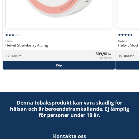
Helwit
Helwit
Helwit Strawberry 4,5mg
Helwit Moch
309,90
kr
10 -pack
10 -pack
30,99 kr/st
Köp
Denna tobaksprodukt kan vara skadlig för
hälsan och är beroendeframkallande. Ej lämplig
för personer under 18 år.
Kontakta oss