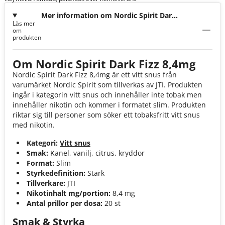
Mer information om Nordic Spirit Dark
Läs mer
Fizz 8,4mg
om
produkten
Om Nordic Spirit Dark Fizz 8,4mg
Nordic Spirit Dark Fizz 8,4mg är ett vitt snus från
varumärket Nordic Spirit som tillverkas av JTI. Produkten
ingår i kategorin vitt snus och innehåller inte tobak men
innehåller nikotin och kommer i formatet slim. Produkten
riktar sig till personer som söker ett tobaksfritt vitt snus
med nikotin.
Kategori:
Vitt snus
Smak:
Kanel, vanilj, citrus, kryddor
Format:
Slim
Styrkedefinition:
Stark
Tillverkare:
JTI
Nikotinhalt mg/portion:
8,4 mg
Antal prillor per dosa:
20 st
Smak & Styrka