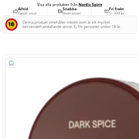
Visa alla produkter från
Nordic Spirit
Alltid
Snabba
Fri frakt
färskt snus
leveranser
fr. 399 kr
Denna produkt innehåller nikotin som är ett mycket
beroendeframkallande ämne. Ej för personer under 18 år.