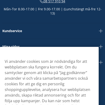
08 517 910 94
Mån-Tor 8.00-17.00 | Fre 9.00-17.00 | (Lunchstängt må-fre 12-
13)
Kundservice
Mina sidor
Vi använder cookies som är nödvändiga för att
Om oss
webbplatsen ska fungera korrekt. Om du
samtycker genom att klicka på ”Jag godkänner”
använder vi och våra samarbetspartners också
cookies för att ge dig en personlig
shoppingupplevelse, analysera hur webbplatsen
används, skapa riktad annonsering och för att
följa upp kampanjer. Du kan när som helst