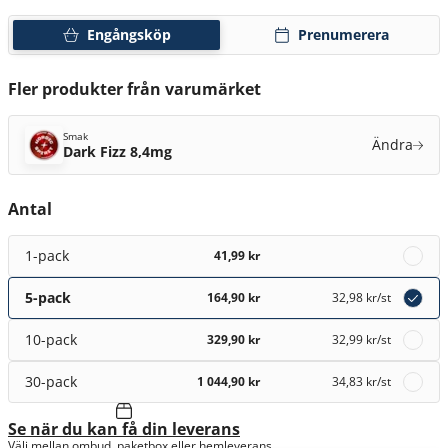
Engångsköp
Prenumerera
Fler produkter från varumärket
Smak
Ändra
Dark Fizz 8,4mg
Antal
1-pack
41,99 kr
5-pack
164,90 kr
32,98 kr
/st
10-pack
329,90 kr
32,99 kr
/st
30-pack
1 044,90 kr
34,83 kr
/st
Se när du kan få din leverans
Välj mellan ombud, paketbox eller hemleverans