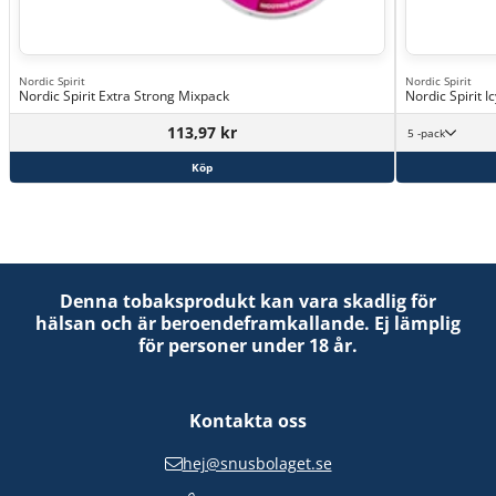
Nordic Spirit
Nordic Spirit
Nordic Spirit Extra Strong Mixpack
Nordic Spirit 
113,97 kr
5 -pack
Köp
Denna tobaksprodukt kan vara skadlig för
hälsan och är beroendeframkallande. Ej lämplig
för personer under 18 år.
Kontakta oss
hej@snusbolaget.se