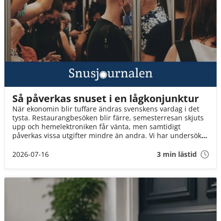
Så påverkas snuset i en lågkonjunktur
När ekonomin blir tuffare ändras svenskens vardag i det
tysta. Restaurangbesöken blir färre, semesterresan skjuts
upp och hemelektroniken får vänta, men samtidigt
påverkas vissa utgifter mindre än andra. Vi har undersökt
hur svenskarna prioriterar i ekonomiskt tuffa tider och hur
snuset står sig i jämförelsen.
2026-07-16
3 min lästid