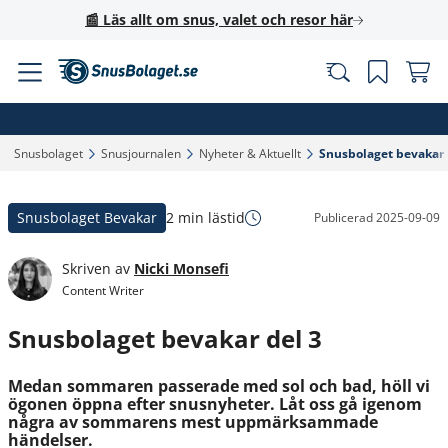
📰 Läs allt om snus, valet och resor här
Snusbolaget‎
Snusjournalen‎
Nyheter & Aktuellt‎
Snusbolaget bevakar d
Snusbolaget Bevakar
2 min lästid
Publicerad
2025-09-09
Skriven av
Nicki Monsefi
Content Writer
Snusbolaget bevakar del 3
Medan sommaren passerade med sol och bad, höll vi
ögonen öppna efter snusnyheter. Låt oss gå igenom
några av sommarens mest uppmärksammade
händelser.