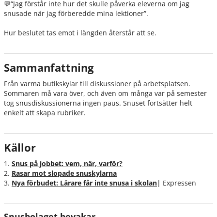
💬
“Jag förstår inte hur det skulle påverka eleverna om jag
snusade när jag förberedde mina lektioner”
.
Hur beslutet tas emot i längden återstår att se.
Sammanfattning
Från varma butikskylar till diskussioner på arbetsplatsen.
Sommaren må vara över, och även om många var på semester
tog snusdiskussionerna ingen paus. Snuset fortsätter helt
enkelt att skapa rubriker.
Källor
1.
Snus på jobbet: vem, när, varför?
2.
Rasar mot slopade snuskylarna
3.
Nya förbudet: Lärare får inte snusa i skolan
| Expressen
Snusbolaget bevakar