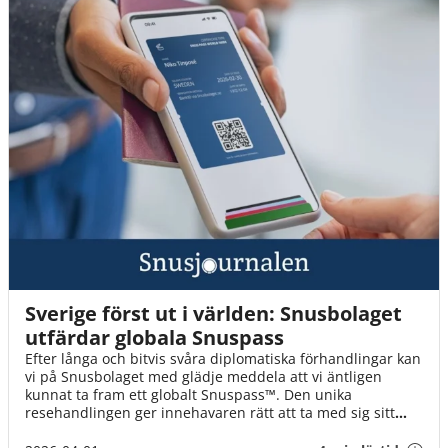
Sverige först ut i världen: Snusbolaget
utfärdar globala Snuspass
Efter långa och bitvis svåra diplomatiska förhandlingar kan
vi på Snusbolaget med glädje meddela att vi äntligen
kunnat ta fram ett globalt Snuspass™. Den unika
resehandlingen ger innehavaren rätt att ta med sig sitt
snus till alla världens länder. Snuspasset™ gäller från och