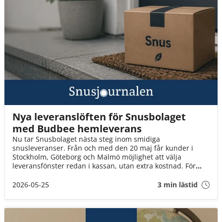
Nya leveranslöften för Snusbolaget
med Budbee hemleverans
Nu tar Snusbolaget nästa steg inom smidiga
snusleveranser. Från och med den 20 maj får kunder i
Stockholm, Göteborg och Malmö möjlighet att välja
leveransfönster redan i kassan, utan extra kostnad. För
många innebär det ett enklare sätt att planera vardagen
och slippa vänta hemma hela kvällen på sitt paket.
2026-05-25
3 min lästid