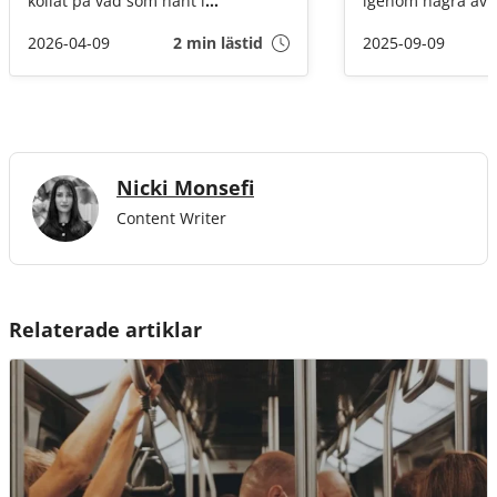
kollat på vad som hänt i
igenom några av
snusvärlden på sistone.
uppmärksammade
2026-04-09
2 min lästid
2025-09-09
Nicki Monsefi
Content Writer
Relaterade artiklar