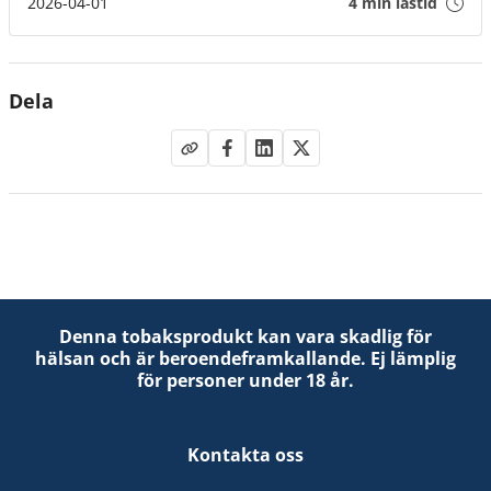
med idag den 1 april klockan 08.00.
2026-04-01
4 min lästid
Dela
Denna tobaksprodukt kan vara skadlig för
hälsan och är beroendeframkallande. Ej lämplig
för personer under 18 år.
Kontakta oss