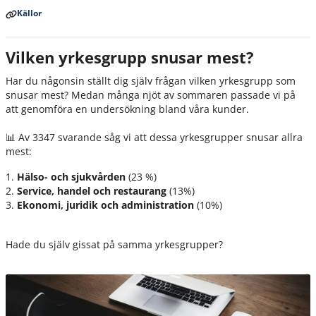
Källor
Vilken yrkesgrupp snusar mest?
Har du någonsin ställt dig själv frågan vilken yrkesgrupp som
snusar mest? Medan många njöt av sommaren passade vi på
att genomföra en undersökning bland våra kunder.
📊 Av 3347 svarande såg vi att dessa yrkesgrupper snusar allra
mest:
1.
Hälso- och sjukvården
(23 %)
2.
Service, handel och restaurang
(13%)
3.
Ekonomi, juridik och administration
(10%)
Hade du själv gissat på samma yrkesgrupper?