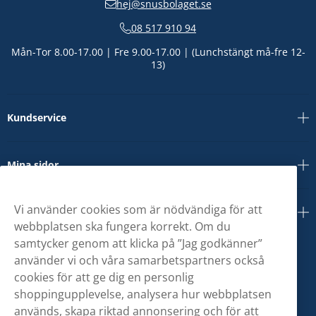
hej@snusbolaget.se
08 517 910 94
Mån-Tor 8.00-17.00 | Fre 9.00-17.00 | (Lunchstängt må-fre 12-
13)
Kundservice
Mina sidor
Vi använder cookies som är nödvändiga för att
Om oss
webbplatsen ska fungera korrekt. Om du
samtycker genom att klicka på ”Jag godkänner”
använder vi och våra samarbetspartners också
cookies för att ge dig en personlig
shoppingupplevelse, analysera hur webbplatsen
används, skapa riktad annonsering och för att