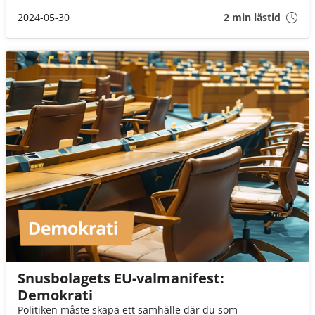
ser det ut i övriga Europa, och hur skulle det se ut om lika
många snusade som i Sverige?
2024-05-30
2 min lästid
Snusbolagets EU-valmanifest:
Demokrati
Politiken måste skapa ett samhälle där du som