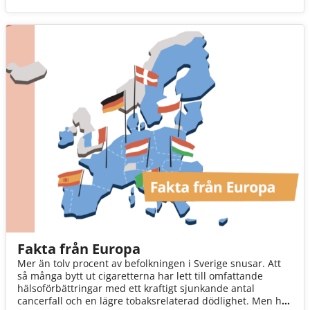
det svenska snuset i EU. Se båda debatterna nedan:
Fakta från Europa
Mer än tolv procent av befolkningen i Sverige snusar. Att
så många bytt ut cigaretterna har lett till omfattande
hälsoförbättringar med ett kraftigt sjunkande antal
cancerfall och en lägre tobaksrelaterad dödlighet. Men hur