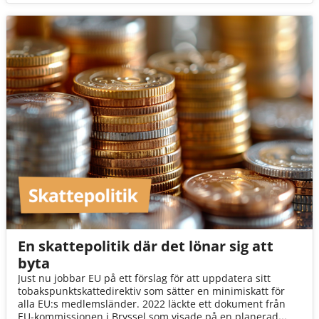
utfrågningen i EU-parlamentet nyligen en besvikelse.
En skattepolitik där det lönar sig att
byta
Just nu jobbar EU på ett förslag för att uppdatera sitt
tobakspunktskattedirektiv som sätter en minimiskatt för
alla EU:s medlemsländer. 2022 läckte ett dokument från
EU-kommissionen i Bryssel som visade på en planerad