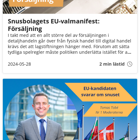
Snusbolagets EU-valmanifest:
Försäljning
I takt med att en allt större del av försäljningen i
detaljhandeln går över från fysisk handel till digital handel
krävs det att lagstiftningen hänger med. Förutom att sätta
tydliga spelregler måste politiken underlätta istället för att
hindra den digitala marknadens utveckling. Samma
förutsättningar för försäljning av säkrare nikotinprodukter
2024-05-28
2 min lästid
måste gälla online som i fysisk butik.