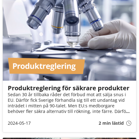
Produktreglering för säkrare produkter
Sedan 30 år tillbaka råder det förbud mot att sälja snus i
EU. Därför fick Sverige förhandla sig till ett undantag vid
inträdet i mitten på 90-talet. Men EU:s medborgare
behöver fler säkra alternativ till rökning, inte färre. Därför
bör EU:s snusförbud upphävas så att fler länder kan följa
Sveriges framgångsrika väg.
2024-05-17
2 min lästid