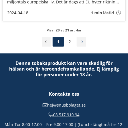
miljontals europeiska liv. Det är dags att EU byter riktning
och omfamnar de skandinaviska erfarenheterna.
2024-04-18
1 min lästid
Visar
20
av
21
artiklar
1
2
Denna tobaksprodukt kan vara skadlig för
hälsan och är beroendeframkallande. Ej lämplig
för personer under 18 år.
Kontakta oss
hej@snusbolaget.se
08 517 910 94
Mån-Tor 8.00-17.00 | Fre 9.00-17.00 | (Lunchstängt må-fre 12-