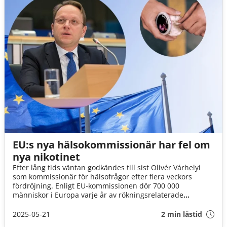
EU:s nya hälsokommissionär har fel om
nya nikotinet
Efter lång tids väntan godkändes till sist Olivér Várhelyi
som kommissionär för hälsofrågor efter flera veckors
fördröjning. Enligt EU-kommissionen dör 700 000
människor i Europa varje år av rökningsrelaterade
sjukdomar. Med denna hissnande siffra är det ett tungt
ansvar som vilar på den nya kommissionärens axlar att
2025-05-21
2 min lästid
tackla rökningens skadeverkningar. Därför blev