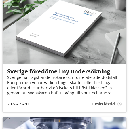
Sverige föredöme i ny undersökning
Sverige har lägst andel rökare och rökrelaterade dödsfall i
Europa men vi har varken högst skatter eller flest lagar
eller förbud. Hur har vi då lyckats bli bäst i klassen? Jo,
genom att svenskarna haft tillgång till snus och andra
mycket mindre skadliga nikotinalternativ. Lyssna på fler
intressanta snusfakta här.
2024-05-20
1 min lästid