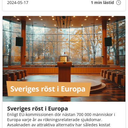
konsumenten möjlighet att själv ta ansvar för sitt val. För
2024-05-17
1 min lästid
minskar vi rökningen minskar vi de tobaksrelaterade
dödsfallen.
Sveriges röst i Europa
Enligt EU-kommissionen dör nästan 700 000 människor i
Europa varje år av rökningsrelaterade sjukdomar.
Avsaknaden av attraktiva alternativ har således kostat