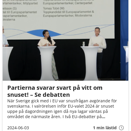
Partierna svarar svart på vitt om
snuset! – Se debatten
När Sverige gick med i EU var snusfrågan avgörande för
svenskarna. I valrörelsen inför EU-valet 2024 är snuset
uppe på dagordningen igen då nya lagar väntas på
området de närmaste åren. I två EU-debatter på
Järvaveckan fick kandidaterna från MP, S, M, C, L, V och KD
redogöra svart på vitt hur de ställer sig till att kämpa för
2024-06-03
1 min lästid