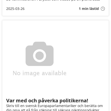
skattechock med en höjning på över 700 procent på
tobaksfria nikotinportioner.
2025-03-26
1 min lästid
Var med och påverka politikerna!
Skriv till en svensk Europaparlamentariker och berätta om
din resa att gå från rökning till säkrare nikotinprodukter.