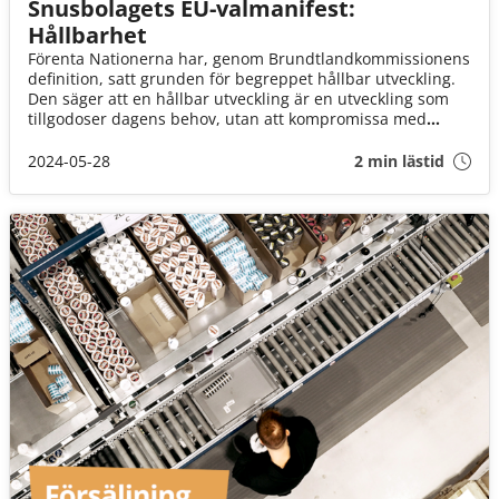
Snusbolagets EU-valmanifest:
Hållbarhet
Förenta Nationerna har, genom Brundtlandkommissionens
definition, satt grunden för begreppet hållbar utveckling.
Den säger att en hållbar utveckling är en utveckling som
tillgodoser dagens behov, utan att kompromissa med
framtida generationers förmåga att tillgodose deras behov.
För att uppnå detta måste alla branscher ställa om och på
2024-05-28
2 min lästid
allvar jobba mot att minska sina klimatutsläpp.