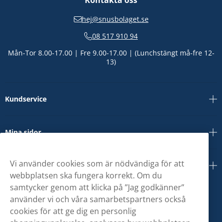
Kontakta oss
hej@snusbolaget.se
08 517 910 94
Mån-Tor 8.00-17.00 | Fre 9.00-17.00 | (Lunchstängt må-fre 12-
13)
Kundservice
Mina sidor
Vi använder cookies som är nödvändiga för att
Om oss
webbplatsen ska fungera korrekt. Om du
samtycker genom att klicka på ”Jag godkänner”
använder vi och våra samarbetspartners också
cookies för att ge dig en personlig