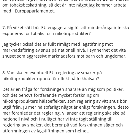
om tobaksbeskattning, så det är inte något jag kommer arbeta
med i Europaparlamentet.
7. På vilket sätt bör EU engagera sig för att minderåriga inte ska
exponeras för tobaks- och nikotinprodukter?
Jag tycker också det är fullt rimligt med lagstiftning mot
marknadsföring av snus på nationell nivå, i synnerhet det vita
snuset som aggressivt marknadsförs mot barn och ungdomar.
8.
Vad ska en eventuell EU-reglering av smaker på
nikotinprodukter uppnå för effekt på folkhälsan?
Det är en fråga för forskningen snarare än mig som politiker,
och det behövs fortfarande mycket forskning om
nikotinprodukters hälsoeffekter, som reglering av vitt snus bör
utgå från. Ju mer hälsofarligt något är enligt forskningen, desto
mer föranleder det reglering. Vi anser att reglering ska ske på
nationell nivå och i nuläget har vi inte tagit ställning till
reglering av smaker, det beror på vad forskningen säger och
utformningen av lagstiftningen som helhet.