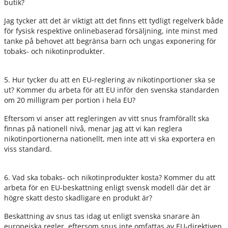
butik?
Jag tycker att det är viktigt att det finns ett tydligt regelverk både
för fysisk respektive onlinebaserad försäljning, inte minst med
tanke på behovet att begränsa barn och ungas exponering för
tobaks- och nikotinprodukter.
5. Hur tycker du att en EU-reglering av nikotinportioner ska se
ut? Kommer du arbeta för att EU inför den svenska standarden
om 20 milligram per portion i hela EU?
Eftersom vi anser att regleringen av vitt snus framförallt ska
finnas på nationell nivå, menar jag att vi kan reglera
nikotinportionerna nationellt, men inte att vi ska exportera en
viss standard.
6. Vad ska tobaks- och nikotinprodukter kosta? Kommer du att
arbeta för en EU-beskattning enligt svensk modell där det är
högre skatt desto skadligare en produkt är?
Beskattning av snus tas idag ut enligt svenska snarare än
europeiska regler, eftersom snus inte omfattas av EU-direktiven