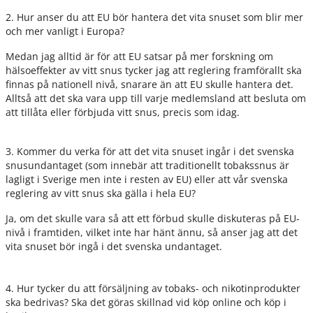
2. Hur anser du att EU bör hantera det vita snuset som blir mer
och mer vanligt i Europa?
Medan jag alltid är för att EU satsar på mer forskning om
hälsoeffekter av vitt snus tycker jag att reglering framförallt ska
finnas på nationell nivå, snarare än att EU skulle hantera det.
Alltså att det ska vara upp till varje medlemsland att besluta om
att tillåta eller förbjuda vitt snus, precis som idag.
3. Kommer du verka för att det vita snuset ingår i det svenska
snusundantaget (som innebär att traditionellt tobakssnus är
lagligt i Sverige men inte i resten av EU) eller att vår svenska
reglering av vitt snus ska gälla i hela EU?
Ja, om det skulle vara så att ett förbud skulle diskuteras på EU-
nivå i framtiden, vilket inte har hänt ännu, så anser jag att det
vita snuset bör ingå i det svenska undantaget.
4. Hur tycker du att försäljning av tobaks- och nikotinprodukter
ska bedrivas? Ska det göras skillnad vid köp online och köp i