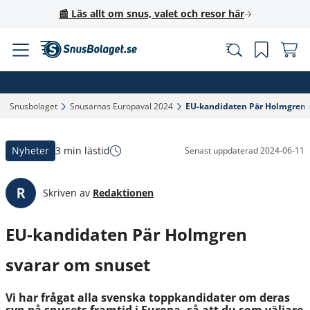
📰 Läs allt om snus, valet och resor här
Snusbolaget‎
Snusarnas Europaval 2024‎
EU-kandidaten Pär Holmgren s
Nyheter
3 min lästid
Senast uppdaterad
2024-06-11
Skriven av
Redaktionen
EU-kandidaten Pär Holmgren
svarar om snuset
Vi har frågat alla svenska toppkandidater om deras