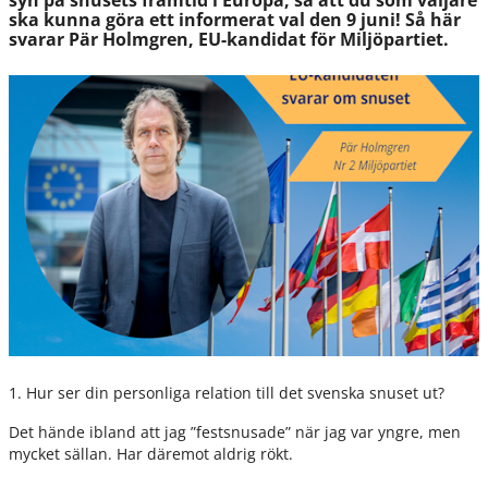
syn på snusets framtid i Europa, så att du som väljare
ska kunna göra ett informerat val den 9 juni! Så här
svarar Pär Holmgren, EU-kandidat för Miljöpartiet.
1. Hur ser din personliga relation till det svenska snuset ut?
Det hände ibland att jag ”festsnusade” när jag var yngre, men
mycket sällan. Har däremot aldrig rökt.