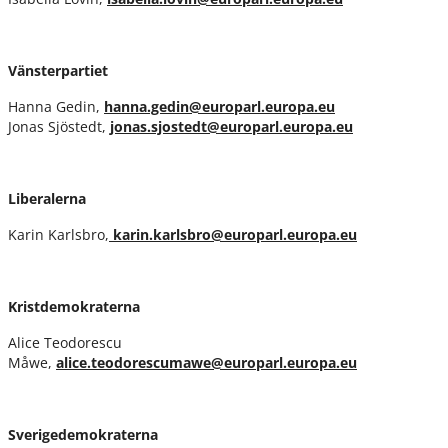
Vänsterpartiet
Hanna Gedin,
hanna.gedin@europarl.europa.eu
Jonas Sjöstedt,
jonas.sjostedt@europarl.europa.eu
Liberalerna
Karin Karlsbro,
karin.karlsbro@europarl.europa.eu
Kristdemokraterna
Alice Teodorescu
Måwe,
alice.teodorescumawe@europarl.europa.eu
Sverigedemokraterna