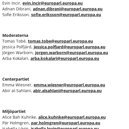
Evin Incir,
evin.incir@europarl.europa.eu
Adnan Dibrani,
adnan.dibrani@europarl.europa.eu
Sofie Eriksson,
sofie.eriksson@europarl.europa.eu
Moderaterna
Tomas Tobé,
tomas.tobe@europarl.europa.eu
Jessica Polfjärd,
jessica.polfjard@europarl.europa.eu
Jörgen Warborn,
jorgen.warborn@europarl.europa.eu
Arba Kokalari,
arba.kokalari@europarl.europa.eu
Centerpartiet
Emma Wiesner,
emma.wiesner@europarl.europa.eu
Abir al-Sahlani,
abir.alsahlani@europarl.europa.eu
Miljöpartiet
Alice Bah Kuhnke,
alice.kuhnke@europarl.europa.eu
Pär Holmgren,
par.holmgren@europarl.europa.eu
Isabella Lövin,
isabella.lovin@europarl.europa.eu