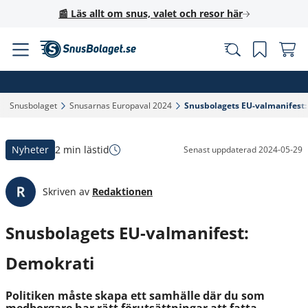
📰 Läs allt om snus, valet och resor här
Snusbolaget‎
Snusarnas Europaval 2024‎
Snusbolagets EU-valmanifest:
Nyheter
2 min lästid
Senast uppdaterad
2024-05-29
Skriven av
Redaktionen
Snusbolagets EU-valmanifest:
Demokrati
Politiken måste skapa ett samhälle där du som