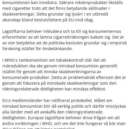
konsumtionen kan innebära. Säkrare nikotinprodukter likställs
med cigaretter trots att det finns betydande skillnader i
skadeverkningar. Detta grundar sig tyvärr i en utbredd
okunskap bland beslutsfattare på EU-nivå idag.
Lagstiftarna behöver inkludera och ta till sig konsumenternas
erfarenheter av att lämna cigarrettrökningen bakom sig. Det är
av stor betydelse att de politiska besluten grundar sig i empirisk
forskning istället för önsketänkande.
I WHO:s ramkonvention om tobakskontroll står det att
riskreduktion ska ske genom minskad konsumtion generellt
istället för genom att minska skadeverkningarna av
konsumerade produkter. Detta är problematiskt eftersom det är
genom att fokusera på minskade skadeverkningar som den
rökningsrelaterade dödligheten kan minskas effektivt.
EU:s medlemsländer har ratificerat protokollet. Målet om
minskad konsumtion blir då verklig politik och därför misslyckas
alla länder med att avskaffa den rökningsrelaterade
dödligheten. Europas lagstiftare behöver driva frågan om att
ändra inriktningen i WHO, och om det inte fungerar så bör man