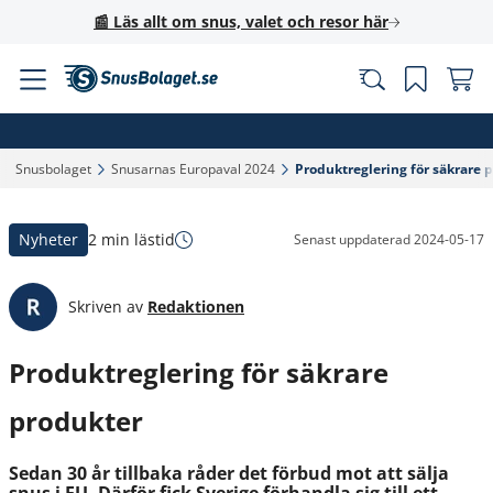
📰 Läs allt om snus, valet och resor här
Snusbolaget‎
Snusarnas Europaval 2024‎
Produktreglering för säkrare p
Nyheter
2 min lästid
Senast uppdaterad
2024-05-17
Skriven av
Redaktionen
Produktreglering för säkrare
produkter
Sedan 30 år tillbaka råder det förbud mot att sälja