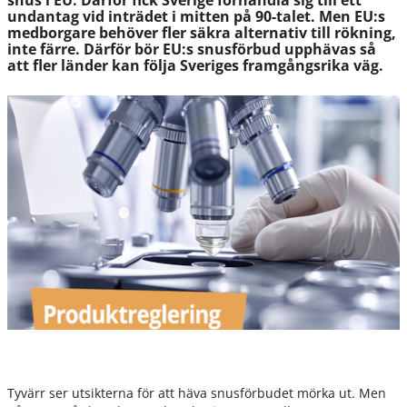
snus i EU. Därför fick Sverige förhandla sig till ett
undantag vid inträdet i mitten på 90-talet. Men EU:s
medborgare behöver fler säkra alternativ till rökning,
inte färre. Därför bör EU:s snusförbud upphävas så
att fler länder kan följa Sveriges framgångsrika väg.
Tyvärr ser utsikterna för att häva snusförbudet mörka ut. Men