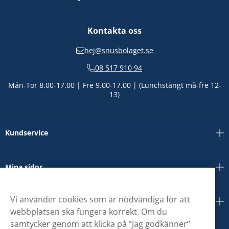
Kontakta oss
hej@snusbolaget.se
08 517 910 94
Mån-Tor 8.00-17.00 | Fre 9.00-17.00 | (Lunchstängt må-fre 12-
13)
Kundservice
Mina sidor
Vi använder cookies som är nödvändiga för att
Om oss
webbplatsen ska fungera korrekt. Om du
samtycker genom att klicka på ”Jag godkänner”