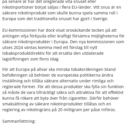
på senare år har det oreglerade vita snuset eller
nikotinportioner börjat säljas i flera EU-länder. Vitt snus är en
säkrare nikotinprodukt som skulle kunna spela samma roll i
Europa som det traditionella snuset har gjort i Sverige.
EU-kommissionen har dock visat oroväckande tecken på att
antingen vilja förbjuda eller kraftigt försämra möjligheterna för
säkrare nikotinprodukter i Europa. Den nya kommissionen som
utses 2024 väntas komma med ett förslag till nytt
tobaksproduktdirektiv för att ersätta den utdaterade
lagstiftningen som finns idag.
För att Europa på allvar ska minska tobaksrökningen bland
befolkningen så behöver de europeiska politikerna ändra
inställning och tillåta säkrare alternativ under rimliga och
reglerade former. För att dessa produkter ska fylla sin funktion
så måste de vara tillräckligt säkra och attraktiva för att effektivt
kunna få rökare att byta över från cigaretter. Därför behöver
smaksättning av säkrare nikotinprodukter tillåtas och en
reglering av nikotingräns på 20 milligram per påse införas.
Sammanfattning: