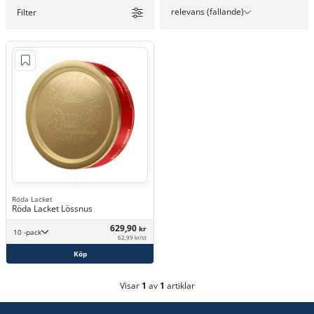
relevans (fallande)
Filter
Röda Lacket
Röda Lacket Lössnus
629,90
kr
10 -pack
62,99 kr/st
Köp
Visar
1
av
1
artiklar