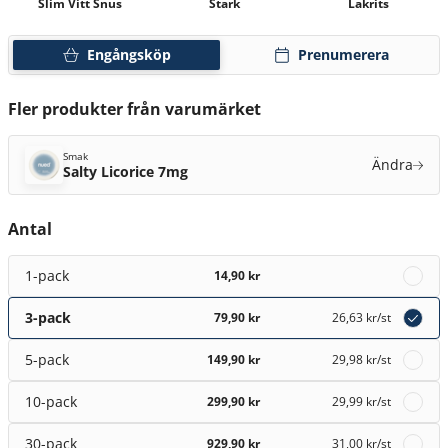
Slim Vitt Snus
Stark
Lakrits
Engångsköp
Prenumerera
Fler produkter från varumärket
Smak
Ändra
Salty Licorice 7mg
Antal
1-pack
14,90 kr
3-pack
79,90 kr
26,63 kr
/st
5-pack
149,90 kr
29,98 kr
/st
10-pack
299,90 kr
29,99 kr
/st
30-pack
929,90 kr
31,00 kr
/st