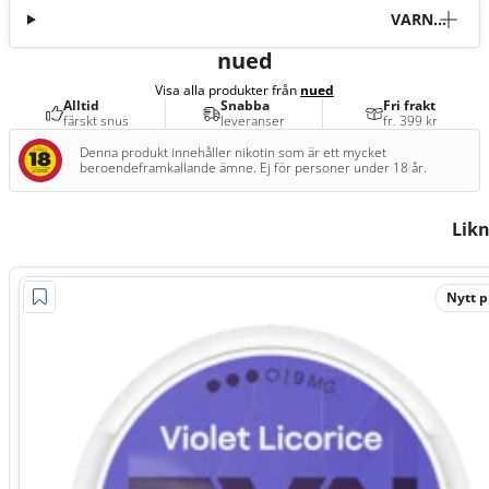
VARNI
NG
nued
Visa alla produkter från
nued
Alltid
Snabba
Fri frakt
färskt snus
leveranser
fr. 399 kr
Denna produkt innehåller nikotin som är ett mycket
beroendeframkallande ämne. Ej för personer under 18 år.
Lik
Nytt p