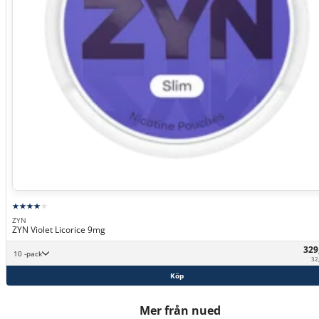
ZYN
ZYN Violet Licorice 9mg
329
10 -pack
32,
Köp
Mer från nued