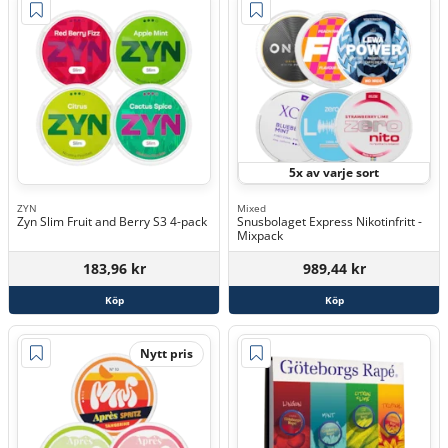
5x av varje sort
ZYN
Mixed
Zyn Slim Fruit and Berry S3 4-pack
Snusbolaget Express Nikotinfritt -
Mixpack
183,96 kr
989,44 kr
Köp
Köp
Nytt pris