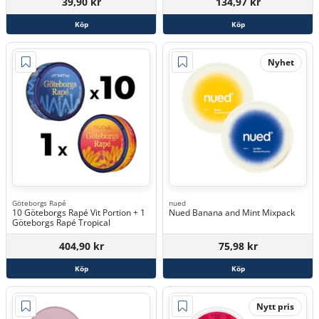
39,90 kr
134,97 kr
Köp
Köp
Nyhet
Göteborgs Rapé
nued
10 Göteborgs Rapé Vit Portion + 1
Nued Banana and Mint Mixpack
Göteborgs Rapé Tropical
404,90 kr
75,98 kr
Köp
Köp
Nytt pris