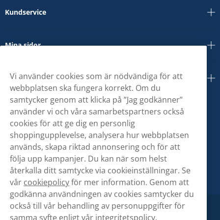
Kundservice
Mina sidor
Vi använder cookies som är nödvändiga för att
Om oss
webbplatsen ska fungera korrekt. Om du
samtycker genom att klicka på ”Jag godkänner”
använder vi och våra samarbetspartners också
cookies för att ge dig en personlig
shoppingupplevelse, analysera hur webbplatsen
används, skapa riktad annonsering och för att
följa upp kampanjer. Du kan när som helst
återkalla ditt samtycke via cookieinställningar. Se
vår
cookiepolicy
för mer information. Genom att
godkänna användningen av cookies samtycker du
också till vår behandling av personuppgifter för
samma syfte enligt vår
integritetspolicy.