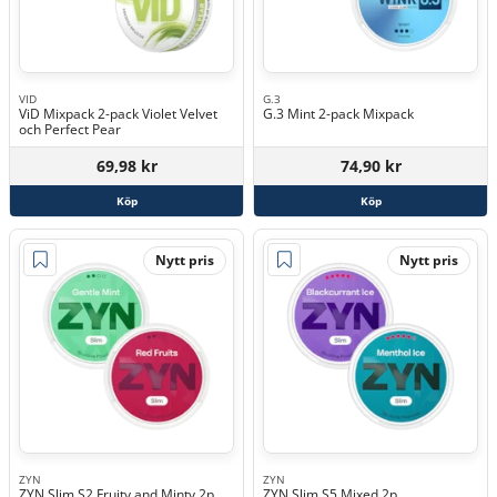
VID
G.3
ViD Mixpack 2-pack Violet Velvet
G.3 Mint 2-pack Mixpack
och Perfect Pear
69,98 kr
74,90 kr
Köp
Köp
Nytt pris
Nytt pris
ZYN
ZYN
ZYN Slim S2 Fruity and Minty 2p
ZYN Slim S5 Mixed 2p