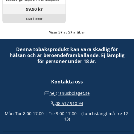
99,90 kr
Slut i lager
Visar
57
av
57
artiklar
Denna tobaksprodukt kan vara skadlig för
hälsan och är beroendeframkallande. Ej lämplig
för personer under 18 år.
Kontakta oss
hej@snusbolaget.se
08 517 910 94
Mån-Tor 8.00-17.00 | Fre 9.00-17.00 | (Lunchstängt må-fre 12-
13)