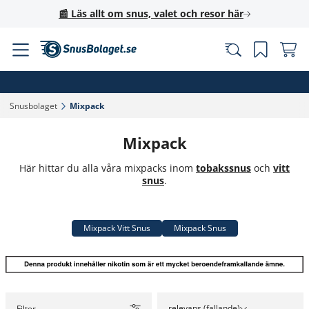
📰 Läs allt om snus, valet och resor här
Snusbolaget‎
Mixpack‎
Mixpack
Här hittar du alla våra mixpacks inom
tobakssnus
och
vitt
snus
.
Mixpack Vitt Snus
Mixpack Snus
relevans (fallande)
Filter