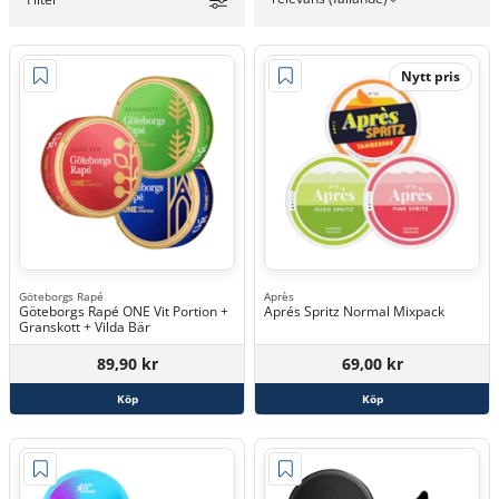
Nytt pris
Göteborgs Rapé
Après
Göteborgs Rapé ONE Vit Portion +
Aprés Spritz Normal Mixpack
Granskott + Vilda Bär
89,90 kr
69,00 kr
Köp
Köp