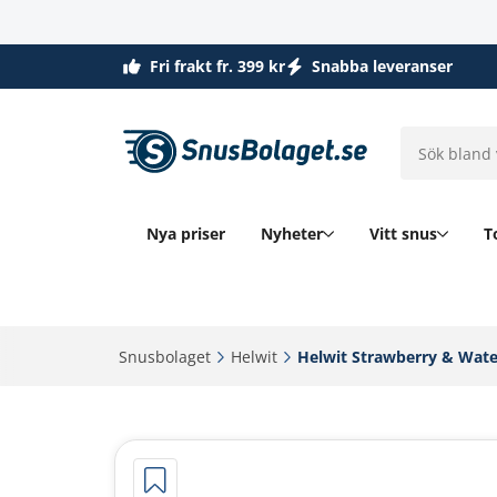
Fri frakt fr. 399 kr
Snabba leveranser
Nya priser
Nyheter
Vitt snus
T
Snusbolaget‎
Helwit‎
Helwit Strawberry & Wat