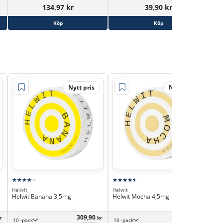
134,97 kr
39,90 kr
Köp
Köp
Nytt pris
Nytt pris
Helwit
Helwit
Hel
Helwit Banana 3,5mg
Helwit Mocha 4,5mg
Hel
309,90
306,90
r
kr
kr
10 -pack
10 -pack