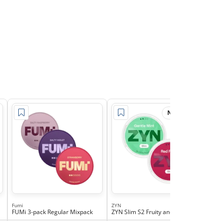
Nytt pris
Fumi
ZYN
FUMi 3-pack Regular Mixpack
ZYN Slim S2 Fruity and Minty 2p