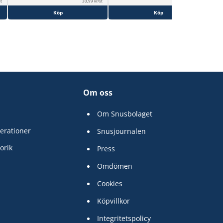
st
30,99 kr/st
30,69 kr/st
Köp
Köp
Om oss
Om Snusbolaget
erationer
Snusjournalen
orik
Press
Omdömen
Cookies
Köpvillkor
Integritetspolicy