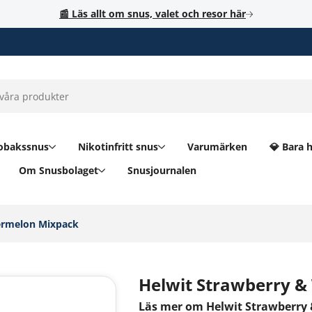
📰 Läs allt om snus, valet och resor här
obakssnus
Nikotinfritt snus
Varumärken
💎 Bara 
Om Snusbolaget
Snusjournalen
ermelon Mixpack‎
Helwit Strawberry 
Läs mer om Helwit Strawberry