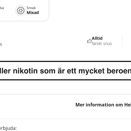
rka
Smak
Mixad
Alltid
färskt snus
s
Mer information om Hel
Watermelon Mixpack
erbjuda: