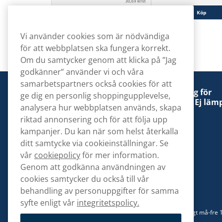
30,69 kr/st
Köp
Köp
Vi använder cookies som är nödvändiga
för att webbplatsen ska fungera korrekt.
Om du samtycker genom att klicka på ”Jag
godkänner” använder vi och våra
samarbetspartners också cookies för att
Denna tobaksprodukt kan vara skadlig för
ge dig en personlig shoppingupplevelse,
hälsan och är beroendeframkallande. Ej lämp
analysera hur webbplatsen används, skapa
för personer under 18 år.
riktad annonsering och för att följa upp
kampanjer. Du kan när som helst återkalla
ditt samtycke via cookieinställningar. Se
vår
cookiepolicy
för mer information.
Genom att godkänna användningen av
Kontakta oss
cookies samtycker du också till vår
hej@snusbolaget.se
behandling av personuppgifter för samma
syfte enligt vår
integritetspolicy.
08 517 910 94
Mån-Tor 8.00-17.00 | Fre 9.00-17.00 | (Lunchstängt må-fre 
13)