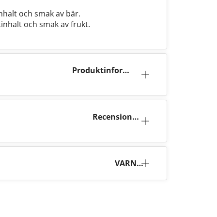
inhalt och smak av bär.
tinhalt och smak av frukt.
Produktinforma
tion
Recensione
r (0)
VARNI
NG