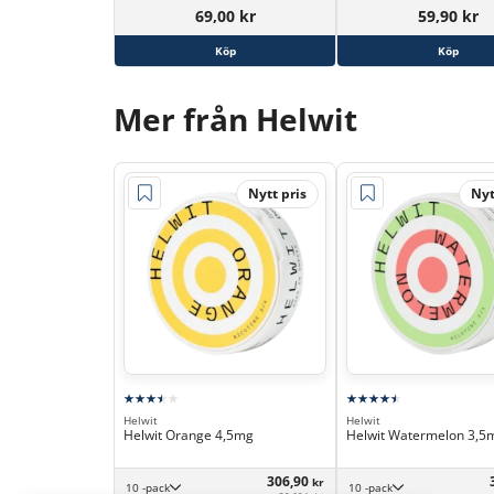
69,00 kr
59,90 kr
Köp
Köp
Mer från Helwit
Nytt pris
Nyt
Helwit
Helwit
Helwit Orange 4,5mg
Helwit Watermelon 3,5
306,90
kr
10 -pack
10 -pack