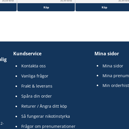
30,69 kr/st
30,99 kr/st
30,99 kr/
Köp
Köp
Kundservice
Mina sidor
lig
Kontakta oss
Mina sidor
Mina prenum
Vanliga frågor
Min orderhist
Frakt & leverans
Spåra din order
Returer / Ångra ditt köp
Så fungerar nikotinstyrka
12-
Frågor om prenumerationer