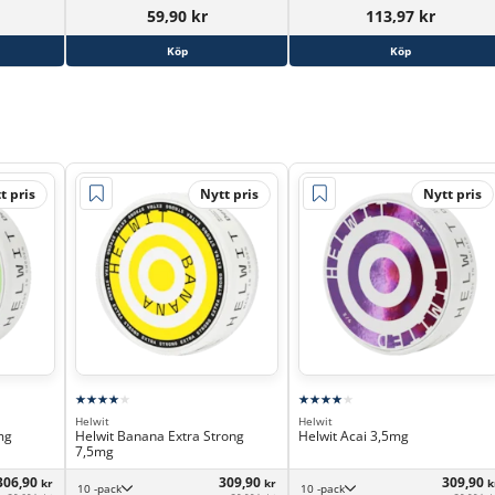
59,90 kr
113,97 kr
Köp
Köp
t pris
Nytt pris
Nytt pris
Helwit
Helwit
mg
Helwit Banana Extra Strong
Helwit Acai 3,5mg
7,5mg
306,90
309,90
309,90
kr
kr
k
10 -pack
10 -pack