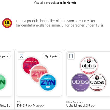
Visa alla produkter från
Helwit
Denna produkt innehåller nikotin som är ett mycket
beroendeframkallande ämne. Ej för personer under 18 år.
t pris
Nytt pris
ZYN
Übbs Pouches
Minty 3p
ZYN 3-Pack Mixpack
Übbs Mixpack 3-Pack