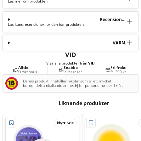
Läs mer om produkten
tion
Recensioner
Läs kundrecensioner för den här produkten
(0)
VARNI
NG
VID
Visa alla produkter från
VID
Alltid
Snabba
Fri frakt
färskt snus
leveranser
fr. 399 kr
Denna produkt innehåller nikotin som är ett mycket
beroendeframkallande ämne. Ej för personer under 18 år.
Liknande produkter
Nytt pris