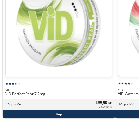
VID
VID
VID Perfect Pear 7,2mg
VID Waterm
299,90
kr
10 -pack
10 -pack
29,99 kr/st
Köp