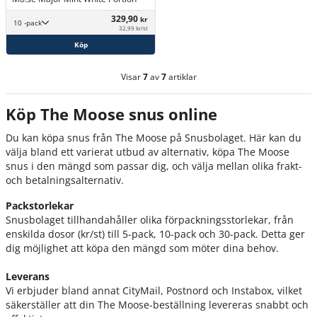
329,90
kr
10 -pack
32,99 kr/st
Köp
Visar
7
av
7
artiklar
Köp The Moose snus online
Du kan köpa snus från The Moose på Snusbolaget. Här kan du
välja bland ett varierat utbud av alternativ, köpa The Moose
snus i den mängd som passar dig, och välja mellan olika frakt-
och betalningsalternativ.
Packstorlekar
Snusbolaget tillhandahåller olika förpackningsstorlekar, från
enskilda dosor (kr/st) till 5-pack, 10-pack och 30-pack. Detta ger
dig möjlighet att köpa den mängd som möter dina behov.
Leverans
Vi erbjuder bland annat CityMail, Postnord och Instabox, vilket
säkerställer att din The Moose-beställning levereras snabbt och