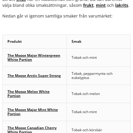
välja bland olika smaksättningar, såsom
frukt
,
mint
och
lakrits
.
Nedan går vi igenom samtliga smaker från varumärket:
Produkt
Smak
The Moose Major Wintergreen
Tobak och mint
White Portion
Tobak, pepparmynta och
The Moose Arctic Super Strong
eukalyptus
The Moose Melon White
Tobak och melon
Portion
The Moose Major Mint White
Tobak och mint
Portion
The Moose Canadian Cherry
Tobak och körsbär
White Portion