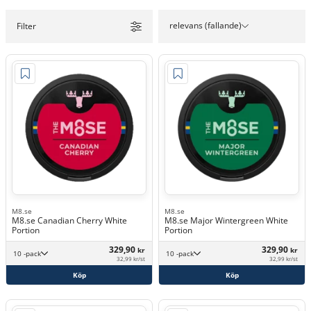
relevans (fallande)
Filter
M8.se
M8.se
M8.se Canadian Cherry White
M8.se Major Wintergreen White
Portion
Portion
329,90
329,90
kr
kr
10 -pack
10 -pack
32,99 kr/st
32,99 kr/st
Köp
Köp