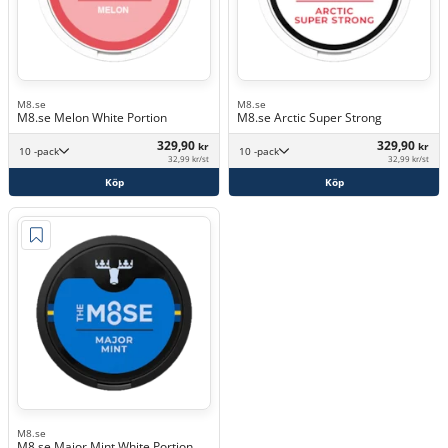
M8.se
M8.se
M8.se Melon White Portion
M8.se Arctic Super Strong
329,90
329,90
kr
kr
10 -pack
10 -pack
32,99 kr/st
32,99 kr/st
Köp
Köp
M8.se
M8.se Major Mint White Portion