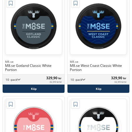
M8.se
M8.se
M8.se Gotland Classic White
M8.se West Coast Classic White
Portion
Portion
329,90
329,90
kr
kr
10 -pack
10 -pack
32,99 kr/st
32,99 kr/st
Köp
Köp