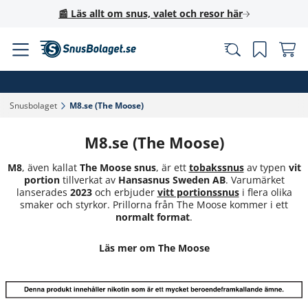
📰 Läs allt om snus, valet och resor här
Snusbolaget‎
M8.se (The Moose)‎
M8.se (The Moose)
M8
, även kallat
The Moose snus
, är ett
tobakssnus
av typen
vit
portion
tillverkat av
Hansasnus Sweden AB
. Varumärket
lanserades
2023
och erbjuder
vitt portionssnus
i flera olika
smaker och styrkor. Prillorna från The Moose kommer i ett
normalt format
.
Läs mer om The Moose