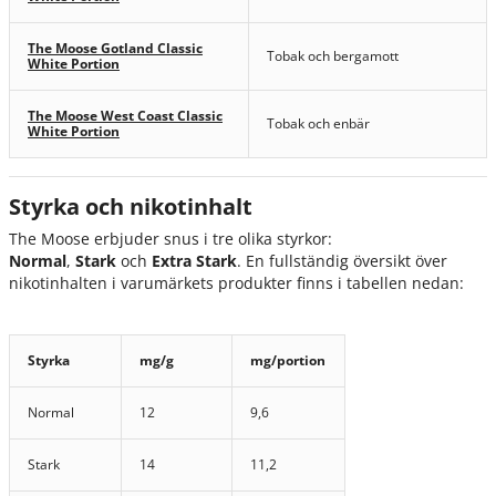
The Moose Gotland Classic
Tobak och bergamott
White Portion
The Moose West Coast Classic
Tobak och enbär
White Portion
Styrka och nikotinhalt
The Moose erbjuder snus i tre olika styrkor:
Normal
,
Stark
och
Extra Stark
. En fullständig översikt över
nikotinhalten i varumärkets produkter finns i tabellen nedan:
Styrka
mg/g
mg/portion
Normal
12
9,6
Stark
14
11,2