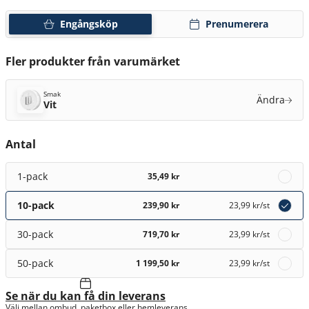
Engångsköp
Prenumerera
Fler produkter från varumärket
Smak
Ändra
Vit
Antal
1-pack
35,49 kr
10-pack
239,90 kr
23,99 kr
/st
30-pack
719,70 kr
23,99 kr
/st
50-pack
1 199,50 kr
23,99 kr
/st
Se när du kan få din leverans
Välj mellan ombud, paketbox eller hemleverans