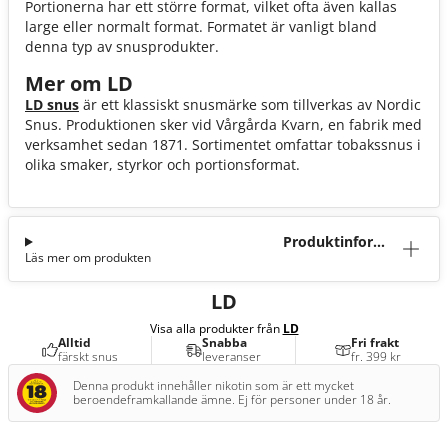
Portionerna har ett större format, vilket ofta även kallas
large eller normalt format. Formatet är vanligt bland
denna typ av snusprodukter.
Mer om LD
LD snus
är ett klassiskt snusmärke som tillverkas av Nordic
Snus. Produktionen sker vid Vårgårda Kvarn, en fabrik med
verksamhet sedan 1871. Sortimentet omfattar tobakssnus i
olika smaker, styrkor och portionsformat.
Produktinforma
Läs mer om produkten
tion
LD
Visa alla produkter från
LD
Alltid
Snabba
Fri frakt
färskt snus
leveranser
fr. 399 kr
Denna produkt innehåller nikotin som är ett mycket
beroendeframkallande ämne. Ej för personer under 18 år.