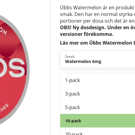
Übbs Watermelon är en produkt a
smak. Den har en normal styrka o
portioner per dosa och det är en
OBS! Ny dosdesign. Under en ö
versioner förekomma.
Läs mer om Übbs Watermelon
Smak
Watermelon 6mg
1-pack
3-pack
5-pack
10-pack
20-pack