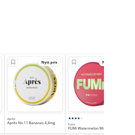
Nytt pris
Nytt pris
Après
Jui
Après No.11 Bananas 4,4mg
Jui
Fumi
Str
FUMi Watermelon Mint 4mg