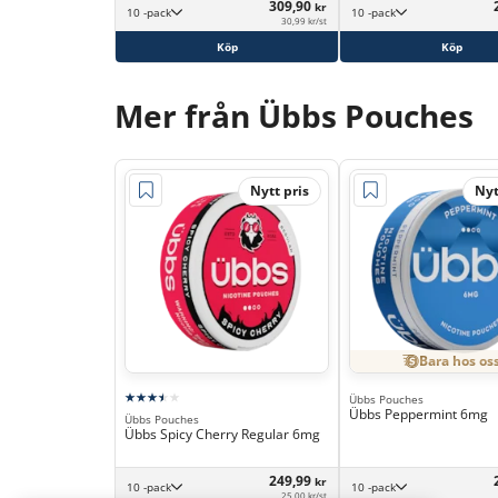
309,90
kr
10 -pack
10 -pack
30,99 kr/st
Köp
Köp
Mer från Übbs Pouches
Nytt pris
Nyt
Bara hos os
Übbs Pouches
Übbs Peppermint 6mg
Übbs Pouches
Übbs Spicy Cherry Regular 6mg
249,99
kr
10 -pack
10 -pack
25,00 kr/st