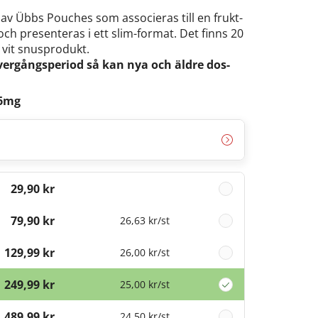
v Übbs Pouches som associeras till en frukt-
ch presenteras i ett slim-format. Det finns 20
 vit snusprodukt.
vergångsperiod så kan nya och äldre dos-
 6mg
29,90 kr
79,90 kr
26,63 kr
/st
129,99 kr
26,00 kr
/st
249,99 kr
25,00 kr
/st
489,99 kr
24,50 kr
/st