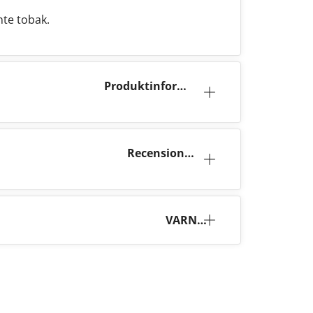
nte tobak.
Produktinforma
tion
Recensioner
(16)
VARNI
NG