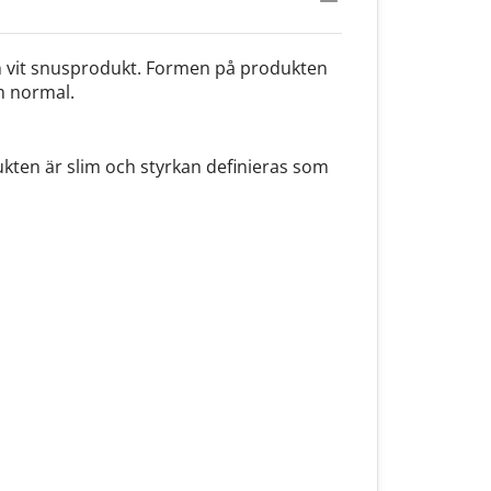
ermelon 6mg
n vit snusprodukt. Formen på produkten
m normal.
kten är slim och styrkan definieras som