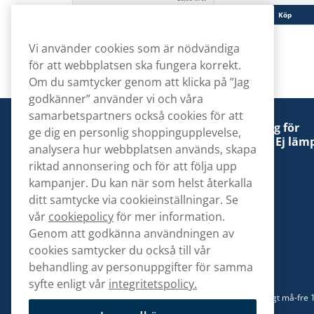
Köp
Köp
Vi använder cookies som är nödvändiga
för att webbplatsen ska fungera korrekt.
Om du samtycker genom att klicka på ”Jag
godkänner” använder vi och våra
samarbetspartners också cookies för att
Denna tobaksprodukt kan vara skadlig för
ge dig en personlig shoppingupplevelse,
hälsan och är beroendeframkallande. Ej lämp
analysera hur webbplatsen används, skapa
för personer under 18 år.
riktad annonsering och för att följa upp
kampanjer. Du kan när som helst återkalla
ditt samtycke via cookieinställningar. Se
vår
cookiepolicy
för mer information.
Genom att godkänna användningen av
Kontakta oss
cookies samtycker du också till vår
hej@snusbolaget.se
behandling av personuppgifter för samma
syfte enligt vår
integritetspolicy.
08 517 910 94
Mån-Tor 8.00-17.00 | Fre 9.00-17.00 | (Lunchstängt må-fre 
13)