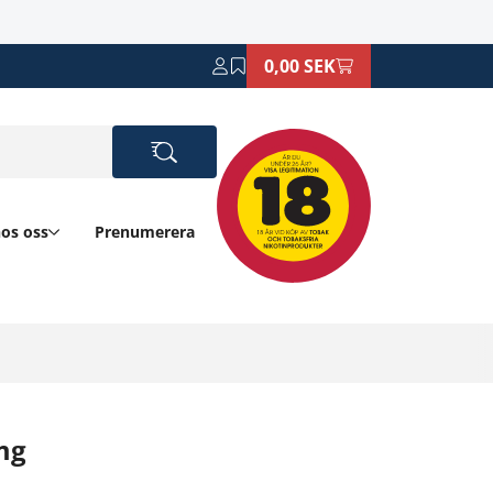
0,00 SEK
hos oss
Prenumerera
mg