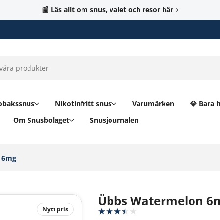
📰 Läs allt om snus, valet och resor här
obakssnus
Nikotinfritt snus
Varumärken
💎 Bara 
Om Snusbolaget
Snusjournalen
 6mg‎
Übbs Watermelon 6
Nytt pris