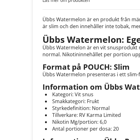
Läs mer om produkten
Übbs Watermelon är en produkt från märk
är slim och den innehåller inte tobak, m
Übbs Watermelon: Eg
Übbs Watermelon är en vit snusprodukt m
normal. Nikotininnehållet per portion upp
Format på POUCH: Slim
Übbs Watermelon presenteras i ett slim-
Information om Übbs Wat
Kategori: Vit snus
Smakkategori: Frukt
Styrkedefinition: Normal
Tillverkare: RV Karma Limited
Nikotin Mg/portion: 6,0
Antal portioner per dosa: 20