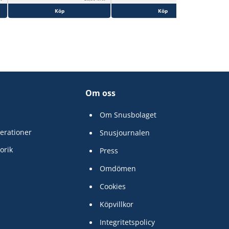
Köp
Köp
Om oss
Om Snusbolaget
erationer
Snusjournalen
orik
Press
Omdömen
Cookies
Köpvillkor
Integritetspolicy