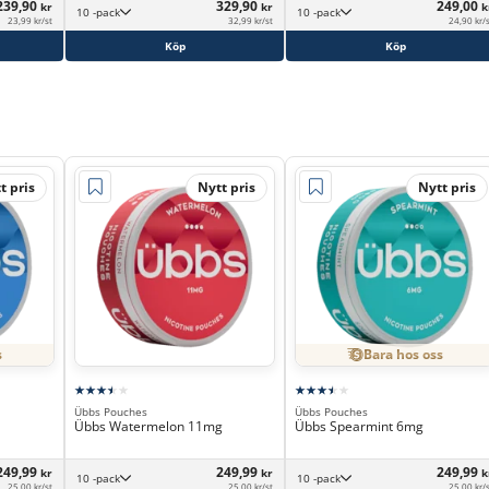
239,90
329,90
249,00
kr
kr
k
10 -pack
10 -pack
23,99 kr/st
32,99 kr/st
24,90 kr/
Köp
Köp
t pris
Nytt pris
Nytt pris
s
Bara hos oss
Übbs Pouches
Übbs Pouches
Übbs Watermelon 11mg
Übbs Spearmint 6mg
249,99
249,99
249,99
kr
kr
k
10 -pack
10 -pack
25,00 kr/st
25,00 kr/st
25,00 kr/