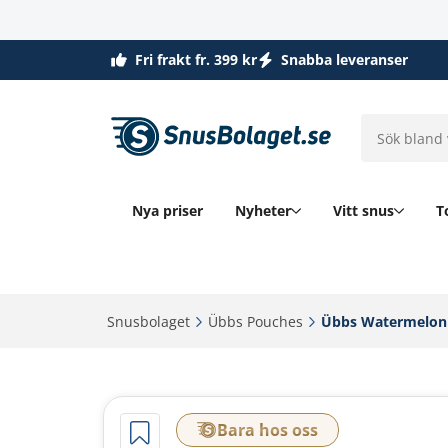
Fri frakt fr. 399 kr
Snabba leveranser
Nya priser
Nyheter
Vitt snus
T
Snusbolaget‎
Übbs Pouches‎
Übbs Watermelon
Bara hos oss