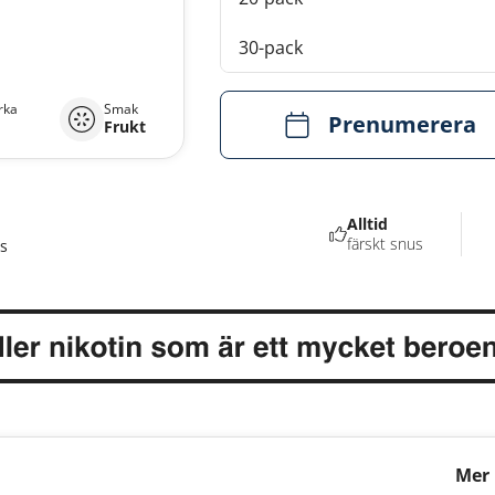
30-pack
rka
Smak
Prenumerera
Frukt
Alltid
färskt snus
s
Mer 