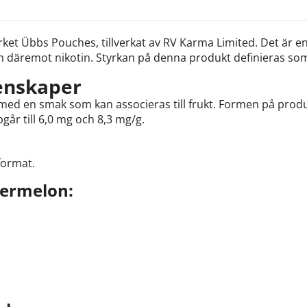
Wat
et Übbs Pouches, tillverkat av RV Karma Limited. Det är e
en däremot nikotin. Styrkan på denna produkt definieras so
enskaper
ed en smak som kan associeras till frukt. Formen på produ
går till 6,0 mg och 8,3 mg/g.
format.
ermelon: