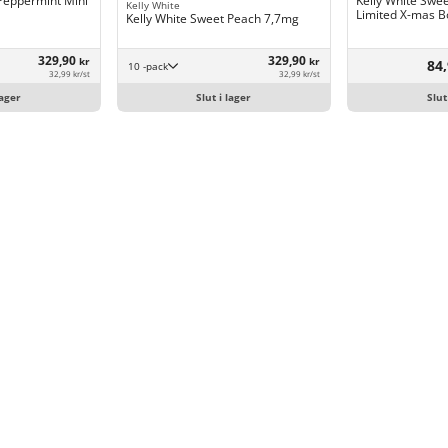
 Peppermint Mini
Kelly White Swe
Kelly White
Limited X-mas B
Kelly White Sweet Peach 7,7mg
329,90
329,90
kr
kr
84,
10 -pack
32,99 kr/st
32,99 kr/st
lager
Slut i lager
Slut