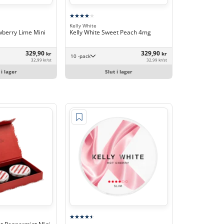
Kelly White
wberry Lime Mini
Kelly White Sweet Peach 4mg
329,90
329,90
kr
kr
10 -pack
32,99 kr/st
32,99 kr/st
 i lager
Slut i lager