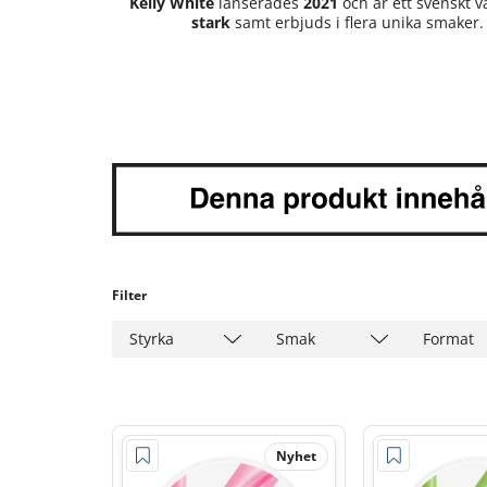
Kelly White
lanserades
2021
och är ett svenskt
stark
samt erbjuds i flera unika smaker
Filter
Styrka
Smak
Format
Nyhet