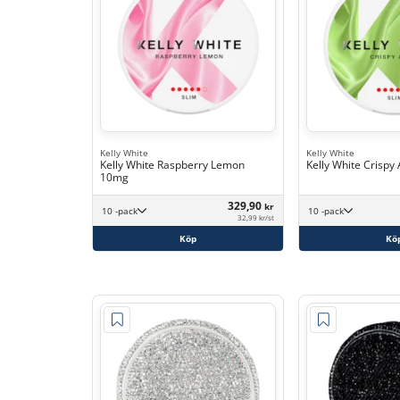
Kelly White
Kelly White
Kelly White Raspberry Lemon
Kelly White Crispy
10mg
329,90
kr
10 -pack
10 -pack
32,99 kr/st
Köp
Kö