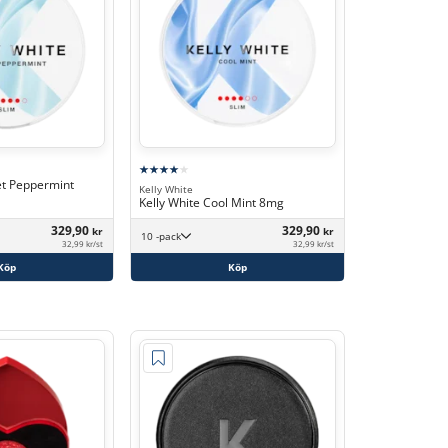
et Peppermint
Kelly White
Kelly White Cool Mint 8mg
329,90
329,90
kr
kr
10 -pack
32,99 kr/st
32,99 kr/st
Köp
Köp