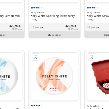
Kelly White
Kelly White
erry Lemon Mini
Kelly White Sparkling Strawberry
Kelly White Stra
5mg
5mg
329,90
329,90
kr
kr
10 -pack
10 -pack
32,99 kr/st
32,99 kr/st
lager
Slut i lager
Slut
Kelly White