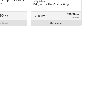
et Peppermint Mini
Kelly White
ox
Kelly White Hot Cherry 8mg
329,90
kr
90 kr
10 -pack
32,99 kr/st
 i lager
Slut i lager