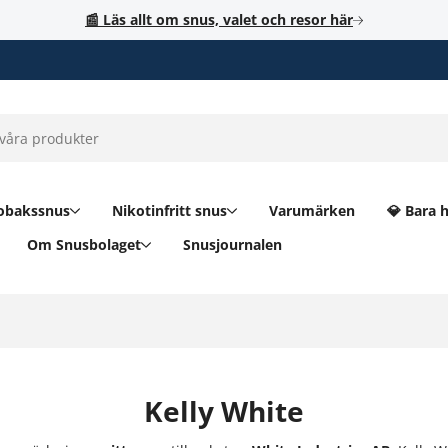
📰 Läs allt om snus, valet och resor här
obakssnus
Nikotinfritt snus
Varumärken
💎 Bara 
Om Snusbolaget
Snusjournalen
Kelly White