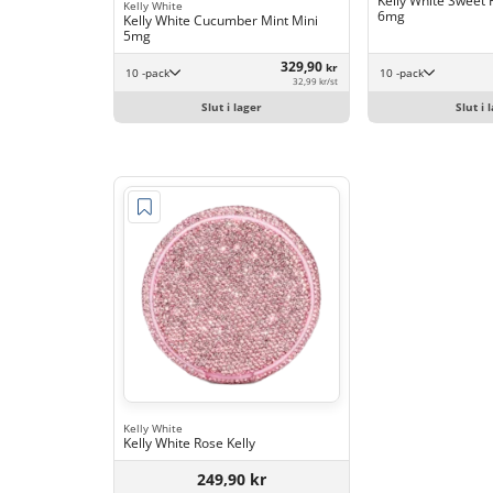
Kelly White Sweet
Kelly White
6mg
Kelly White Cucumber Mint Mini
5mg
329,90
kr
10 -pack
10 -pack
32,99 kr/st
Slut i lager
Slut i 
Kelly White
Kelly White Rose Kelly
249,90 kr