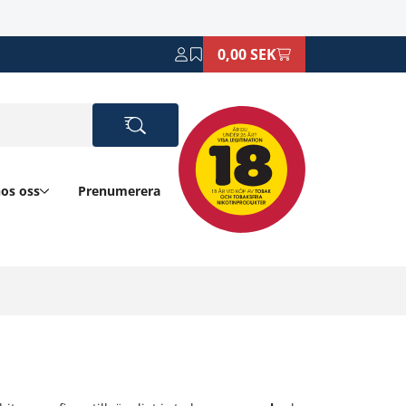
0,00 SEK
hos oss
Prenumerera