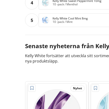
Kelly White Sweet Peppermint 10mg
4
10 -pack
/
Menthol
Kelly White Cool Mint 8mg
5
10 -pack
/
Mint
Senaste nyheterna från Kell
Kelly White fortsätter att utveckla sitt sort
nya produktsläpp.
Nyhet