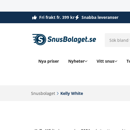
Fri frakt fr. 399 kr
Snabba leveranser
Nya priser
Nyheter
Vitt snus
T
Snusbolaget‎
Kelly White‎