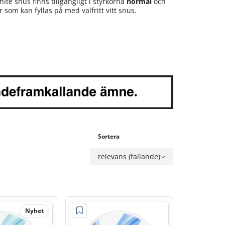
hite snus finns tillgängligt i styrkorna
normal
och
er som kan fyllas på med valfritt vitt snus.
Sortera
relevans (fallande)
Nyhet