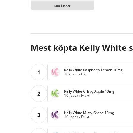
Slut i lager
Mest köpta Kelly White 
Kelly White Raspberry Lemon 10mg
1
10 -pack
/
Bär
Kelly White Crispy Apple 10mg
2
10 -pack
/
Frukt
Kelly White Minty Grape 10mg
3
10 -pack
/
Frukt