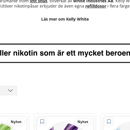
 varumärke inom
vitt snus
, tillverkat av
White Industries AB
. Kelly W
. Utöver nikotinpåsar erbjuder de även egna
refilldosor
i flera färg
Läs mer om Kelly White
Nyhet
Nyhet