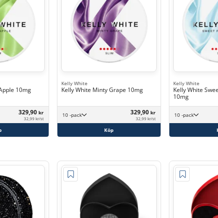
Kelly White
Kelly White
 Apple 10mg
Kelly White Minty Grape 10mg
Kelly White Swe
10mg
329,90
329,90
kr
kr
10 -pack
10 -pack
32,99 kr/st
32,99 kr/st
p
Köp