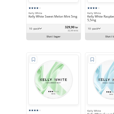
Kelly White
Kelly White
Kelly White Sweet Melon Mint 5mg
Kelly White Raspb
5,5mg
329,90
kr
10 -pack
10 -pack
32,99 kr/st
Slut i lager
Slut i 
Kelly White